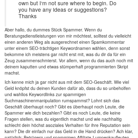
own but I‘m not sure where to begin. Do
you have any ideas or suggestions?
Thanks
Aber hallo, du dummes Stück Spammer. Wenn du
Beratungsdienstleistungen von mir möchtest, solltest du vielleicht
einen anderen Weg als ausgerechnet einen Spamkommentar
unter einem SEO-trächtigen Keywordnamen wählen, denn sonst
bekomme ich meistens gar nicht erst mit, was du dir da für ein
Zeug zusammenschmierst. Vor allem, wenn du das auch noch mit
deinem kaputten und etwas stümperhaft programmierten Skript
machst.
Ich kenne mich ja gar nicht aus mit dem SEO-Geschäft. Wie viel
Geld knöpfst du deinen Kunden dafür ab, dass du so unbeholfen
und wahllos Keywordlinks zur spammigen
Suchmaschinenmanipulation rumspammst? Lohnt sich das
Geschäft überhaupt noch? Gibt es überhaupt noch Leute, die
Spammer wie dich bezahlen? Gibt es noch Leute, die keine
Fragen stellen, was du eigentlich machst und wie nachhaltig
schlecht dein höchst asoziales Verhalten für ihre Reputation sein
kann? Die dir einfach nur das Geld in die Hand drücken? Ach klar,
natürlich: Betrügern und spammigen Affiliate-Lumpenkaufleuten