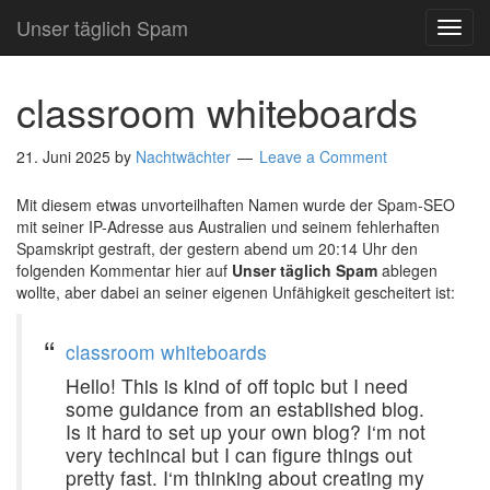
Unser täglich Spam
TOG
NAVI
classroom whiteboards
21. Juni 2025
by
Nachtwächter
Leave a Comment
Mit diesem etwas unvorteilhaften Namen wurde der Spam-SEO
mit seiner IP-Adresse aus Australien und seinem fehlerhaften
Spamskript gestraft, der gestern abend um 20:14 Uhr den
folgenden Kommentar hier auf
Unser täglich Spam
ablegen
wollte, aber dabei an seiner eigenen Unfähigkeit gescheitert ist:
classroom whiteboards
Hello! This is kind of off topic but I need
some guidance from an established blog.
Is it hard to set up your own blog? I‘m not
very techincal but I can figure things out
pretty fast. I‘m thinking about creating my