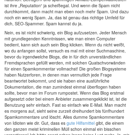
ist ihre „Reputation“ ja scheißegal. Und wenn die Spam nicht
durchkommt, dann macht man eben noch mehr Spam. Und dazu
noch ein wenig Spam. Ja, das ist genau das richtige Umfeld für
dich, SEO-Spammer. Spam kannst du ja.
Nein, es ist nicht schwierig, ein Blog aufzusetzen. Jeder Mensch
mit grundlegenden Kenntnissen, wie man einen Computer
bedient, kann sich auch sein Blog klicken. Wenn du nicht weißt,
wo du anfangen sollst, versuch es mal mit einer Suchmaschine,
bevor du irgendwelche Blogs, die in für dich unverständlichen
Fremdsprachen gefüllt werden, mit solchen Quatschvorwänden
für einen Spamkommentar vollmachst! Die großen Blogsysteme
haben Nutzerforen, in denen man vermutlich jede Frage
beantwortet bekommt, und sie haben eine ausführliche
Dokumentation, die man zumindest einmal überflogen haben
sollte, bevor man im Forum rumpostet. Wenn das Blog erstmal
aufgesetzt oder bei einem Anbieter zusammengeklickt ist, ist die
Benutzung sehr einfach. Fast so einfach wie E-Mail. Man macht
es morgens auf, sieht seine zurzeit dreihundert bis fünfhundert
Spamkommentare und löscht. Alles dumme Spamkommentare
von Idioten wie dir. Gut, dass es
gute Hilfsmittel
gibt, die einem
den ganzen meist kriminellen Müll schon einmal ein bisschen