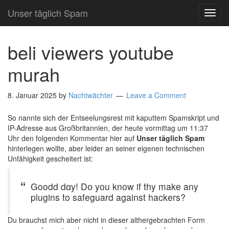
Unser täglich Spam
TOG
NAVI
beli viewers youtube
murah
8. Januar 2025
by
Nachtwächter
Leave a Comment
So nannte sich der Entseelungsrest mit kaputtem Spamskript und
IP-Adresse aus Großbritannien, der heute vormittag um 11:37
Uhr den folgenden Kommentar hier auf
Unser täglich Spam
hinterlegen wollte, aber leider an seiner eigenen technischen
Unfähigkeit gescheitert ist:
Goodd dɑy! Dо you know if thy make any
plugins to safeguard against hackers?
Du brauchst mich aber nicht in dieser althergebrachten Form