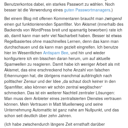
Benutzerkontos dabei, ein starkes Passwort zu wählen. Noch
besser ist die Verwendung eines
guten Passwortmanagers
.)
Bei einem Blog mit offenen Kommentaren braucht man
zwingend
einen gut funktionierenden Spamfilter. Von Akismet (innerhalb des
Backends von WordPress breit und spamartig beworben) rate ich
ab, damit kann man sehr viel Nacharbeit haben. Besser ist etwas
Regelbasiertes ohne maschinelles Lernen, denn das kann man
durchschauen und da kann man gezielt eingreifen. Ich benutze
hier im Wesentlichen
Antispam Bee
, und hin und wieder
konfiguriere ich ein bisschen daran herum, um auf aktuelle
Spamwellen zu reagieren. Damit habe ich weniger Arbeit als mit
Akismet, das eine erschreckend hohe Anzahl von falschen
Erkennungen hat, die übrigens manchmal aufdringlich nach
politischer Zensur und der Idee „da schaut doch keiner in den
Spamfilter, also können wir schön zentral weglöschen“
schmecken. Das ist ein weiterer Nachteil zentraler Lösungen:
Man muss dem Anbieter eines zentralisierten Dienstes vertrauen
können. Mein Vertrauen in Matt Muellenweg und seine
Unternehmung Automattic ist ganz nahe am Nullpunkt, und das
schon seit deutlich über zehn Jahren.
(Ich habe zwischendurch längere Zeit ernsthaft darüber