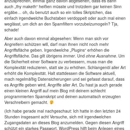
anzusprechen, einmal ganz davon abgesehen, dass es dann
auch „
thy maketh
“ heißen müsste und trotzdem gar keinen Sinn
ergäbe… oh, du benutzt auch so ein tolles Skriptchen, das
einfach irgendwelche Buchstaben verdoppelt oder auch mal einen
weglässt, um dich an den Spamfiltern vorzubeizumogeln? Tja,
schade!
Aber auch davon einmal abgesehen: Wenn man sich vor
Angreifern schützen will, darf man ihnen nicht noch mehr
Angriffsfläche geben. Irgendwelche „Plugins“ erhöhen die
Angriffsfläche. Das gilt übrigens
immer
. Und
ohne Ausnahme
. Um
die Sicherheit einer Software zu verbessern, muss man die
Komplexität reduzieren, statt sie zu erhöhen. Schlangenöl aller Art
erhöht die Komplexität. Halt stattdessen die Software aktuell,
mach regelmäßig Datensicherungen und sei gefasst darauf, dass
es Angriffe geben wird, Angriffe aller Art. Du hast ja auch gerade
einen kleinen Angriff auf mein Blog mit deinem schlecht
programmierten Spamskript und deinen automatisch erzeugten
Verschreibern gemacht.
(Ich habe gerade mal nachgeschaut: Ich hatte in den letzten 24
Stunden insgesamt acht Versuche, sich mit irgendwelchen
Zugangsdaten an dieses Blog anzumelden. Gegen diesen Angriff
schützt ein starkes Passwort. WordPress hilft beim Anlegen eines