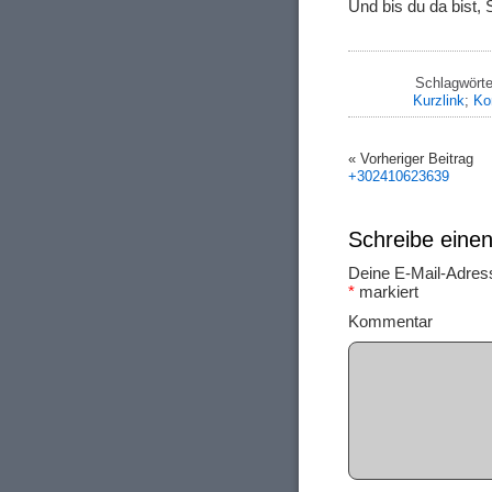
Und bis du da bist,
Schlagwörte
Kurzlink
;
Ko
« Vorheriger Beitrag
+302410623639
Schreibe ein
Deine E-Mail-Adresse
*
markiert
Ko