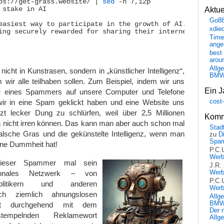
ps://get-grass.website/ | 
sed
 -n 7,12p

Aktu
 stake in AI

Go8
easiest way to participate in the growth of AI. Join 2 50
xdie
ing securely rewarded for sharing their internet

Time
ange
best 
arou
Allg
icht in Kunstrasen, sondern in „künstlicher Intelligenz“,
BM
wir alle teilhaben sollen. Zum Beispiel, indem wir uns
Ein J
re eines Spammers auf unsere Computer und Telefone
cost
ir in eine Spam geklickt haben und eine Website uns
etzt lecker Dung zu schlürfen, weil über 2,5 Millionen
Komm
h nicht irren können. Das kann man aber auch schon mal
Stadt
alsche Gras und die gekünstelte Intelligenz, wenn man
zu
D
Spa
ne Dummheit hat!
P.C.
Wer
e dieser Spammer mal sein
J.R.
uronales Netzwerk – von
Wer
P.C.
Politikern und anderen
Wer
isch ziemlich ahnungslosen
Allg
BMW 
it durchgehend mit dem
Der 
nstempelnden Reklamewort
Allg