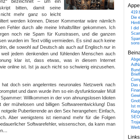
ligenz“ bezeichnet – um ein
Appet
skript bitten, damit seine
419.
icht mehr ganz so leicht
Die 
iltert werden können. Dieser Kommentar wäre nämlich
Hirn
en Fehler durch alle meine Inhaltsfilter gekommen. Ich
I did
orgen noch nie Spam für Kunstrasen, und die ganzen
Scam
Spam
en wurden im Text völlig vermieden. Es sind auch keine
sons
 drin, die sowohl auf Deutsch als auch auf Englisch
nur
in
Bein
weil jedem denkenden und fühlenden Menschen auch
Abge
tonung klar ist, dass etwas, was in diesem Internet
AdN
ndwie online ist. Ist ja auch nicht so schwierig einzusehen.
Bund
Brie
Comp
hat doch sein angelerntes neuronales Netzwerk nach
Das 
Fina
romptet und dann wurde ihm so ein dysfunktionaler Müll
Gewi
, Spammer: Willkommen in der von ahnungslosen Idioten
Gnob
ft der mühelosen und billigen Softwareentwicklung! Das
Ist 
ie notgeile Pubertierende an den Sex herangehen: Einfach,
Ratge
lich. Aber wenigstens ist niemand mehr für die Folgen
SEO
Troj
 bedauerlicher Softwarefehler, wissenschon, da kann man
Wer
hen…
Link