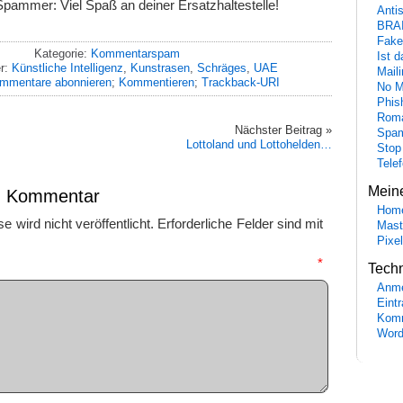
 Spammer: Viel Spaß an deiner Ersatzhaltestelle!
Anti
BRA
Fake
Kategorie:
Kommentarspam
Ist 
r:
Künstliche Intelligenz
,
Kunstrasen
,
Schräges
,
UAE
Maili
mmentare abonnieren
;
Kommentieren
;
Trackback-URI
No M
Phis
Roma
Nächster Beitrag »
Spa
Lottoland und Lottohelden…
Stop
Tele
Mein
en Kommentar
Hom
 wird nicht veröffentlicht.
Erforderliche Felder sind mit
Mast
Pixe
mmentar
*
Tech
Anme
Eint
Komm
Word