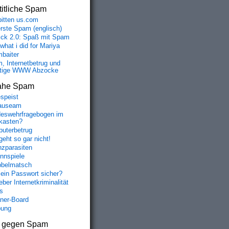
itliche Spam
bitten us.com
erste Spam (englisch)
fick 2.0: Spaß mit Spam
 what i did for Mariya
baiter
, Internetbetrug und
tige WWW Abzocke
ahe Spam
speist
auseam
eswehrfragebogen im
fkasten?
uterbetrug
geht so gar nicht!
nzparasiten
nnspiele
belmatsch
mein Passwort sicher?
ber Internetkriminalität
s
aner-Board
bung
s gegen Spam