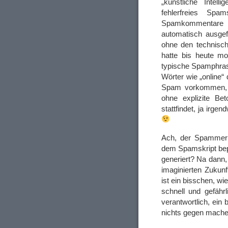
„künstliche Intel
fehlerfreies Spam
Spamkommentare n
automatisch ausgef
ohne den technisch
hatte bis heute m
typische Spamphras
Wörter wie „online“
Spam vorkommen, 
ohne explizite Be
stattfindet, ja irge
Ach, der Spammer 
dem Spamskript bep
generiert? Na dann
imaginierten Zukun
ist ein bisschen, w
schnell und gefähr
verantwortlich, ein
nichts gegen mac