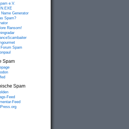
spam e.V.
IN.EXE
 Name Generator
das Spam?
nator
ore Ransom!
hingradar
nceScambaiter
mgourmet
 Forum Spam
fonpaul
e Spam
epage
odon
lfed
nische Spam
lden
rags-Feed
entar-Feed
Press.org