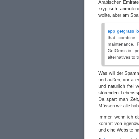
Arabischen Emirate
kryptisch anmute
wollte, aber am Spam
app getgrass i
that combine 
maintenance. P
GetGrass.io pr
alternatives to t
Was will der Spamm
und außen, vor alle
und natürlich frei
störenden Lebenssp
Da spart man Zeit,
Müssen wir alle hab
Immer, wenn ich de
kommt von irgendw
und eine Website ha