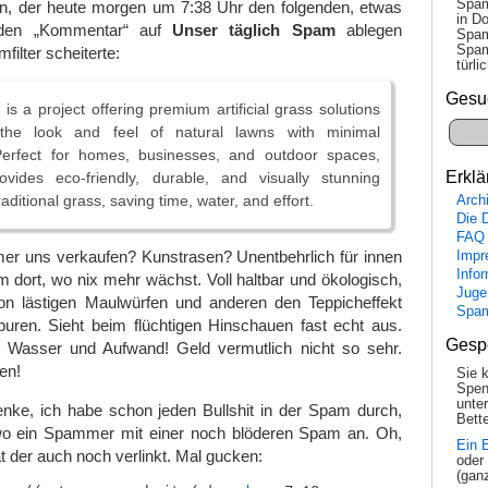
Spam
n, der heute morgen um 7:38 Uhr den folgenden, etwas
in Do
nden „Kommentar“ auf
Unser täglich Spam
ablegen
Spam
Spam
filter scheiterte:
tür­l
Gesu
o
is a project offering premium artificial grass solutions
the look and feel of natural lawns with minimal
erfect for homes, businesses, and outdoor spaces,
Erklä
ovides eco-friendly, durable, and visually stunning
raditional grass, saving time, water, and effort.
Arch
Die 
FAQ
er uns verkaufen? Kunstrasen? Unentbehrlich für innen
Impr
Info
m dort, wo nix mehr wächst. Voll haltbar und ökologisch,
Juge
 von lästigen Maulwürfen und anderen den Teppicheffekt
Spa
uren. Sieht beim flüchtigen Hinschauen fast echt aus.
Gesp
 Wasser und Aufwand! Geld vermutlich nicht so sehr.
en!
Sie 
Spen
unte
nke, ich habe schon jeden Bullshit in der Spam durch,
Bette
o ein Spammer mit einer noch blöderen Spam an. Oh,
Ein 
t der auch noch verlinkt. Mal gucken:
oder
(gan