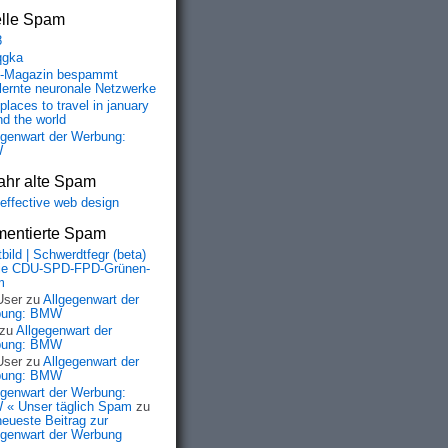
elle Spam
8
0

qgka
-Magazin bespammt
lernte neuronale Netzwerke
places to travel in january
nd the world
egenwart der Werbung:
W
ahr alte Spam
-effective web design
entierte Spam
bild | Schwerdtfegr (beta)
ie CDU-SPD-FPD-Grünen-
m
User
zu
Allgegenwart der
bung: BMW
zu
Allgegenwart der
bung: BMW
User
zu
Allgegenwart der
bung: BMW
egenwart der Werbung:
« Unser täglich Spam
zu
neueste Beitrag zur
egenwart der Werbung