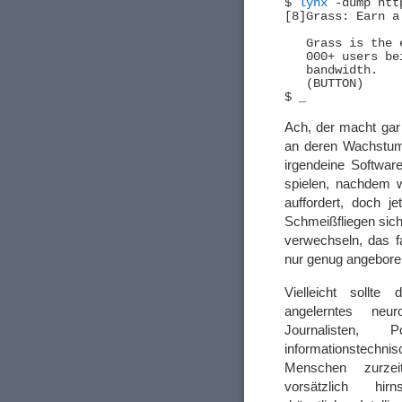
$ 
lynx
 -dump htt
[8]Grass: Earn a
   Grass is the 
   000+ users be
   bandwidth.

   (BUTTON)

Ach, der macht gar n
an deren Wachstum 
irgendeine Softwa
spielen, nachdem w
auffordert, doch j
Schmeißfliegen sic
verwechseln, das f
nur genug angebore
Vielleicht sollt
angelerntes ne
Journalisten, 
informationstechn
Menschen zurze
vorsätzlich hir