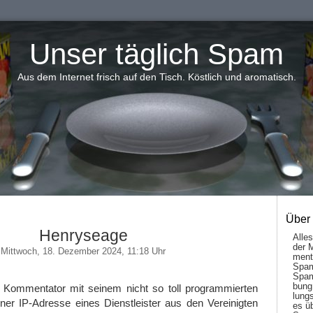
Unser täglich Spam
Aus dem Internet frisch auf den Tisch. Köstlich und aromatisch.
Über
Henryseage
Alle
der 
Mittwoch, 18. Dezember 2024, 11:18 Uhr
men­t
Spam
Spam
bung
 Kommentator mit seinem nicht so toll programmierten
lungs
ner IP-Adresse eines Dienstleister aus den Vereinigten
es ü