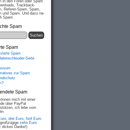
 in den Fo­ren oder Spam
wn­loads, Track­back-
, Re­fe­rer-Spam, Spam,
 und Spam. Und da­zu na­
ich Spam.
chte Spam
rte Spam
ivierte Spam
Datenschleuder-Seite
essum
rmatives zur Spam
ndschutz
m?
endete Spam
können mich mit einer
de über PayPal
rstützen, ich lebe vom
ln:
Euro
,
drei Euro
,
fünf Euro
 großzügige
zehn Euro
z dickes Danke!)