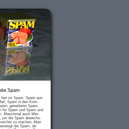
 die Spam
s hier ist Spam. Spam aus
Mail, Spam in den Kom­
aren, ge­twit­ter­te Spam,
 für Spam und Spam und
. Manch­mal auch Wer­
, um die Spam ab­wechs­
­reich­er zu mach­en. Aber
ber­wiegt die Spam, ob