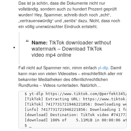
Das ist ja schön, dass die Dokumente nicht nur
vollständig, sondern auch zu hundert Prozent geprüft
wurden! Hey, Spammer, schreib doch noch „echt“,
„vertrauenswürdig“ und „seriös“ dazu. Nicht, dass noch
ein völlig unerwünschter Eindruck entsteht.
Name:
TikTok downloader without
watermark – Download TikTok
video mp4 online
Fall nicht auf Spammer rein, nimm einfach
yt-dlp
. Damit
kann man von vielen Videosites – einschließlich aller mir
bekannter Mediatheken des öffentlichrechtlichen
Rundfunks – Videos runterladen. Natürlich…
$ yt-dlp https://www.tiktok.com/@perfekt345/vi
[TikTok] Extracting URL: https://www.tiktok.co
[TikTok] 7417731721946221856: Downloading webp
[info] 7417731721946221856: Downloading 1 form
[download] Destination: TikTok video #74177317
[download] 100% of    5.11MiB in 00:00:06 at 7