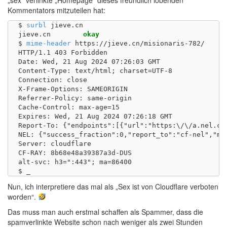
„sex“ verlinkte „Homepage“ dieses freundlich lobenden
Kommentators mitzuteilen hat:
$ 
surbl
 jieve.cn

jieve.cn	
okay
$ 
mime-header
 https://jieve.cn/misionaris-782/

HTTP/1.1 403 Forbidden

Date: Wed, 21 Aug 2024 07:26:03 GMT

Content-Type: text/html; charset=UTF-8

Connection: close

X-Frame-Options: SAMEORIGIN

Referrer-Policy: same-origin

Cache-Control: max-age=15

Expires: Wed, 21 Aug 2024 07:26:18 GMT

Report-To: {"endpoints":[{"url":"https:\/\/a.nel.cl
NEL: {"success_fraction":0,"report_to":"cf-nel","max
Server: cloudflare

CF-RAY: 8b68e48a39387a3d-DUS

alt-svc: h3=":443"; ma=86400

Nun, ich interpretiere das mal als „Sex ist von Cloudflare verboten
worden“.
Das muss man auch erstmal schaffen als Spammer, dass die
spamverlinkte Website schon nach weniger als zwei Stunden