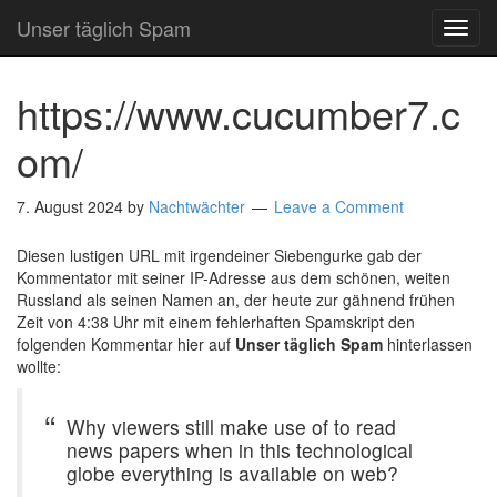
Unser täglich Spam
TOG
NAVI
https://www.cucumber7.c
om/
7. August 2024
by
Nachtwächter
Leave a Comment
Diesen lustigen URL mit irgendeiner Siebengurke gab der
Kommentator mit seiner IP-Adresse aus dem schönen, weiten
Russland als seinen Namen an, der heute zur gähnend frühen
Zeit von 4:38 Uhr mit einem fehlerhaften Spamskript den
folgenden Kommentar hier auf
Unser täglich Spam
hinterlassen
wollte:
Why viewers still make use of to read
news papers when in this technological
globe everything is available on web?