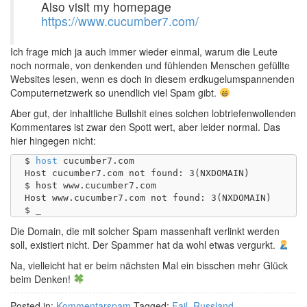
Also visit my homepage
https://www.cucumber7.com/
Ich frage mich ja auch immer wieder einmal, warum die Leute
noch normale, von denkenden und fühlenden Menschen gefüllte
Websites lesen, wenn es doch in diesem erdkugelumspannenden
Computernetzwerk so unendlich viel Spam gibt.
Aber gut, der inhaltliche Bullshit eines solchen lobtriefenwollenden
Kommentares ist zwar den Spott wert, aber leider normal. Das
hier hingegen nicht:
$ 
host
 cucumber7.com

Host cucumber7.com not found: 3(NXDOMAIN)

$ host www.cucumber7.com

Host www.cucumber7.com not found: 3(NXDOMAIN)

Die Domain, die mit solcher Spam massenhaft verlinkt werden
soll, existiert nicht. Der Spammer hat da wohl etwas vergurkt.
Na, vielleicht hat er beim nächsten Mal ein bisschen mehr Glück
beim Denken!
Posted in:
Kommentarspam
Tagged:
Fail
,
Russland