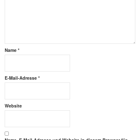
Name
*
E-Mail-Adresse
*
Website