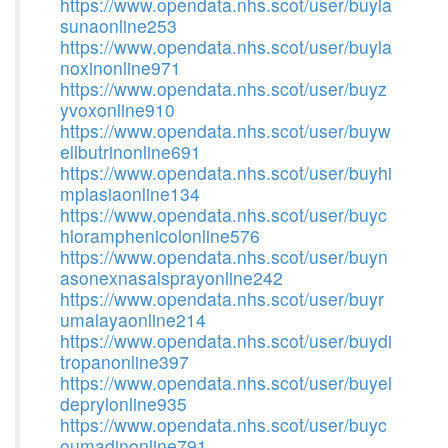
https://www.opendata.nhs.scot/user/buyla
sunaonline253
https://www.opendata.nhs.scot/user/buyla
noxinonline971
https://www.opendata.nhs.scot/user/buyz
yvoxonline910
https://www.opendata.nhs.scot/user/buyw
ellbutrinonline691
https://www.opendata.nhs.scot/user/buyhi
mplasiaonline134
https://www.opendata.nhs.scot/user/buyc
hloramphenicolonline576
https://www.opendata.nhs.scot/user/buyn
asonexnasalsprayonline242
https://www.opendata.nhs.scot/user/buyr
umalayaonline214
https://www.opendata.nhs.scot/user/buydi
tropanonline397
https://www.opendata.nhs.scot/user/buyel
deprylonline935
https://www.opendata.nhs.scot/user/buyc
oumadinonline791