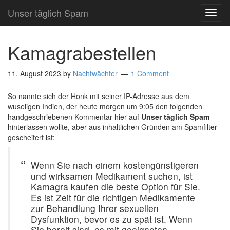
Unser täglich Spam
TOG
NAVI
Kamagrabestellen
11. August 2023
by
Nachtwächter
1 Comment
So nannte sich der Honk mit seiner IP-Adresse aus dem
wuseligen Indien, der heute morgen um 9:05 den folgenden
handgeschriebenen Kommentar hier auf
Unser täglich Spam
hinterlassen wollte, aber aus inhaltlichen Gründen am Spamfilter
gescheitert ist:
Wenn Sie nach einem kostengünstigeren
und wirksamen Medikament suchen, ist
Kamagra kaufen die beste Option für Sie.
Es ist Zeit für die richtigen Medikamente
zur Behandlung Ihrer sexuellen
Dysfunktion, bevor es zu spät ist. Wenn
Sie bereit sind, es mit geeigneten