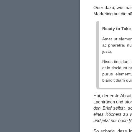
Oder dazu, wie man
Marketing auf die n
Ready to Take 
Amet ut element
ac pharetra, nu
justo.
Risus tincidunt
et in tincidunt 
purus element
blandit diam qu
Hui, der erste Absat
Lachtränen und stör
den Brief selbst, s
eines Köchers zu ve
und jetzt nur noch [
So schade, dass ic