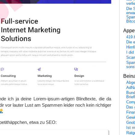
verli
Die 
erwar
Spa
Bitc
Appet
419.
Die 
Hirn
I did
Scam
Spam
sons
Bein
Abge
AdN
Bund
Brie
de ich ja deine Lorem-ipsum-artigen Blindtexte, die da
Comp
 dir vor lauter Lust am Spammen leider noch kein richtiger
Das 
Fina
Gewi
ppetithäppchen, etwa zu SEO:
Gnob
Ist 
Ratge