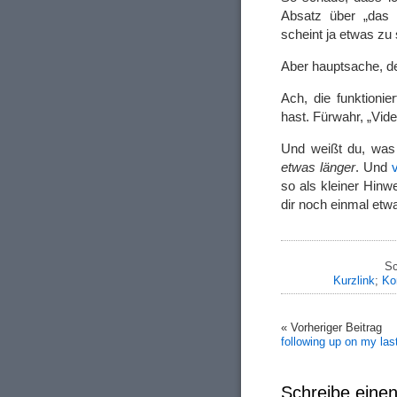
Absatz über „das 
scheint ja etwas zu
Aber hauptsache, d
Ach, die funktionie
hast. Fürwahr, „Vid
Und weißt du, was 
etwas länger
. Und
so als kleiner Hinwe
dir noch einmal et
Sc
Kurzlink
;
Ko
« Vorheriger Beitrag
following up on my las
Schreibe ein