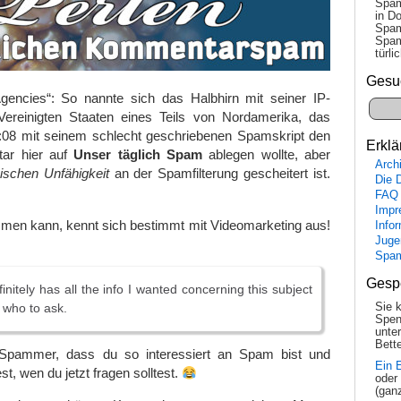
Spam
in Do
Spam
Spam
tür­l
Gesu
gencies“: So nannte sich das Halbhirn mit seiner IP-
ereinigten Staaten eines Teils von Nordamerika, das
:08 mit seinem schlecht geschriebenen Spamskript den
Erklä
ar hier auf
Unser täglich Spam
ablegen wollte, aber
Arch
ischen Unfähigkeit
an der Spamfilterung gescheitert ist.
Die 
FAQ
Impr
men kann, kennt sich bestimmt mit Videomarketing aus!
Info
Juge
Spa
Gesp
initely has all the info I wanted concerning this subject
 who to ask.
Sie 
Spen
unte
Bette
 Spammer, dass du so interessiert an Spam bist und
Ein 
st, wen du jetzt fragen solltest.
oder
(gan