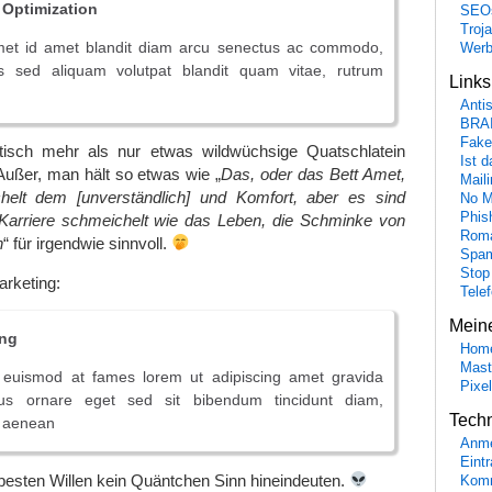
 Optimization
SEO
Troj
amet id amet blandit diam arcu senectus ac commodo,
Wer
is sed aliquam volutpat blandit quam vitae, rutrum
Link
Anti
BRA
Fake
isch mehr als nur etwas wildwüchsige Quatschlatein
Ist 
 Außer, man hält so etwas wie „
Das, oder das Bett Amet,
Maili
elt dem [unverständlich] und Komfort, aber es sind
No M
Phis
 Karriere schmeichelt wie das Leben, die Schminke von
Roma
n
“ für irgendwie sinnvoll.
Spa
Stop
rketing:
Tele
Mein
ing
Hom
Mast
ue euismod at fames lorem ut adipiscing amet gravida
Pixe
lus ornare eget sed sit bibendum tincidunt diam,
Tech
s aenean
Anme
Eint
esten Willen kein Quäntchen Sinn hineindeuten.
Komm