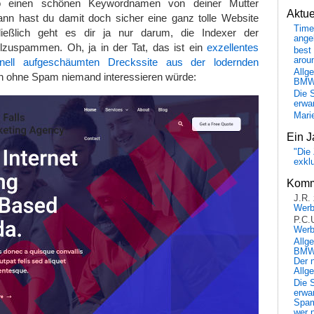
 einen schönen Keywordnamen von deiner Mutter
Aktu
n hast du damit doch sicher eine ganz tolle Website
Time
hließlich geht es dir ja nur darum, die Indexer der
ange
zuspammen. Oh, ja in der Tat, das ist ein
exzellentes
best 
arou
hnell aufgeschäumten Dreckssite aus der lodernden
Allg
ich ohne Spam niemand interessieren würde:
BM
Die 
erwar
Mari
Ein J
"Die 
exkl
Komm
J.R.
Wer
P.C.
Wer
Allg
BMW 
Der 
Allg
Die 
erwar
Spa
wer n