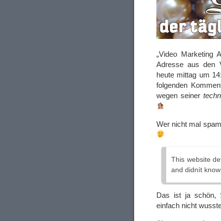
„Video Marketing A
Adresse aus den V
heute mittag um 14
folgenden Komment
wegen seiner
techn
Wer nicht mal spam
This website def
and didnít know
Das ist ja schön,
einfach nicht wusste