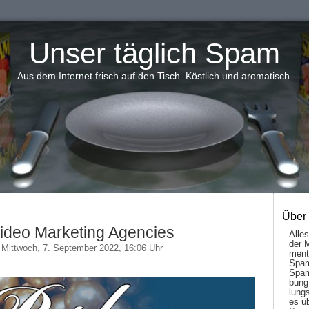
Unser täglich Spam
Aus dem Internet frisch auf den Tisch. Köstlich und aromatisch.
Über
ideo Marketing Agencies
Alle
der 
Mittwoch, 7. September 2022, 16:06 Uhr
men­t
Spam
Spam
bung
lungs
es ü