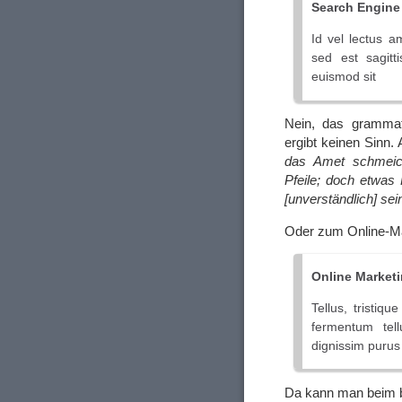
Search Engine
Id vel lectus 
sed est sagitt
euismod sit
Nein, das grammat
ergibt keinen Sinn.
das Amet schmeich
Pfeile; doch etwas
[unverständlich] sei
Oder zum Online-Ma
Online Market
Tellus, tristiq
fermentum tel
dignissim puru
Da kann man beim b