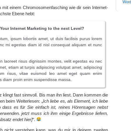
Word
 mit einem Chromosomenfasching wie dir sein Internet-
ächste Ebene hebt:
Your Internet Marketing to the next Level?
um, ipsum lobortis amet, ut duis facilisis purus lorem
nc mi egestas diam id nisl consequat aliquam et nunc
 in laoreet risus dignissim montes, velit egestas eu nec
amet, etiam at turpis adipiscing volutpat amet, adipiscing
um risus, vitae euismod leo amet eget quam enim
is diam proin enim suspendisse massa.
z klingt fast sinnvoll. Bis man ihn liest. Dann kommen die
en beim Weiterlesen: „
Ich liebe es, als Element, ich liebe
o dass es für Sie einfach ist, reines Hörensagen nebst
rwenden. jetzt muss ich ihm einige Ergebnisse liefern,
Absatz endet hier]
“.
h nicht verstehen kann, was du mir in deinem zweiten