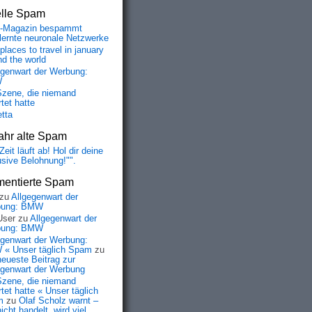
elle Spam
-Magazin bespammt
lernte neuronale Netzwerke
places to travel in january
nd the world
egenwart der Werbung:
W
Szene, die niemand
tet hatte
etta
ahr alte Spam
Zeit läuft ab! Hol dir deine
usive Belohnung!"".
entierte Spam
zu
Allgegenwart der
bung: BMW
User
zu
Allgegenwart der
bung: BMW
egenwart der Werbung:
« Unser täglich Spam
zu
neueste Beitrag zur
egenwart der Werbung
Szene, die niemand
tet hatte « Unser täglich
m
zu
Olaf Scholz warnt –
icht handelt, wird viel