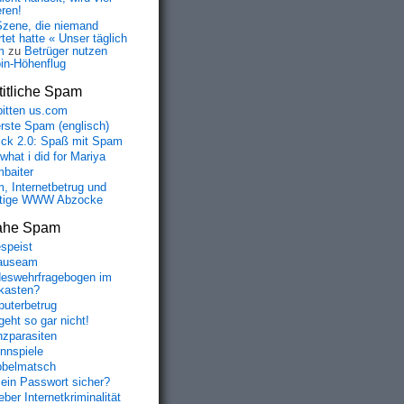
eren!
Szene, die niemand
tet hatte « Unser täglich
m
zu
Betrüger nutzen
oin-Höhenflug
itliche Spam
bitten us.com
erste Spam (englisch)
fick 2.0: Spaß mit Spam
 what i did for Mariya
baiter
, Internetbetrug und
tige WWW Abzocke
ahe Spam
speist
auseam
eswehrfragebogen im
fkasten?
uterbetrug
geht so gar nicht!
nzparasiten
nnspiele
belmatsch
mein Passwort sicher?
ber Internetkriminalität