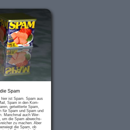
 die Spam
s hier ist Spam. Spam aus
Mail, Spam in den Kom­
aren, ge­twit­ter­te Spam,
 für Spam und Spam und
. Manch­mal auch Wer­
, um die Spam ab­wechs­
­reich­er zu mach­en. Aber
ber­wiegt die Spam, ob