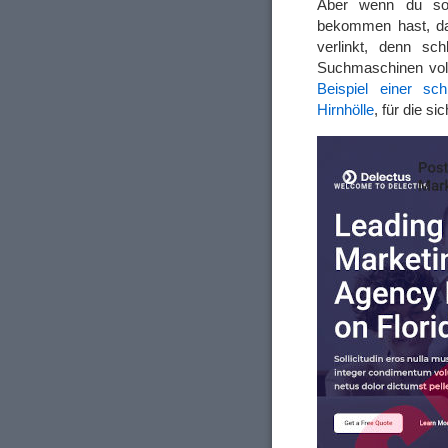
Aber wenn du so
bekommen hast, dan
verlinkt, denn sc
Suchmaschinen voll
Beispiel einer sc
Hirnhölle
, für die s