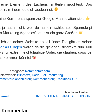
reine Element des Lachens“ mitteilen möchtest. Das
 sein, mit dem du dich auskennst.
eine Kommentarspam zur Google-Manipulation sitzt!
rt ja auch nicht, weil du nur ein schlechtes Spamskript
eo Marketing Agencies“, du bist ein ganz Großer!
ich an deiner Website so toll finde: Die gibt es schon
vor 403 Tagen
waren da die gleichen Blindtexte drin. Nur
is für extrem leichtgläubige Opfer, die glauben, dass bei
was kommen könnte!
Kategorie:
Kommentarspam
hlagwörter:
Blindtext
,
Dada
,
Fail
,
Marketing
mmentare abonnieren
;
Kommentieren
;
Trackback-URI
Nächster Beitrag »
t email
INVESTMENT/FINANCIAL SUPPORT
en Kommentar