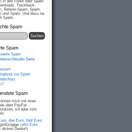
 in den Fo­ren oder Spam
wn­loads, Track­back-
, Re­fe­rer-Spam, Spam,
 und Spam. Und da­zu na­
ich Spam.
chte Spam
rte Spam
ivierte Spam
Datenschleuder-Seite
essum
rmatives zur Spam
ndschutz
m?
endete Spam
können mich mit einer
de über PayPal
rstützen, ich lebe vom
ln:
Euro
,
drei Euro
,
fünf Euro
 großzügige
zehn Euro
z dickes Danke!)