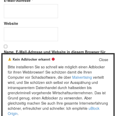
E-Mail-Adresse
*
Website
Name, E-Mail-Adresse und Website in diesem Browser für
meinen nächsten Kommentar speichern.
Kein Adblocker erkannt
Close
Bitte installieren Sie so schnell wie möglich einen Adblocker
für ihren Webbrowser! Sie schützen damit die Ihren
Computer vor Schadsoftware, die über
Malvertising
verteilt
wird, und Sie schützen sich selbst vor Ausspähung und
intransparentem Datenhandel durch halbseiden bis
grenzkriminell vorgehende Wirtschaftsunternehmen. Das ist
Grund genug, einen Adblocker zu verwenden. Aber
Copyright © 2026 Unser täglich Spam.
gleichzeitig machen Sie auch Ihre gesamte Interneterfahrung
Mobile
WordPress Theme by themehall.com
schöner, erfreulicher und schneller. Ich empfehle
uBlock
Origin
.