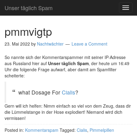
Unser täglich Spam
TOG
NAVI
pmmvigtp
23. Mai 2022
by
Nachtwächter
Leave a Comment
So nannte sich der Kommentarspammer mit seiner IP-Adresse
aus Russland hier auf
Unser täglich Spam
, der heute um 16:49
Uhr die folgende Frage aufwarf, aber damit am Spamfilter
scheiterte:
what Dosage For
Cialis
?
Gern will ich helfen: Nimm einfach so viel von dem Zeug, dass dir
die Lümmelstange in der Hose explodiert! Niemand wird dich
vermissen!
Posted in:
Kommentarspam
Tagged:
Cialis
,
Pimmelpillen