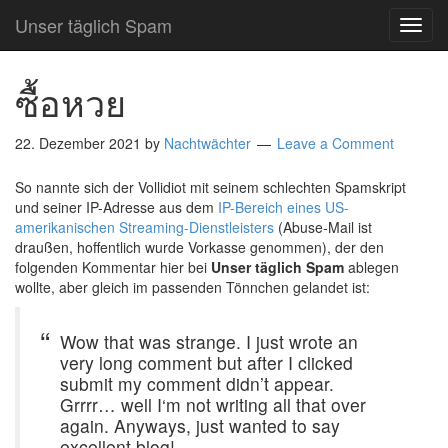
Unser täglich Spam
TOG
NAVI
ซื้อหวย
22. Dezember 2021
by
Nachtwächter
Leave a Comment
So nannte sich der Vollidiot mit seinem schlechten Spamskript
und seiner IP-Adresse aus dem
IP-Bereich eines US-
amerikanischen Streaming-Dienstleisters
(Abuse-Mail ist
draußen, hoffentlich wurde Vorkasse genommen), der den
folgenden Kommentar hier bei
Unser täglich Spam
ablegen
wollte, aber gleich im passenden Tönnchen gelandet ist:
Wow that was strange. I just wrote an
very long comment but after I clicked
submit my comment didn’t appear.
Grrrr… well I‘m not writing all that over
again. Anyways, just wanted to say
excellent blog!