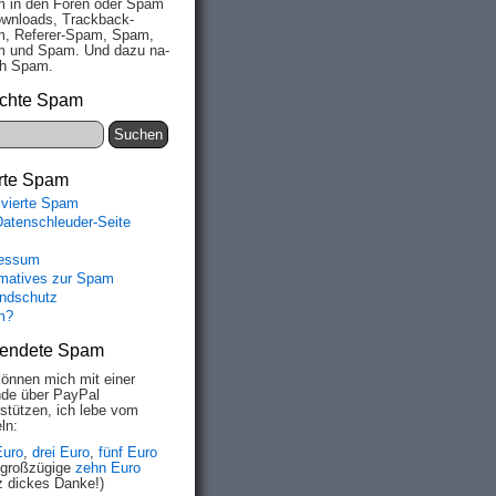
 in den Fo­ren oder Spam
wn­loads, Track­back-
, Re­fe­rer-Spam, Spam,
 und Spam. Und da­zu na­
ich Spam.
chte Spam
rte Spam
ivierte Spam
Datenschleuder-Seite
essum
rmatives zur Spam
ndschutz
m?
endete Spam
können mich mit einer
de über PayPal
rstützen, ich lebe vom
ln:
Euro
,
drei Euro
,
fünf Euro
 großzügige
zehn Euro
z dickes Danke!)