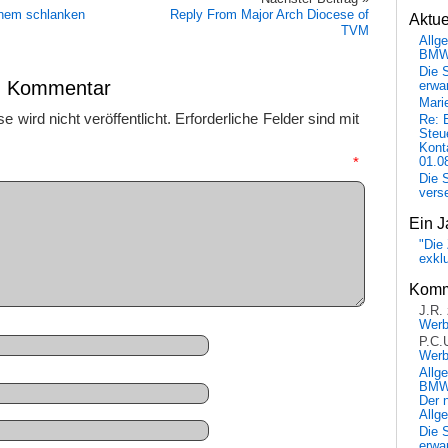
inem schlanken
Reply From Major Arch Diocese of
Aktu
TVM
Allg
BM
Die 
en Kommentar
erwar
Mari
 wird nicht veröffentlicht.
Erforderliche Felder sind mit
Re: 
Steu
Kont
mmentar
*
01.0
Die 
vers
Ein J
"Die 
exkl
Komm
J.R.
Wer
P.C.
Wer
Allg
BMW 
Der 
Allg
Die 
erwar