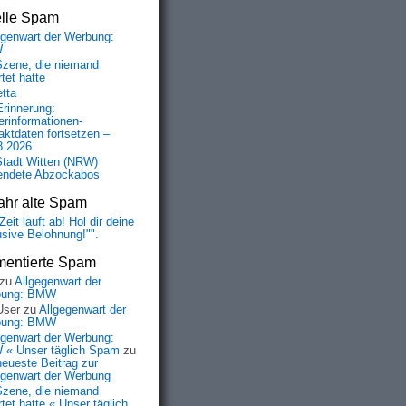
elle Spam
egenwart der Werbung:
W
Szene, die niemand
tet hatte
etta
Erinnerung:
erinformationen-
aktdaten fortsetzen –
8.2026
Stadt Witten (NRW)
endete Abzockabos
ahr alte Spam
Zeit läuft ab! Hol dir deine
usive Belohnung!"".
entierte Spam
zu
Allgegenwart der
bung: BMW
User
zu
Allgegenwart der
bung: BMW
egenwart der Werbung:
« Unser täglich Spam
zu
neueste Beitrag zur
egenwart der Werbung
Szene, die niemand
tet hatte « Unser täglich