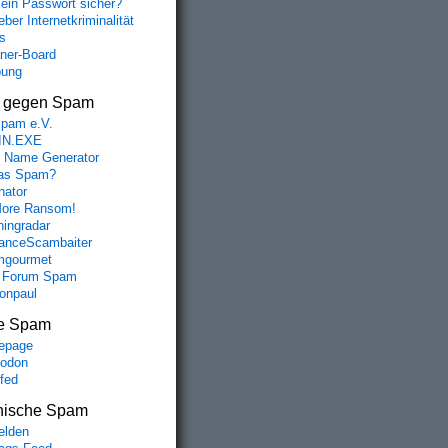
mein Passwort sicher?
ber Internetkriminalität
s
aner-Board
bung
s gegen Spam
spam e.V.
IN.EXE
 Name Generator
das Spam?
nator
ore Ransom!
hingradar
nceScambaiter
mgourmet
 Forum Spam
fonpaul
e Spam
epage
odon
lfed
nische Spam
lden