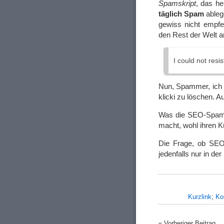
Spamskript
, das h
täglich Spam
ableg
gewiss nicht empfe
den Rest der Welt a
I could not resi
Nun, Spammer, ich 
klicki zu löschen. 
Was die SEO-Spam-K
macht, wohl ihren 
Die Frage, ob SEO
jedenfalls nur in de
Kurzlink
;
Ko
« Vorheriger Beitrag