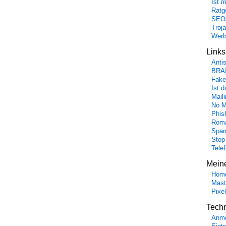
Ist 
Ratge
SEO
Troj
Wer
Link
Anti
BRA
Fake
Ist 
Maili
No M
Phis
Roma
Spa
Stop
Tele
Mein
Hom
Mast
Pixe
Tech
Anme