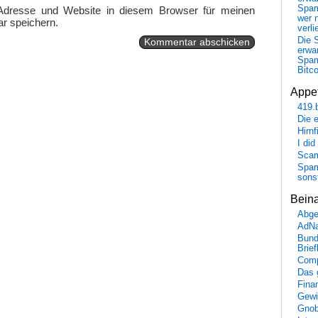
Spa
Adresse und Website in diesem Browser für meinen
wer n
r speichern.
verli
Die 
erwar
Spa
Bitc
Appet
419.
Die 
Hirn
I did
Scam
Spam
sons
Bein
Abge
AdN
Bund
Brie
Comp
Das 
Fina
Gewi
Gnob