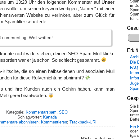
Spam
eute um 13:29 Uhr den folgenden Kommentar auf
Unser
in Do
en wollte, um seinen keywordwertigen „Namen“ mit einer
Spam
Spam
hlenswerten Website zu verlinken, aber zum Glück für
tür­l
m Spamfilter scheiterte:
Gesu
st commenting. Well written!
Erklä
konnte nicht widerstehen, deinen SEO-Spam-Müll klicki-
Arch
Aussortiert war er ja schon. So schlecht gespammt.
Die 
FAQ
litsche, die so einen halbseidenen und asozialen Müll
Impr
Kunden für diese Rufvernichtung abnimmt?
Info
Juge
s und ihre Kunden auch ein Gehirn haben, kann man
Spa
r Metzgerei beantworten.
Gesp
Sie 
Spen
Kategorie:
Kommentarspam
,
SEO
unte
Schlagwörter:
Kanada
Bette
mmentare abonnieren
;
Kommentieren
;
Trackback-URI
Ein 
oder
(gan
Nächster Beitrag »