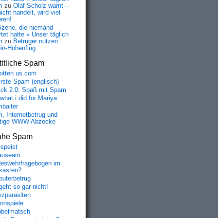
m
zu
Olaf Scholz warnt –
icht handelt, wird viel
eren!
Szene, die niemand
tet hatte « Unser täglich
m
zu
Betrüger nutzen
oin-Höhenflug
itliche Spam
bitten us.com
erste Spam (englisch)
fick 2.0: Spaß mit Spam
 what i did for Mariya
baiter
, Internetbetrug und
tige WWW Abzocke
ahe Spam
speist
auseam
eswehrfragebogen im
fkasten?
uterbetrug
geht so gar nicht!
nzparasiten
nnspiele
belmatsch