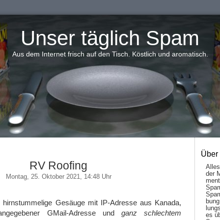
Unser täglich Spam
Aus dem Internet frisch auf den Tisch. Köstlich und aromatisch.
Über
RV Roofing
Alle
der 
Montag, 25. Oktober 2021, 14:48 Uhr
men­t
Spam
Spam
bung
s hirnstummelige Gesäuge mit IP-Adresse aus Kanada,
lungs
 angegebener GMail-Adresse und
ganz schlechtem
es ü