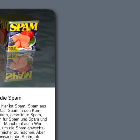
 die Spam
s hier ist Spam. Spam aus
Mail, Spam in den Kom­
aren, ge­twit­ter­te Spam,
 für Spam und Spam und
. Manch­mal auch Wer­
, um die Spam ab­wechs­
­reich­er zu mach­en. Aber
ber­wiegt die Spam, ob