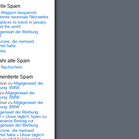
elle Spam
-Magazin bespammt
lernte neuronale Netzwerke
places to travel in january
nd the world
egenwart der Werbung:
W
Szene, die niemand
tet hatte
etta
ahr alte Spam
 Nachrichten
entierte Spam
User
zu
Allgegenwart der
bung: BMW
zu
Allgegenwart der
bung: BMW
User
zu
Allgegenwart der
bung: BMW
egenwart der Werbung:
« Unser täglich Spam
zu
neueste Beitrag zur
egenwart der Werbung
Szene, die niemand
tet hatte « Unser täglich