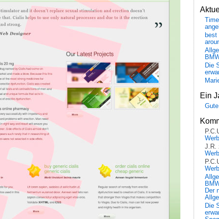
Aktu
Time
ange
best 
arou
Allg
BM
Die 
erwar
Mari
Ein J
Gute
Komm
P.C.
Wer
J.R.
Wer
P.C.
Wer
Allg
BMW 
Der 
Allg
Die 
erwar