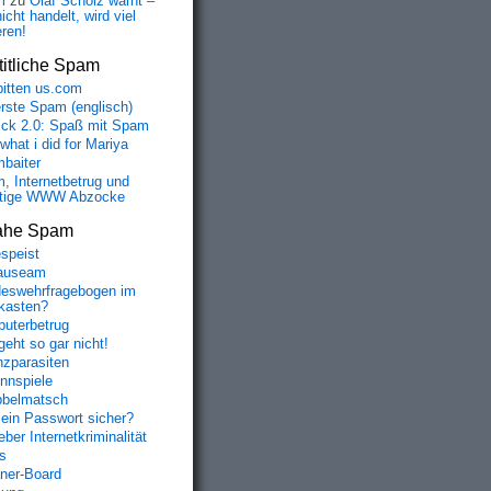
m
zu
Olaf Scholz warnt –
icht handelt, wird viel
eren!
itliche Spam
bitten us.com
erste Spam (englisch)
fick 2.0: Spaß mit Spam
 what i did for Mariya
baiter
, Internetbetrug und
tige WWW Abzocke
ahe Spam
speist
auseam
eswehrfragebogen im
fkasten?
uterbetrug
geht so gar nicht!
nzparasiten
nnspiele
belmatsch
mein Passwort sicher?
ber Internetkriminalität
s
aner-Board