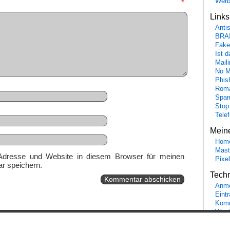
Wer
mmentar
*
Link
Anti
BRA
Fake
Ist 
Maili
No M
Phis
Roma
Spa
Stop
Tele
Mein
Hom
Mast
Adresse und Website in diesem Browser für meinen
Pixe
r speichern.
Tech
Anme
Eint
Komm
Word