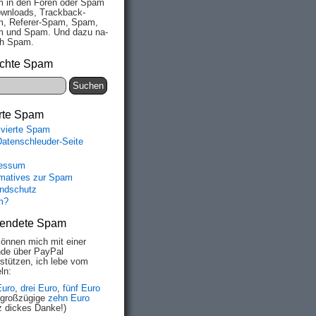
 in den Fo­ren oder Spam
wn­loads, Track­back-
, Re­fe­rer-Spam, Spam,
 und Spam. Und da­zu na­
ich Spam.
chte Spam
rte Spam
ivierte Spam
Datenschleuder-Seite
essum
rmatives zur Spam
ndschutz
m?
endete Spam
können mich mit einer
de über PayPal
rstützen, ich lebe vom
ln:
Euro
,
drei Euro
,
fünf Euro
 großzügige
zehn Euro
z dickes Danke!)