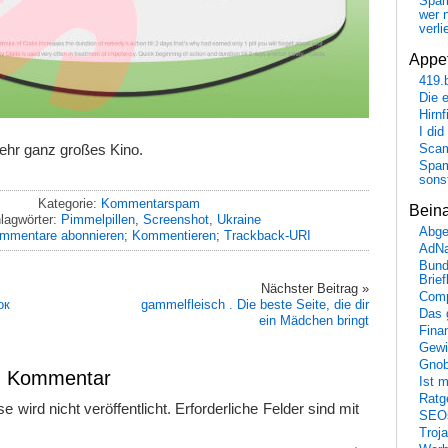
Spa
wer n
verli
Appet
419.
Die 
Hirn
I did
ehr ganz großes Kino.
Scam
Spam
sons
Kategorie:
Kommentarspam
Bein
lagwörter:
Pimmelpillen
,
Screenshot
,
Ukraine
Abge
mmentare abonnieren
;
Kommentieren
;
Trackback-URI
AdN
Bund
Brie
Nächster Beitrag »
Comp
ок
gammelfleisch . Die beste Seite, die dir
Das 
ein Mädchen bringt
Fina
Gewi
Gnob
en Kommentar
Ist 
Ratge
 wird nicht veröffentlicht.
Erforderliche Felder sind mit
SEO
Troj