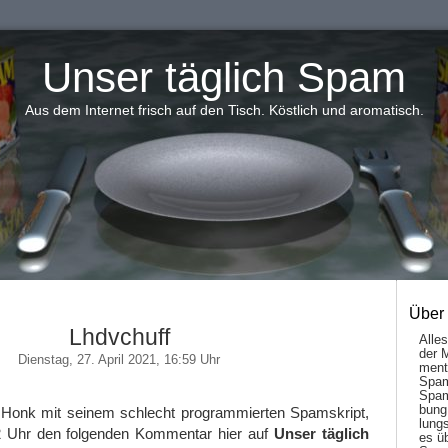
Unser täglich Spam
Aus dem Internet frisch auf den Tisch. Köstlich und aromatisch.
Über
Lhdvchuff
Alle
der 
Dienstag, 27. April 2021, 16:59 Uhr
men­t
Spam
Spam
bung
 Honk mit seinem schlecht programmierten Spamskript,
lungs
2 Uhr den folgenden Kommentar hier auf
Unser täglich
es ü