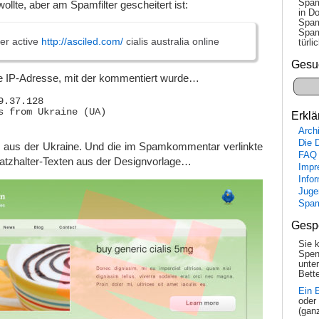
Spam
ollte, aber am Spamfilter gescheitert ist:
in Do
Spam
Spam
per active
http://asciled.com/
cialis australia online
tür­l
Gesu
Die IP-Adresse, mit der kommentiert wurde…
9.37.128 

s from Ukraine (UA)

Erklä
Arch
Die 
 aus der Ukraine. Und die im Spamkommentar verlinkte
FAQ
latzhalter-Texten aus der Designvorlage…
Impr
Info
Juge
Spa
Gesp
Sie 
Spen
unte
Bette
Ein 
oder
(gan