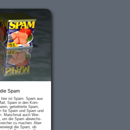
 die Spam
s hier ist Spam. Spam aus
Mail, Spam in den Kom­
aren, ge­twit­ter­te Spam,
 für Spam und Spam und
. Manch­mal auch Wer­
, um die Spam ab­wechs­
­reich­er zu mach­en. Aber
ber­wiegt die Spam, ob