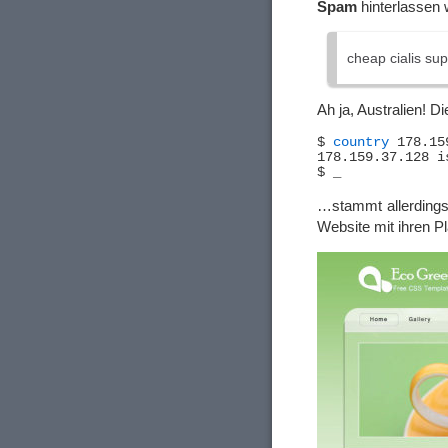
Spam
hinterlassen w
cheap cialis su
Ah ja, Australien! 
$ 
country
 178.15
178.159.37.128 i
…stammt allerdings
Website mit ihren P