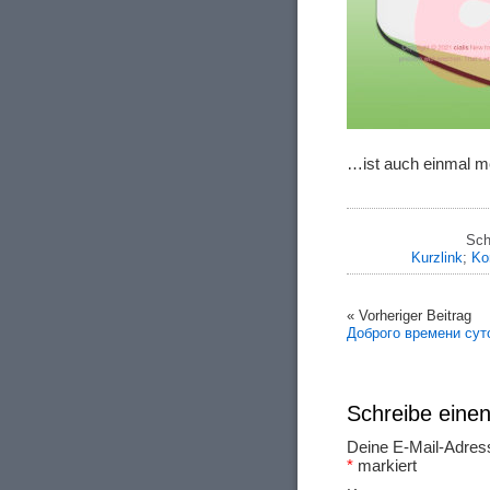
…ist auch einmal m
Sch
Kurzlink
;
Ko
« Vorheriger Beitrag
Добpого вpeмeни сут
Schreibe ein
Deine E-Mail-Adresse
*
markiert