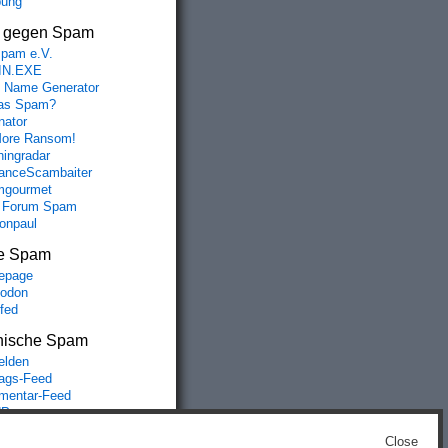
bung
s gegen Spam
spam e.V.
IN.EXE
 Name Generator
das Spam?
nator
ore Ransom!
hingradar
nceScambaiter
mgourmet
 Forum Spam
fonpaul
e Spam
epage
odon
lfed
nische Spam
lden
rags-Feed
entar-Feed
Press.org
Close