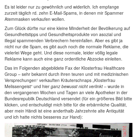
Es ist leider nur zu gewöhnlich und widerlich. Ich empfange
zurzeit täglich rd. zehn E-Mail-Spams, in denen mir Spammer
Atemmasken verkaufen wollen.
Zum Glück dürfte nur eine kleine Minderheit der Bevölkerung auf
Gesundheitstipps und Gesundheitsprodukte von asozial und
illegal spammenden Verbrechern hereinfallen. Aber es gibt ja
nicht nur die Spam, es gibt auch noch die normale Reklame, die
vielerlei Wege geht. Und diese normale, leider völlig legale
Reklame kann auch eine ganz ordentliche Abzocke einleiten.
Das im Folgenden abgebildete Fax der Klosterfrau Healthcare
Group – sehr bekannt durch ihren teuren und mit medizinischen
Versprechungen¹ verkauften Kräuterschnaps „Klosterfrau
Melissengeist“ und hier
ganz bewusst nicht verlinkt
– wurde in
den vergangenen Wochen und Tagen an viele Apotheker in der
Bundesrepublik Deutschland versendet (für ein größeres Bild bitte
klicken, und entschuldigt mich bitte für die erbärmliche Qualität,
aber mein Händi ist eine anderthalb Jahrzehnte alte Antiquität
und ich hatte nichts besseres zur Hand):