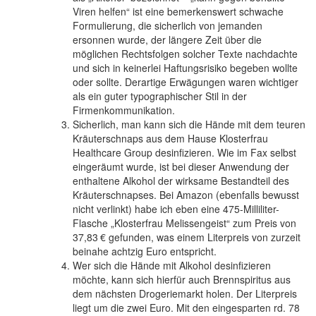
Viren helfen“ ist eine bemerkenswert schwache
Formulierung, die sicherlich von jemanden
ersonnen wurde, der längere Zeit über die
möglichen Rechtsfolgen solcher Texte nachdachte
und sich in keinerlei Haftungsrisiko begeben wollte
oder sollte. Derartige Erwägungen waren wichtiger
als ein guter typographischer Stil in der
Firmenkommunikation.
Sicherlich, man kann sich die Hände mit dem teuren
Kräuterschnaps aus dem Hause Klosterfrau
Healthcare Group desinfizieren. Wie im Fax selbst
eingeräumt wurde, ist bei dieser Anwendung der
enthaltene Alkohol der wirksame Bestandteil des
Kräuterschnapses. Bei Amazon (ebenfalls bewusst
nicht verlinkt) habe ich eben eine 475-Milliliter-
Flasche „Klosterfrau Melissengeist“ zum Preis von
37,83 €
gefunden, was einem Literpreis von zurzeit
beinahe achtzig Euro entspricht.
Wer sich die Hände mit Alkohol desinfizieren
möchte, kann sich hierfür auch Brennspiritus aus
dem nächsten Drogeriemarkt holen. Der Literpreis
liegt um die zwei Euro. Mit den eingesparten rd. 78