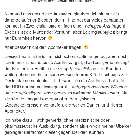
Niemand muss mir diese Aussagen glauben. Ich bin nur ein
dahergelaufener Blogger, der im Internet gar vieles behaupten
könnte. Im Zweifelsfall bitte einfach einen
richtigen Arzt
fragen!
Skepsis ist die Mutter der Vernunft, aber Leichtgläubigkeit bringt
nur Dummheit hervor.
Aber besser nicht den Apotheker fragen!
Dieses Fax ist nämlich an sich schon schlimm genug, aber noch
schlimmer ist es, dass es Apotheker gibt, die diese „Empfehlung“
der Klosterfrau Healthcare Group
tatsächlich
an ihre Kunden
weitergeben und ihnen
allen Ernstes
teuren Kräuterschnaps zur
Desinfektion empfehlen. Und zwar – so ein Apotheker hat ja in
der BRD durchaus etwas gelernt –
entgegen besseren Wissens
um preisgünstigere, aber genau so wirksame Möglichkeiten
. (Ja,
sie könnten sogar Isopropanol zu den typischen
„Apothekenpreisen“ verkaufen, die werten Damen und Herren
Apotheker.)
Ich habe dazu – wohlgemerkt: ohne medizinische oder
pharmazeutische Ausbildung, sondern als ein von meiner Übelkeit
geplagter Betrachter dieser gegenüber den Kunden