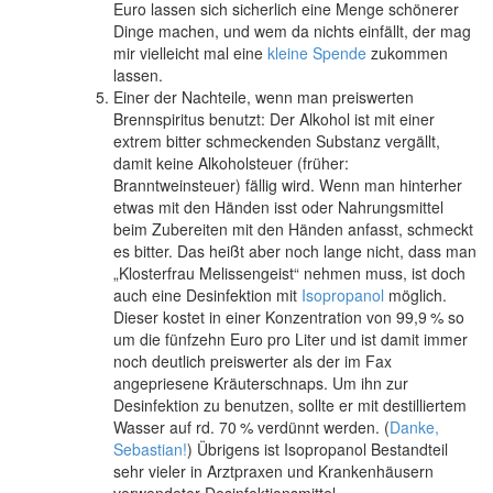
Euro lassen sich sicherlich eine Menge schönerer
Dinge machen, und wem da nichts einfällt, der mag
mir vielleicht mal eine
kleine Spende
zukommen
lassen.
Einer der Nachteile, wenn man preiswerten
Brennspiritus benutzt: Der Alkohol ist mit einer
extrem bitter schmeckenden Substanz vergällt,
damit keine Alkoholsteuer (früher:
Branntweinsteuer) fällig wird. Wenn man hinterher
etwas mit den Händen isst oder Nahrungsmittel
beim Zubereiten mit den Händen anfasst, schmeckt
es bitter. Das heißt aber noch lange nicht, dass man
„Klosterfrau Melissengeist“ nehmen muss, ist doch
auch eine Desinfektion mit
Isopropanol
möglich.
Dieser kostet in einer Konzentration von
99,9 %
so
um die fünfzehn Euro pro Liter und ist damit immer
noch deutlich preiswerter als der im Fax
angepriesene Kräuterschnaps. Um ihn zur
Desinfektion zu benutzen, sollte er mit destilliertem
Wasser auf rd.
70 %
verdünnt werden. (
Danke,
Sebastian!
) Übrigens ist Isopropanol Bestandteil
sehr vieler in Arztpraxen und Krankenhäusern
verwendeter Desinfektionsmittel.