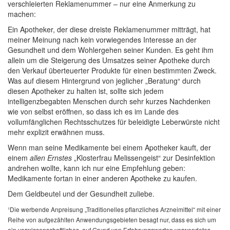
verschleierten Reklamenummer – nur eine Anmerkung zu
machen:
Ein Apotheker, der diese dreiste Reklamenummer mitträgt, hat
meiner Meinung nach kein vorwiegendes Interesse an der
Gesundheit und dem Wohlergehen seiner Kunden. Es geht ihm
allein um die Steigerung des Umsatzes seiner Apotheke durch
den Verkauf überteuerter Produkte für einen bestimmten Zweck.
Was auf diesem Hintergrund von jeglicher „Beratung“ durch
diesen Apotheker zu halten ist, sollte sich jedem
intelligenzbegabten Menschen durch sehr kurzes Nachdenken
wie von selbst eröffnen, so dass ich es im Lande des
vollumfänglichen Rechtsschutzes für beleidigte Leberwürste nicht
mehr explizit erwähnen muss.
Wenn man seine Medikamente bei einem Apotheker kauft, der
einem
allen Ernstes
„Klosterfrau Melissengeist“ zur Desinfektion
andrehen wollte, kann ich nur eine Empfehlung geben:
Medikamente fortan in einer anderen Apotheke zu kaufen.
Dem Geldbeutel und der Gesundheit zuliebe.
¹Die werbende Anpreisung „Traditionelles pflanzliches Arzneimittel“ mit einer
Reihe von aufgezählten Anwendungsgebieten besagt nur, dass es sich um
ein vorwissenschaftliches, auf Grund von Erfahrungswerten verwendetes