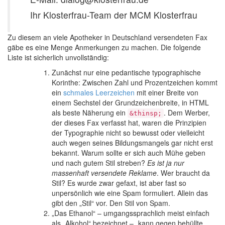
Ihr Klosterfrau-Team der MCM Klosterfrau
Zu diesem an viele Apotheker in Deutschland versendeten Fax
gäbe es eine Menge Anmerkungen zu machen. Die folgende
Liste ist sicherlich unvollständig:
Zunächst nur eine pedantische typographische
Korinthe: Zwischen Zahl und Prozentzeichen kommt
ein
schmales Leerzeichen
mit einer Breite von
einem Sechstel der Grundzeichenbreite, in HTML
als beste Näherung ein
. Dem Werber,
&thinsp;
der dieses Fax verfasst hat, waren die Prinzipien
der Typographie nicht so bewusst oder vielleicht
auch wegen seines Bildungsmangels gar nicht erst
bekannt. Warum sollte er sich auch Mühe geben
und nach gutem Stil streben?
Es ist ja nur
massenhaft versendete Reklame
. Wer braucht da
Stil? Es wurde zwar gefaxt, ist aber fast so
unpersönlich wie eine Spam formuliert. Allein das
gibt den „Stil“ vor. Den Stil von Spam.
„Das Ethanol“ – umgangssprachlich meist einfach
als „Alkohol“ bezeichnet – „kann gegen behüllte