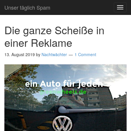
Unser täglich Spam
TOG
NAVI
Die ganze Scheiße in
einer Reklame
13. August 2019
by
Nachtwächter
1 Comment