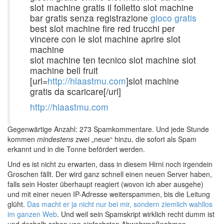
slot machine gratis il folletto slot machine
bar gratis senza registrazione
gioco gratis
best slot machine fire red trucchi per
vincere con le slot machine aprire slot
machine
slot machine ten tecnico slot machine slot
machine bell fruit
[url=
http://hlaastmu.com
]slot machine
gratis da scaricare[/url]
http://hlaastmu.com
Gegenwärtige Anzahl: 273 Spamkommentare. Und jede Stunde
kommen
mindestens
zwei „neue“ hinzu, die sofort als Spam
erkannt und in die Tonne befördert werden.
Und es ist nicht zu erwarten, dass in diesem Hirni noch irgendein
Groschen fällt. Der wird ganz schnell einen neuen Server haben,
falls sein Hoster überhaupt reagiert (wovon ich aber ausgehe)
und mit einer neuen IP-Adresse weiterspammen, bis die Leitung
glüht.
Das macht er ja nicht nur bei mir, sondern ziemlich wahllos
im ganzen Web
. Und weil sein Spamskript wirklich recht dumm ist