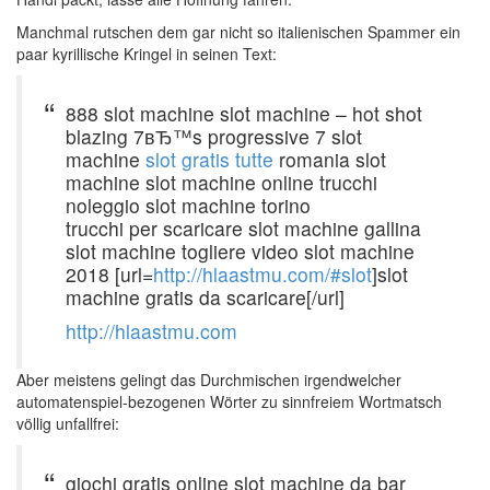
Manchmal rutschen dem gar nicht so italienischen Spammer ein
paar kyrillische Kringel in seinen Text:
888 slot machine slot machine – hot shot
blazing 7вЂ™s progressive 7 slot
machine
slot gratis tutte
romania slot
machine slot machine online trucchi
noleggio slot machine torino
trucchi per scaricare slot machine gallina
slot machine togliere video slot machine
2018 [url=
http://hlaastmu.com/#slot
]slot
machine gratis da scaricare[/url]
http://hlaastmu.com
Aber meistens gelingt das Durchmischen irgendwelcher
automatenspiel-bezogenen Wörter zu sinnfreiem Wortmatsch
völlig unfallfrei:
giochi gratis online slot machine da bar