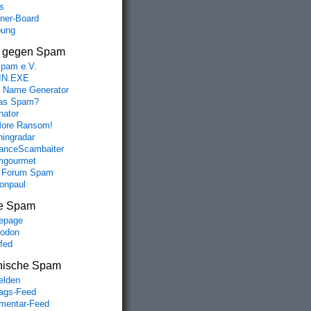
s
aner-Board
bung
s gegen Spam
spam e.V.
IN.EXE
 Name Generator
das Spam?
nator
ore Ransom!
hingradar
nceScambaiter
mgourmet
 Forum Spam
fonpaul
e Spam
epage
odon
lfed
nische Spam
lden
rags-Feed
entar-Feed