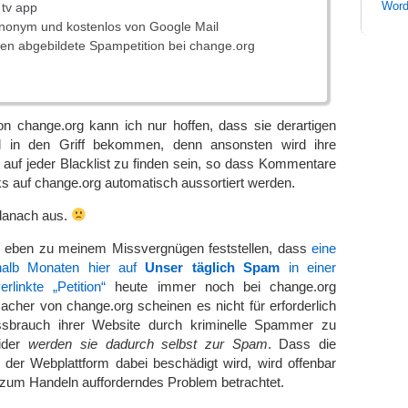
Word
 tv app
nonym und kostenlos von Google Mail
n abgebildete Spampetition bei change.org
on change.org kann ich nur hoffen, dass sie derartigen
l in den Griff bekommen, denn ansonsten wird ihre
auf jeder Blacklist zu finden sein, so dass Kommentare
ks auf change.org automatisch aussortiert werden.
 danach aus.
 eben zu meinem Missvergnügen feststellen, dass
eine
thalb Monaten hier auf
Unser täglich Spam
in einer
inkte „Petition“
heute immer noch bei change.org
Macher von change.org scheinen es nicht für erforderlich
ssbrauch ihrer Website durch kriminelle Spammer zu
eider
werden sie dadurch selbst zur Spam
. Dass die
on der Webplattform dabei beschädigt wird, wird offenbar
 zum Handeln aufforderndes Problem betrachtet.