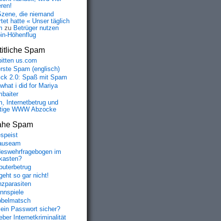
eren!
Szene, die niemand
tet hatte « Unser täglich
m
zu
Betrüger nutzen
oin-Höhenflug
itliche Spam
bitten us.com
erste Spam (englisch)
fick 2.0: Spaß mit Spam
 what i did for Mariya
baiter
, Internetbetrug und
tige WWW Abzocke
ahe Spam
speist
auseam
eswehrfragebogen im
fkasten?
uterbetrug
geht so gar nicht!
nzparasiten
nnspiele
belmatsch
mein Passwort sicher?
ber Internetkriminalität