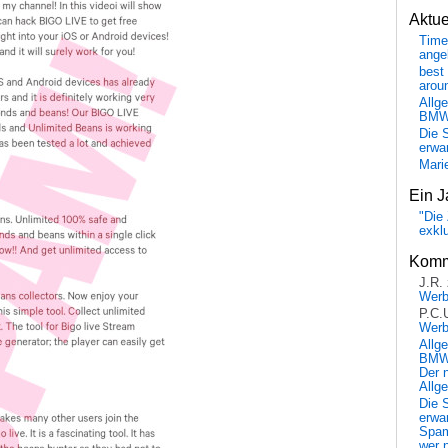
Aktu
Time
ange
best 
arou
Allg
BM
Die 
erwar
Mari
Ein J
"Die 
exkl
Komm
J.R.
Wer
P.C.
Wer
Allg
BMW 
Der 
Allg
Die 
erwar
Spa
wer n