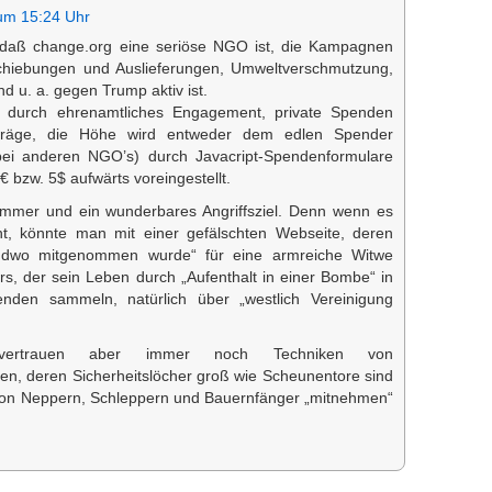
um 15:24 Uhr
, daß change.org eine seriöse NGO ist, die Kampagnen
chiebungen und Auslieferungen, Umweltverschmutzung,
d u. a. gegen Trump aktiv ist.
ch durch ehrenamtliches Engagement, private Spenden
träge, die Höhe wird entweder dem edlen Spender
 (bei anderen NGO’s) durch Javacript-Spendenformulare
€ bzw. 5$ aufwärts voreingestellt.
ammer und ein wunderbares Angriffsziel. Denn wenn es
, könnte man mit einer gefälschten Webseite, deren
ndwo mitgenommen wurde“ für eine armreiche Witwe
ärs, der sein Leben durch „Aufenthalt in einer Bombe“ in
enden sammeln, natürlich über „westlich Vereinigung
vertrauen aber immer noch Techniken von
en, deren Sicherheitslöcher groß wie Scheunentore sind
von Neppern, Schleppern und Bauernfänger „mitnehmen“