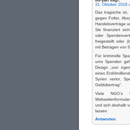
sagt:
31. Oktober 2018 
Das tragische ist
gegen Folter, Abs
Handelsverträge un
Sie finanziert si
oder Spendenver
freigestellt oder
mit Beträgen von 5
Für kriminelle Sp
ums Spenden geht
Design „von irge
eines Erdölmillion
Syrien verlor, Sp
Geldübertrag“.
Viele NGO’s 
Webseitenformular
und sich deshalb 
lassen
Antworten