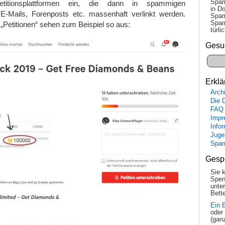
Spam
titionsplattformen ein, die dann in spammigen
in Do
-Mails, Forenposts etc. massenhaft verlinkt werden.
Spam
Spam
 „Petitionen“ sehen zum Beispiel so aus:
tür­l
Gesu
Erklä
Arch
Die 
FAQ
Impr
Info
Juge
Spa
Gesp
Sie 
Spen
unte
Bette
Ein 
oder
(gan