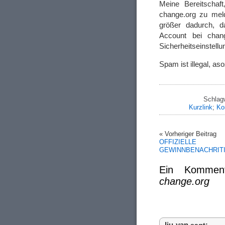
Meine Bereitschaf
change.org zu melde
größer dadurch, 
Account bei chan
Sicherheitseinstell
Spam ist illegal, as
Schlag
Kurzlink
;
Ko
« Vorheriger Beitrag
OFFIZIELLE
GEWINNBENACHRIT
Ein Komme
change.org
liu-yan