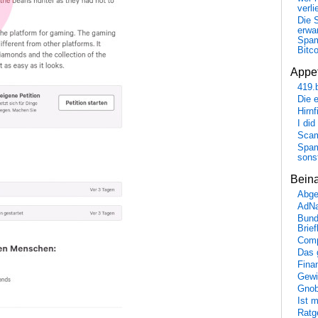
verli
Die 
erwar
Spa
Bitc
Appet
419.
Die 
Hirn
I did
Scam
Spam
sons
Bein
Abge
AdN
Bund
Brie
Comp
Das 
Fina
Gewi
Gnob
Ist 
Ratge