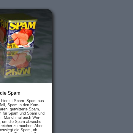
 die Spam
s hier ist Spam. Spam aus
Mail, Spam in den Kom­
aren, ge­twit­ter­te Spam,
 für Spam und Spam und
. Manch­mal auch Wer­
, um die Spam ab­wechs­
­reich­er zu mach­en. Aber
ber­wiegt die Spam, ob