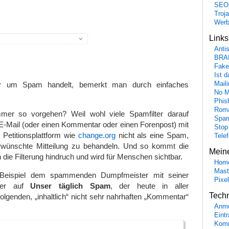
SEO
Troj
Wer
Link
Anti
BRA
Fake
Ist 
r um Spam handelt, bemerkt man durch einfaches
Maili
No M
Phis
Roma
er so vorgehen? Weil wohl viele Spamfilter darauf
Spa
e E-Mail (oder einen Kommentar oder einen Forenpost) mit
Stop
 Petitionsplattform wie
change.org
nicht als eine Spam,
Tele
rwünschte Mitteilung zu behandeln. Und so kommt die
Mein
die Filterung hindruch und wird für Menschen sichtbar.
Hom
Mast
Beispiel dem spammenden Dumpfmeister mit seiner
Pixe
hier auf
Unser täglich Spam
, der heute in aller
Tech
folgenden, „inhaltlich“ nicht sehr nahrhaften „Kommentar“
Anme
Eint
Komm