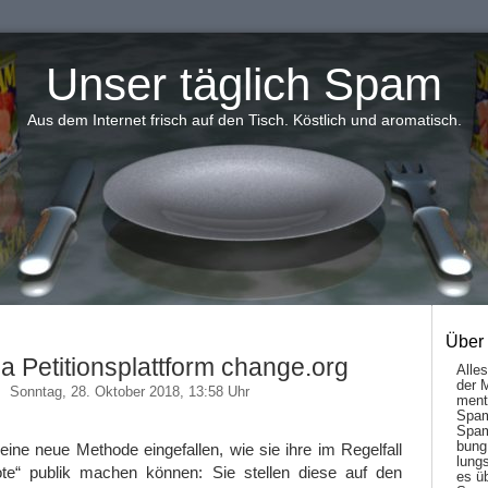
Unser täglich Spam
Aus dem Internet frisch auf den Tisch. Köstlich und aromatisch.
Über
a Petitionsplattform change.org
Alle
der 
Sonntag, 28. Oktober 2018, 13:58 Uhr
men­t
Spam
Spam
bung
ne neue Methode eingefallen, wie sie ihre im Regelfall
lungs
ote“ publik machen können: Sie stellen diese auf den
es ü