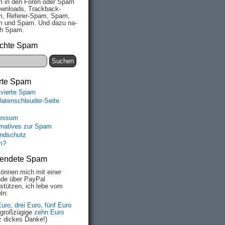
 in den Fo­ren oder Spam
wn­loads, Track­back-
, Re­fe­rer-Spam, Spam,
 und Spam. Und da­zu na­
ich Spam.
chte Spam
rte Spam
ivierte Spam
Datenschleuder-Seite
essum
rmatives zur Spam
ndschutz
m?
endete Spam
können mich mit einer
de über PayPal
rstützen, ich lebe vom
ln:
Euro
,
drei Euro
,
fünf Euro
 großzügige
zehn Euro
z dickes Danke!)