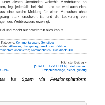
t, unter diesen Umständen weiterhin Missbräuche an
n, liegt jedenfalls bei Null – und sie wird auch nicht
dass eine solche Meldung für einen Menschen ohne
ge.org stark erschwert ist und die Lockerung von
ungen des Webbrowsers erzwingt.
ozial und macht auch weiterhin alles kaputt.
Kategorie:
Kommentarspam
,
Sonstiges
wörter:
Albanien
,
change.org
,
gmail.com
,
Petition
mmentare abonnieren
;
Kommentieren
;
Trackback-URI
Nächster Beitrag »
[STATT BUSSGELDER] Telefonier mit
IGUNG
Freisprechanlage, sicher, günstig
ntar für
Spam via Petitionsplattform