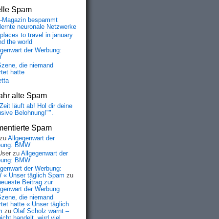
elle Spam
-Magazin bespammt
lernte neuronale Netzwerke
places to travel in january
nd the world
egenwart der Werbung:
W
Szene, die niemand
tet hatte
etta
ahr alte Spam
Zeit läuft ab! Hol dir deine
usive Belohnung!"".
entierte Spam
zu
Allgegenwart der
bung: BMW
User
zu
Allgegenwart der
bung: BMW
egenwart der Werbung:
« Unser täglich Spam
zu
neueste Beitrag zur
egenwart der Werbung
Szene, die niemand
tet hatte « Unser täglich
m
zu
Olaf Scholz warnt –
icht handelt, wird viel