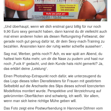
„Und überhaupt, wenn wir dich erstmal ganz billig für nur noch
9,90 Euro sexy gemacht haben, dann kannst du dir vielleicht auch
mal einen anderen holen als diesen Rettungsring-Fettwanst, der
gerade noch gut genug dafür ist, dir dein Sexy-mach-Training zu
bezahlen. Ansonsten kann der ruhig weiter scheiße aussehen“.
Sag mal, Werber, gehts noch?! Ach, es war spät am Abend, du
hattest kein Koks mehr, um dir die Nase zu pudern und hast nur
noch „Fuck it“ gedacht, und dein Kunde hats nicht gemerkt? Ja,
das erklärt deine „Leistung“.
Einen Photoshop-Extrapunkt noch dafür, wie unterzeugend du
das Logo dieses tollen Dienstleisters für Frauen mit gestörtem
Selbstbild auf die Arschseite des Slips dieses schnell lizenzierten
Modelfotos montiert wurde. Perspektive und Verzeichnung auf
gekrümmten Oberflächen sind schwierig, ich weiß. Vor allem,
wenn man sich keine richtige Mühe geben will.
Das Foto zeigt eine Postwurfsendung in Hannover-Döhren vom