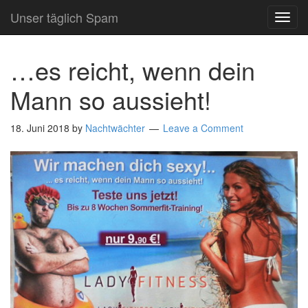
Unser täglich Spam
TOG
NAVI
…es reicht, wenn dein
Mann so aussieht!
18. Juni 2018
by
Nachtwächter
Leave a Comment