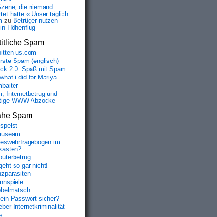
Szene, die niemand
tet hatte « Unser täglich
m
zu
Betrüger nutzen
oin-Höhenflug
itliche Spam
bitten us.com
erste Spam (englisch)
fick 2.0: Spaß mit Spam
 what i did for Mariya
baiter
, Internetbetrug und
tige WWW Abzocke
ahe Spam
speist
auseam
eswehrfragebogen im
fkasten?
uterbetrug
geht so gar nicht!
nzparasiten
nnspiele
belmatsch
mein Passwort sicher?
ber Internetkriminalität
s