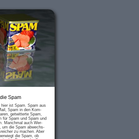
 die Spam
s hier ist Spam. Spam aus
Mail, Spam in den Kom­
aren, ge­twit­ter­te Spam,
 für Spam und Spam und
. Manch­mal auch Wer­
, um die Spam ab­wechs­
­reich­er zu mach­en. Aber
ber­wiegt die Spam, ob