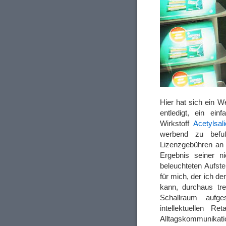
Hier hat sich ein W
entledigt, ein ei
Wirkstoff
Acetylsal
werbend zu befuß
Lizenzgebühren an
Ergebnis seiner 
beleuchteten Aufste
für mich, der ich 
kann, durchaus tre
Schallraum aufges
intellektuellen R
Alltagskommunikatio