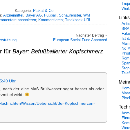
Troj
Wer
Kategorie:
Plakat & Co.
r:
Arzneimittel
,
Bayer AG
,
Fußball
,
Schaufenster
,
WM
Link
mmentare abonnieren
;
Kommentieren
;
Trackback-URI
Anti
BRA
Fake
Nächster Beitrag »
Ist 
erstьtzung.
European Social Fund Approved
Maili
No M
r für
Bayer: Befußballerter Kopfschmerz
Phis
Roma
Spa
Stop
Tele
5:49 Uhr
Mein
Hom
e, nach der eine Maß Brüllwasser sogar besser als oder
Mast
zmittel wirkt.
Pixe
/Nachrichten/Wissen/Uebersicht/Bei-Kopfschmerzen-
Tech
Anme
Eint
Komm
Word