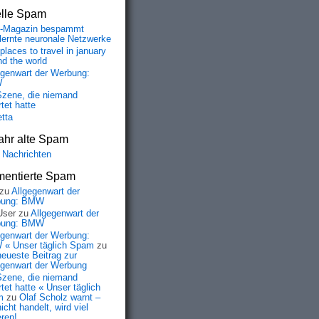
elle Spam
-Magazin bespammt
lernte neuronale Netzwerke
places to travel in january
nd the world
egenwart der Werbung:
W
Szene, die niemand
tet hatte
etta
ahr alte Spam
 Nachrichten
entierte Spam
zu
Allgegenwart der
bung: BMW
User
zu
Allgegenwart der
bung: BMW
egenwart der Werbung:
« Unser täglich Spam
zu
neueste Beitrag zur
egenwart der Werbung
Szene, die niemand
tet hatte « Unser täglich
m
zu
Olaf Scholz warnt –
icht handelt, wird viel
eren!