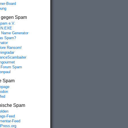
aner-Board
bung
s gegen Spam
spam e.V.
IN.EXE
 Name Generator
das Spam?
nator
ore Ransom!
hingradar
nceScambaiter
mgourmet
 Forum Spam
fonpaul
e Spam
epage
odon
lfed
nische Spam
lden
rags-Feed
entar-Feed
Press.org