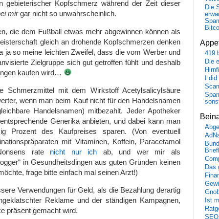
n gebieterischer Kopfschmerz während der Zeit dieser
Die 
ei mir
gar nicht so unwahrscheinlich.
erwar
Spa
Bitc
n, die dem Fußball etwas mehr abgewinnen können als
tmeisterschaft gleich an drohende Kopfschmerzen denken
Appet
 ja so meine leichten Zweifel, dass die vom Werber und
419.
visierte Zielgruppe sich gut getroffen fühlt und deshalb
Die 
Hirn
ungen kaufen wird…
I did
Scam
 Schmerzmittel mit dem Wirkstoff Acetylsalicylsäure
Spam
swerter, wenn man beim Kauf nicht für den Handelsnamen
sons
rgleichbare Handelsnamen) mitbezahlt. Jeder Apotheker
Bein
 entsprechende Generika anbieten, und dabei kann man
Abge
ig Prozent des Kaufpreises sparen. (Von eventuell
AdN
ationspräparaten mit Vitaminen, Koffein, Paracetamol
Bund
Brie
 Nonsens rate
nicht nur ich
ab, und wer mir als
Comp
logger“ in Gesundheitsdingen aus guten Gründen keinen
Das 
chte, frage bitte einfach mal seinen Arzt!)
Fina
Gewi
ssere Verwendungen für Geld, als die Bezahlung derartig
Gnob
ingeklatschter Reklame und der ständigen Kampagnen,
Ist 
Ratge
ke präsent gemacht wird.
SEO