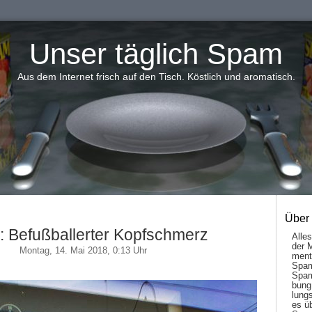
Unser täglich Spam
Aus dem Internet frisch auf den Tisch. Köstlich und aromatisch.
Über
: Befußballerter Kopfschmerz
Alle
der 
Montag, 14. Mai 2018, 0:13 Uhr
men­t
Spam
Spam
bung
lungs
es ü