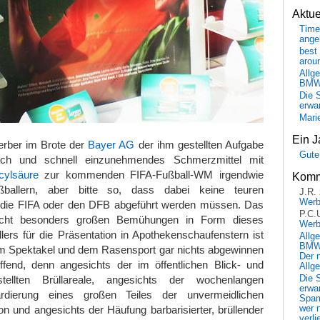
Aktu
Time
ange
best 
arou
Allg
BM
Die 
erwar
Mari
Ein J
erber im Brote der
Bayer AG
der ihm gestellten Aufgabe
Gute
nfach und schnell einzunehmendes Schmerzmittel mit
icylsäure
zur kommenden FIFA-Fußball-WM irgendwie
Komm
ballern, aber bitte so, dass dabei keine teuren
J.R.
Wer
 die FIFA oder den DFB abgeführt werden müssen. Das
P.C.
nicht besonders großen Bemühungen in Form dieses
Wer
llers für die Präsentation in Apothekenschaufenstern ist
Allg
BMW 
dem Spektakel und dem Rasensport gar nichts abgewinnen
Der 
ffend, denn angesichts der im öffentlichen Blick- und
Allg
Die 
tellten Brüllareale, angesichts der wochenlangen
erwar
etardierung eines großen Teiles der unvermeidlichen
Spa
wer n
n und angesichts der Häufung barbarisierter, brüllender
verli