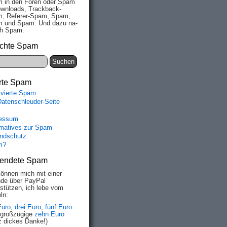
 in den Fo­ren oder Spam
wn­loads, Track­back-
, Re­fe­rer-Spam, Spam,
 und Spam. Und da­zu na­
ich Spam.
chte Spam
rte Spam
ivierte Spam
Datenschleuder-Seite
essum
rmatives zur Spam
ndschutz
m?
endete Spam
können mich mit einer
de über PayPal
rstützen, ich lebe vom
ln:
Euro
,
drei Euro
,
fünf Euro
 großzügige
zehn Euro
z dickes Danke!)