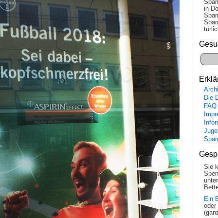
Spam
in Do
Spam
Spam
tür­l
Gesu
Erklä
Arch
Die 
FAQ
Impr
Info
Juge
Spa
Gesp
Sie 
Spen
unte
Bette
Ein 
oder
(gan