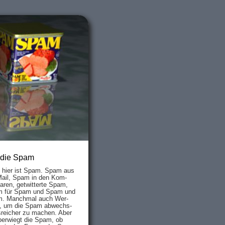
 die Spam
s hier ist Spam. Spam aus
Mail, Spam in den Kom­
aren, ge­twit­ter­te Spam,
 für Spam und Spam und
. Manch­mal auch Wer­
, um die Spam ab­wechs­
­reich­er zu mach­en. Aber
ber­wiegt die Spam, ob