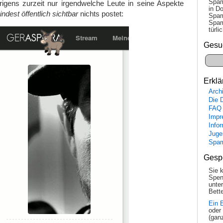
Spam
rigens zurzeit nur irgendwelche Leute in seine Aspekte
in Do
ndest öffentlich sichtbar
nichts postet:
Spam
Spam
tür­l
Gesu
Erklä
Arch
Die 
FAQ
Impr
Info
Juge
Spa
Gesp
Sie 
Spen
unte
Bette
Ein 
oder
(gan