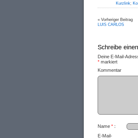
Kurzlink
;
Ko
« Vorheriger Beitrag
LUIS CARLOS
Schreibe ein
Deine E-Mail-Adresse
*
markiert
Ko
Name
*
E-Mail-