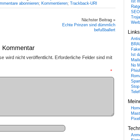
Ist 
mmentare abonnieren
;
Kommentieren
;
Trackback-URI
Ratge
SEO
Troj
Nächster Beitrag »
Wer
Echte Prinzen sind dümmlich
befußballert
Link
Anti
BRA
en Kommentar
Fake
Ist 
 wird nicht veröffentlicht.
Erforderliche Felder sind mit
Maili
No M
Phis
mmentar
*
Roma
Spa
Stop
Tele
Mein
Hom
Mast
Pixe
Tech
Anme