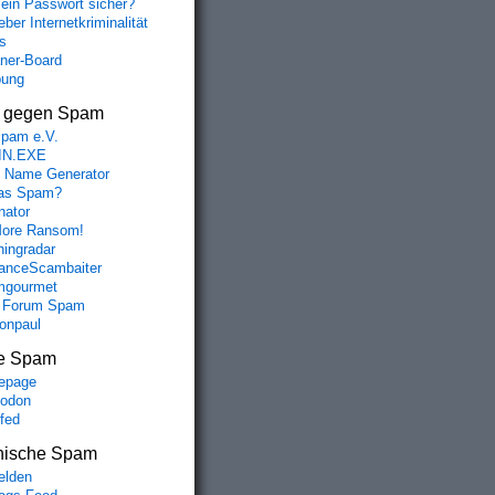
mein Passwort sicher?
ber Internetkriminalität
s
aner-Board
bung
s gegen Spam
spam e.V.
IN.EXE
 Name Generator
das Spam?
nator
ore Ransom!
hingradar
nceScambaiter
mgourmet
 Forum Spam
fonpaul
e Spam
epage
odon
lfed
nische Spam
lden