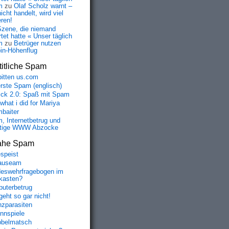
m
zu
Olaf Scholz warnt –
icht handelt, wird viel
eren!
Szene, die niemand
tet hatte « Unser täglich
m
zu
Betrüger nutzen
oin-Höhenflug
itliche Spam
bitten us.com
erste Spam (englisch)
fick 2.0: Spaß mit Spam
 what i did for Mariya
baiter
, Internetbetrug und
tige WWW Abzocke
ahe Spam
speist
auseam
eswehrfragebogen im
fkasten?
uterbetrug
geht so gar nicht!
nzparasiten
nnspiele
belmatsch