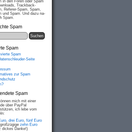
 in den Fo­ren oder Spam
wn­loads, Track­back-
, Re­fe­rer-Spam, Spam,
 und Spam. Und da­zu na­
ich Spam.
chte Spam
rte Spam
ivierte Spam
Datenschleuder-Seite
essum
rmatives zur Spam
ndschutz
m?
endete Spam
können mich mit einer
de über PayPal
rstützen, ich lebe vom
ln:
Euro
,
drei Euro
,
fünf Euro
 großzügige
zehn Euro
z dickes Danke!)