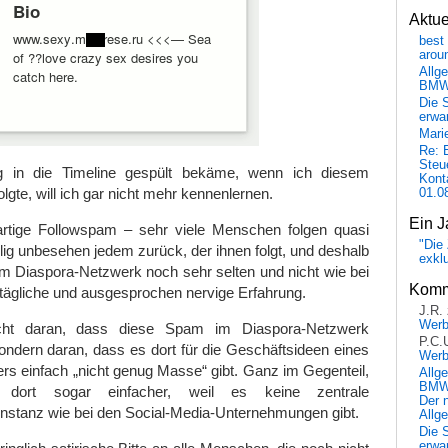
Aktu
best 
arou
Allg
BM
Die 
erwar
Mari
Re: 
Steu
 in die Timeline gespült bekäme, wenn ich diesem
Kont
olgte, will ich gar nicht mehr kennenlernen.
01.0
Ein J
rtige Followspam – sehr viele Menschen folgen quasi
"Die 
lig unbesehen jedem zurück, der ihnen folgt, und deshalb
exkl
m Diaspora-Netzwerk noch sehr selten und nicht wie bei
Komm
 tägliche und ausgesprochen nervige Erfahrung.
J.R.
Wer
icht daran, dass diese Spam im Diaspora-Netzwerk
P.C.
ondern daran, dass es dort für die Geschäftsideen eines
Wer
s einfach „nicht genug Masse“ gibt. Ganz im Gegenteil,
Allg
BMW 
ort sogar einfacher, weil es keine zentrale
Der 
tanz wie bei den Social-Media-Unternehmungen gibt.
Allg
Die 
erwar