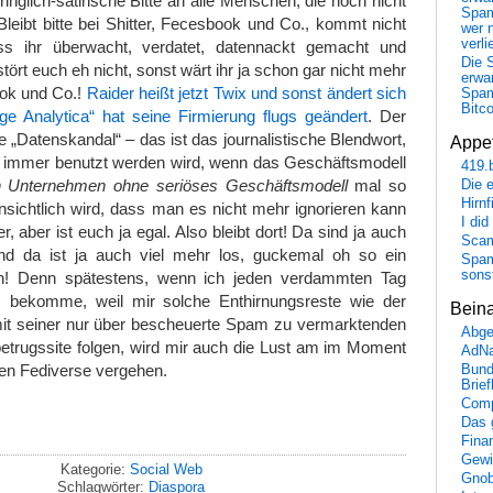
inglich-satirische Bitte an alle Menschen, die noch nicht
Spa
Bleibt bitte bei Shitter, Fecesbook und Co., kommt nicht
wer n
verli
ss ihr überwacht, verdatet, datennackt gemacht und
Die 
tört euch eh nicht, sonst wärt ihr ja schon gar nicht mehr
erwar
ook und Co.!
Raider heißt jetzt Twix und sonst ändert sich
Spa
Bitc
ge Analytica“ hat seine Firmierung flugs geändert
. Der
 „Datenskandal“ – das ist das journalistische Blendwort,
Appet
t immer benutzt werden wird, wenn das Geschäftsmodell
419.
en Unternehmen ohne seriöses Geschäftsmodell
mal so
Die 
Hirn
ffensichtlich wird, dass man es nicht mehr ignorieren kann
I did
 aber ist euch ja egal. Also bleibt dort! Da sind ja auch
Scam
nd da ist ja auch viel mehr los, guckemal oh so ein
Spam
sons
en! Denn spätestens, wenn ich jeden verdammten Tag
ons bekomme, weil mir solche Enthirnungsreste wie der
Bein
t seiner nur über bescheuerte Spam zu vermarktenden
Abge
etrugssite folgen, wird mir auch die Lust am im Moment
AdN
hen Fediverse vergehen.
Bund
Brie
Comp
Das 
Fina
Gewi
Kategorie:
Social Web
Gnob
Schlagwörter:
Diaspora