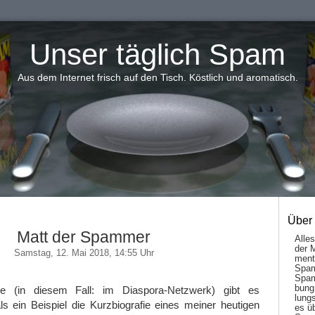
Unser täglich Spam
Aus dem Internet frisch auf den Tisch. Köstlich und aromatisch.
Über
Matt der Spammer
Alle
der 
Samstag, 12. Mai 2018, 14:55 Uhr
men­t
Spam
Spam
bung
e (in diesem Fall: im Diaspora-Netzwerk) gibt es
lungs
s ein Beispiel die Kurzbiografie eines meiner heutigen
es ü