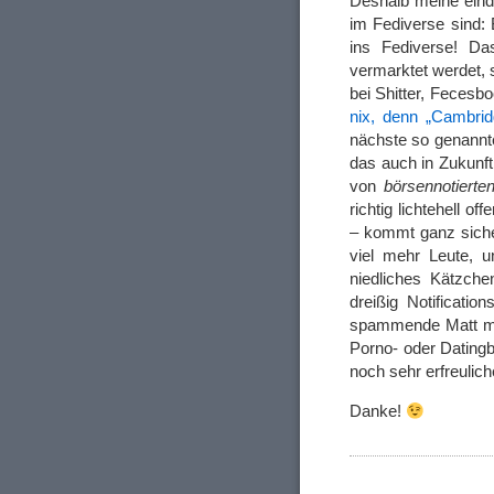
Deshalb meine eindr
im Fediverse sind: 
ins Fediverse! Da
vermarktet werdet, s
bei Shitter, Fecesb
nix, denn „Cambrid
nächste so genannte
das auch in Zukunf
von
börsennotiert
richtig lichtehell o
– kommt ganz sicher,
viel mehr Leute, u
niedliches Kätzch
dreißig Notificati
spammende Matt mi
Porno- oder Datingb
noch sehr erfreulic
Danke!