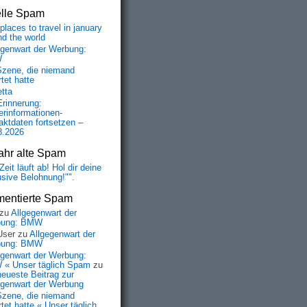
elle Spam
places to travel in january
nd the world
egenwart der Werbung:
W
Szene, die niemand
tet hatte
etta
Erinnerung:
erinformationen-
aktdaten fortsetzen –
8.2026
ahr alte Spam
Zeit läuft ab! Hol dir deine
usive Belohnung!"".
entierte Spam
zu
Allgegenwart der
bung: BMW
User
zu
Allgegenwart der
bung: BMW
egenwart der Werbung:
« Unser täglich Spam
zu
neueste Beitrag zur
egenwart der Werbung
Szene, die niemand
tet hatte « Unser täglich