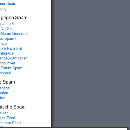
aner-Board
bung
s gegen Spam
spam e.V.
IN.EXE
 Name Generator
das Spam?
nator
ore Ransom!
hingradar
nceScambaiter
mgourmet
 Forum Spam
fonpaul
e Spam
epage
odon
lfed
nische Spam
lden
rags-Feed
entar-Feed
Press.org