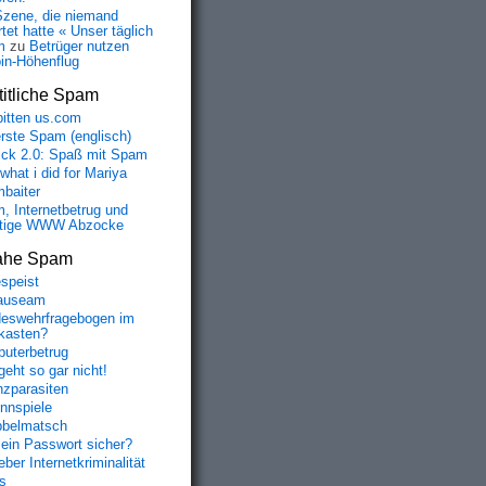
Szene, die niemand
tet hatte « Unser täglich
m
zu
Betrüger nutzen
oin-Höhenflug
itliche Spam
bitten us.com
erste Spam (englisch)
fick 2.0: Spaß mit Spam
 what i did for Mariya
baiter
, Internetbetrug und
tige WWW Abzocke
ahe Spam
speist
auseam
eswehrfragebogen im
fkasten?
uterbetrug
geht so gar nicht!
nzparasiten
nnspiele
belmatsch
mein Passwort sicher?
ber Internetkriminalität
s