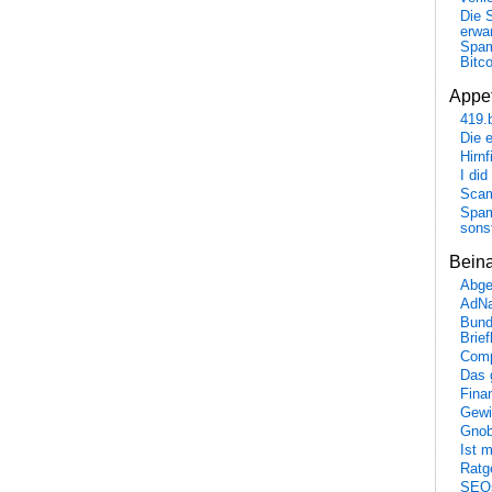
Die 
erwar
Spa
Bitc
Appet
419.
Die 
Hirn
I did
Scam
Spam
sons
Bein
Abge
AdN
Bund
Brie
Comp
Das 
Fina
Gewi
Gnob
Ist 
Ratge
SEO