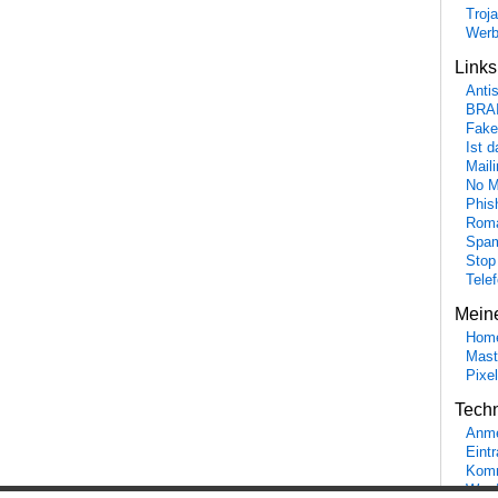
Troj
Wer
Link
Anti
BRA
Fake
Ist 
Maili
No M
Phis
Roma
Spa
Stop
Tele
Mein
Hom
Mast
Pixe
Tech
Anme
Eint
Komm
Word