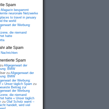
elle Spam
-Magazin bespammt
lernte neuronale Netzwerke
places to travel in january
nd the world
egenwart der Werbung:
W
Szene, die niemand
tet hatte
etta
ahr alte Spam
 Nachrichten
entierte Spam
zu
Allgegenwart der
bung: BMW
User
zu
Allgegenwart der
bung: BMW
egenwart der Werbung:
« Unser täglich Spam
zu
neueste Beitrag zur
egenwart der Werbung
Szene, die niemand
tet hatte « Unser täglich
m
zu
Olaf Scholz warnt –
icht handelt, wird viel
eren!