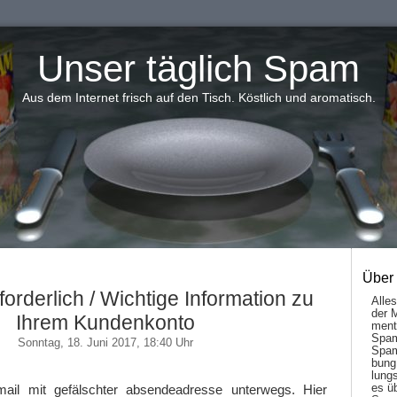
Unser täglich Spam
Aus dem Internet frisch auf den Tisch. Köstlich und aromatisch.
Über
orderlich / Wichtige Information zu
Alle
der 
Ihrem Kundenkonto
men­t
Spam
Sonntag, 18. Juni 2017, 18:40 Uhr
Spam
bung
lungs
es ü
mail mit gefälschter absendeadresse unterwegs. Hier