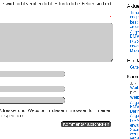
 wird nicht veröffentlicht.
Erforderliche Felder sind mit
Aktu
Time
mmentar
*
ange
best 
arou
Allg
BM
Die 
erwar
Mari
Ein J
Gute
Komm
J.R.
Wer
P.C.
Wer
Allg
BMW 
Adresse und Website in diesem Browser für meinen
Der 
r speichern.
Allg
Die 
erwar
Spa
wer n
verli