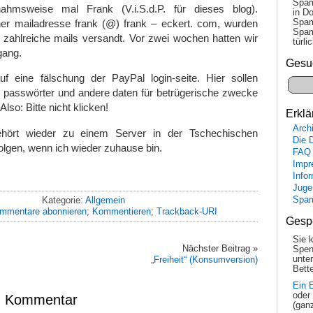
Spam
ahmsweise mal Frank (V.i.S.d.P. für dieses blog).
in Do
Spam
er mailadresse frank (@) frank – eckert. com, wurden
Spam
 zahlreiche mails versandt. Vor zwei wochen hatten wir
tür­l
gang.
Gesu
auf eine fälschung der PayPal login-seite. Hier sollen
passwörter und andere daten für betrügerische zwecke
lso: Bitte nicht klicken!
Erklä
Arch
ört wieder zu einem Server in der Tschechischen
Die 
olgen, wenn ich wieder zuhause bin.
FAQ
Impr
Info
Juge
Kategorie:
Allgemein
Spa
mmentare abonnieren
;
Kommentieren
;
Trackback-URI
Gesp
Sie 
Nächster Beitrag »
Spen
„Freiheit“ (Konsumversion)
unte
Bette
Ein 
oder
en Kommentar
(gan