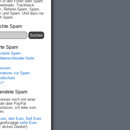
 in den Fo­ren oder Spam
wn­loads, Track­back-
, Re­fe­rer-Spam, Spam,
 und Spam. Und da­zu na­
ich Spam.
chte Spam
rte Spam
ivierte Spam
Datenschleuder-Seite
essum
rmatives zur Spam
ndschutz
m?
endete Spam
können mich mit einer
de über PayPal
rstützen, ich lebe vom
ln:
Euro
,
drei Euro
,
fünf Euro
 großzügige
zehn Euro
z dickes Danke!)