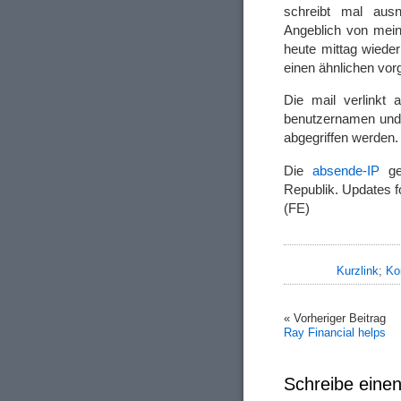
schreibt mal ausn
Angeblich von mein
heute mittag wieder
einen ähnlichen vor
Die mail verlinkt 
benutzernamen und 
abgegriffen werden. A
Die
absende-IP
geh
Republik. Updates f
(FE)
Kurzlink
;
Ko
« Vorheriger Beitrag
Ray Financial helps
Schreibe ein