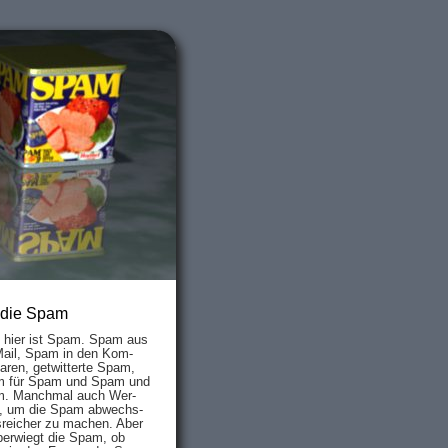
 die Spam
s hier ist Spam. Spam aus
Mail, Spam in den Kom­
aren, ge­twit­ter­te Spam,
 für Spam und Spam und
. Manch­mal auch Wer­
, um die Spam ab­wechs­
­reich­er zu mach­en. Aber
ber­wiegt die Spam, ob