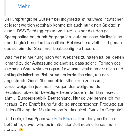
Mehr
Der ursprüngliche „Artikel“ bei Indymedia ist
natürlich
inzwischen
gelöscht worden (deshalb konnte ich auch nur einen Spiegel in
einem RSS-Feedaggregator verlinken), aber das dortige
Spamposting hat durch Aggregation, automatische Mailinglisten
und dergleichen eine beachtliche Reichweite erzielt. Und genau
das scheint der Spammer beabsichtigt zu haben…
Was meiner Meinung nach von Websites zu halten ist, bei denen
jemand zu der Auffassung gelangt ist, dass solche Formen des
asozialen Spam-Marketings auf exquisit nichtkommerziellen und
antikapitalistischen Plattformen erforderlich sind, um das
angestrebte Geschäftsmodell funktionieren zu lassen,
verschweige ich jetzt mal – wegen des weitgehenden
Rechtsschutzes für beleidigte Leberwürste in der Bummsre…
ähm… Bundesrepublik Deutschland. Nur so viel nehme ich mir
heraus: Eine Empfehlung für die so angepriesenen Produkte zur
Unterstützung der Masturbation ist das nicht. Ganz im Gegenteil.
Und nein, diese Spam war
kein
Einzelfall
auf Indymedia. Ich
befürchte, davon wird es in nächster Zeit noch etliches mehr
geben.