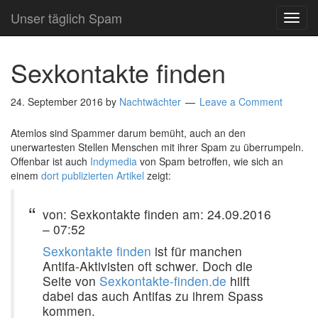
Unser täglich Spam
TOG
NAVI
Sexkontakte finden
24. September 2016
by
Nachtwächter
Leave a Comment
Atemlos sind Spammer darum bemüht, auch an den
unerwartesten Stellen Menschen mit ihrer Spam zu überrumpeln.
Offenbar ist auch
Indymedia
von Spam betroffen, wie sich an
einem
dort publizierten Artikel
zeigt:
von: Sexkontakte finden am: 24.09.2016
– 07:52
Sexkontakte finden
ist für manchen
Antifa-Aktivisten oft schwer. Doch die
Seite von
Sexkontakte-finden.de
hilft
dabei das auch Antifas zu ihrem Spass
kommen.