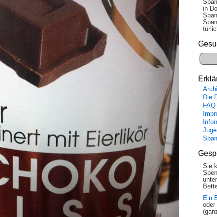
Spam
in Do
Spam
Spam
tür­l
Gesu
Erklä
Arch
Die 
FAQ
Impr
Info
Juge
Spa
Gesp
Sie 
Spen
unte
Bette
Ein 
oder
(gan