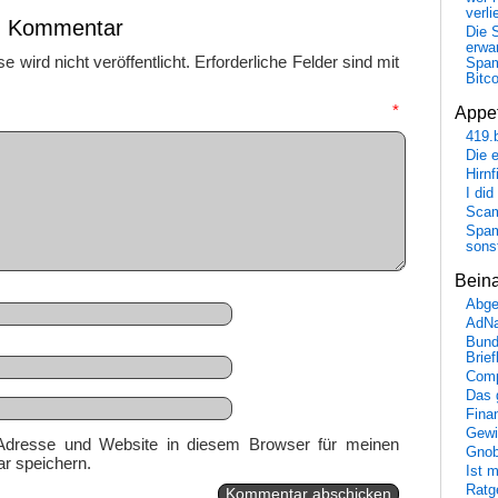
verli
en Kommentar
Die 
erwar
 wird nicht veröffentlicht.
Erforderliche Felder sind mit
Spa
Bitc
mmentar
*
Appet
419.
Die 
Hirn
I did
Scam
Spam
sons
Bein
Abge
AdN
Bund
Brie
Comp
Das 
Fina
Gewi
Adresse und Website in diesem Browser für meinen
Gnob
r speichern.
Ist 
Ratge