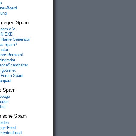
s
aner-Board
bung
s gegen Spam
spam e.V.
IN.EXE
 Name Generator
das Spam?
nator
ore Ransom!
hingradar
nceScambaiter
mgourmet
 Forum Spam
fonpaul
e Spam
epage
odon
lfed
nische Spam
lden
rags-Feed
entar-Feed