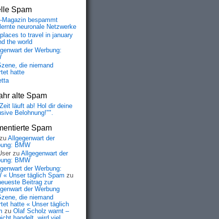
elle Spam
-Magazin bespammt
lernte neuronale Netzwerke
places to travel in january
nd the world
egenwart der Werbung:
W
Szene, die niemand
tet hatte
etta
ahr alte Spam
Zeit läuft ab! Hol dir deine
usive Belohnung!"".
entierte Spam
zu
Allgegenwart der
bung: BMW
User
zu
Allgegenwart der
bung: BMW
egenwart der Werbung:
« Unser täglich Spam
zu
neueste Beitrag zur
egenwart der Werbung
Szene, die niemand
tet hatte « Unser täglich
m
zu
Olaf Scholz warnt –
icht handelt, wird viel