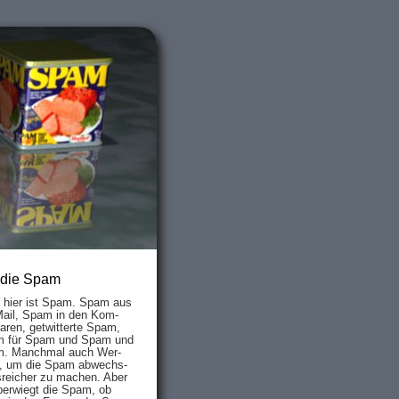
 die Spam
s hier ist Spam. Spam aus
Mail, Spam in den Kom­
aren, ge­twit­ter­te Spam,
 für Spam und Spam und
. Manch­mal auch Wer­
, um die Spam ab­wechs­
­reich­er zu mach­en. Aber
ber­wiegt die Spam, ob