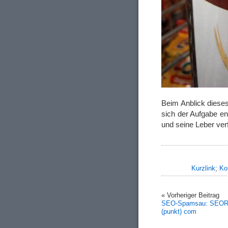
Beim Anblick dieses
sich der Aufgabe ent
und seine Leber ve
Kurzlink
;
Ko
« Vorheriger Beitrag
SEO-Spamsau: SEORa
(punkt) com