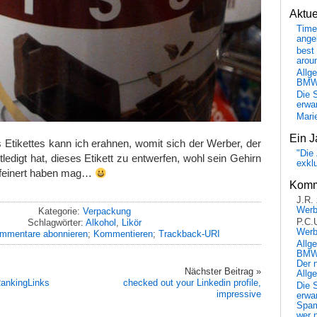
Aktu
Time
ange
best 
arou
Allg
BM
Die 
erwar
Mari
Ein J
 Etikettes kann ich erahnen, womit sich der Werber, der
"Die 
ledigt hat, dieses Etikett zu entwerfen, wohl sein Gehirn
exkl
rfeinert haben mag…
Komm
J.R.
Wer
Kategorie:
Verpackung
P.C.
Schlagwörter:
Alkohol
,
Likör
Wer
mmentare abonnieren
;
Kommentieren
;
Trackback-URI
Allg
BMW 
Der 
Nächster Beitrag »
Allg
nkingLinks
checked out your Linkedin profile,
Die 
impressive
erwar
Spa
wer n