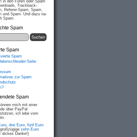
 in den Fo­ren oder Spam
wn­loads, Track­back-
, Re­fe­rer-Spam, Spam,
 und Spam. Und da­zu na­
ich Spam.
chte Spam
rte Spam
ivierte Spam
Datenschleuder-Seite
essum
rmatives zur Spam
ndschutz
m?
endete Spam
können mich mit einer
de über PayPal
rstützen, ich lebe vom
ln:
Euro
,
drei Euro
,
fünf Euro
 großzügige
zehn Euro
z dickes Danke!)