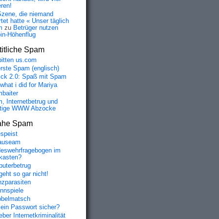
eren!
Szene, die niemand
tet hatte « Unser täglich
m
zu
Betrüger nutzen
oin-Höhenflug
itliche Spam
bitten us.com
erste Spam (englisch)
fick 2.0: Spaß mit Spam
 what i did for Mariya
baiter
, Internetbetrug und
tige WWW Abzocke
ahe Spam
speist
auseam
eswehrfragebogen im
fkasten?
uterbetrug
geht so gar nicht!
nzparasiten
nnspiele
belmatsch
mein Passwort sicher?
ber Internetkriminalität