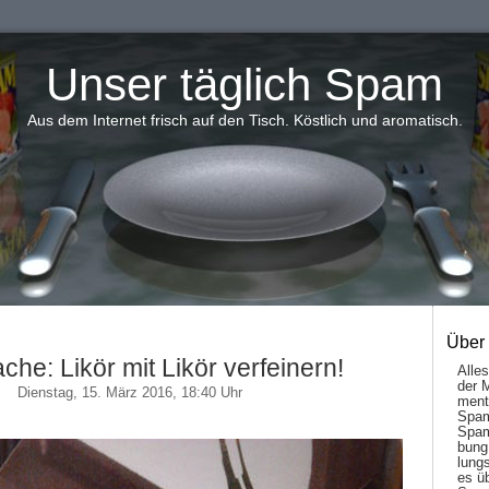
Unser täglich Spam
Aus dem Internet frisch auf den Tisch. Köstlich und aromatisch.
Über
ache: Likör mit Likör verfeinern!
Alle
der 
Dienstag, 15. März 2016, 18:40 Uhr
men­t
Spam
Spam
bung
lungs
es ü