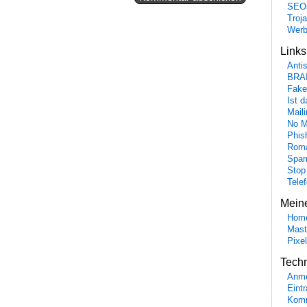
SEO
Troj
Wer
Link
Anti
BRA
Fake
Ist 
Maili
No M
Phis
Roma
Spa
Stop
Tele
Mein
Hom
Mast
Pixe
Tech
Anme
Eint
Komm