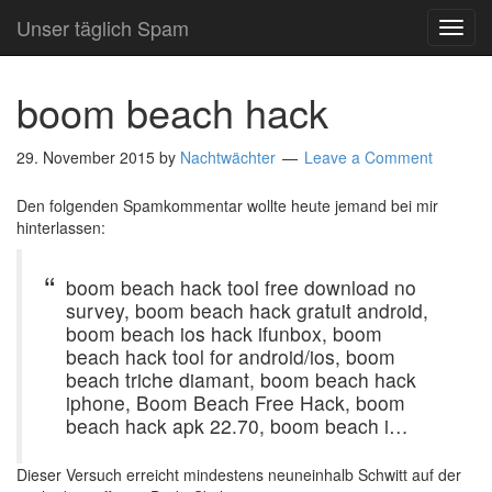
Unser täglich Spam
TOG
NAVI
boom beach hack
29. November 2015
by
Nachtwächter
Leave a Comment
Den folgenden Spamkommentar wollte heute jemand bei mir
hinterlassen:
boom beach hack tool free download no
survey, boom beach hack gratuit android,
boom beach ios hack ifunbox, boom
beach hack tool for android/ios, boom
beach triche diamant, boom beach hack
iphone, Boom Beach Free Hack, boom
beach hack apk 22.70, boom beach i…
Dieser Versuch erreicht mindestens neuneinhalb Schwitt auf der