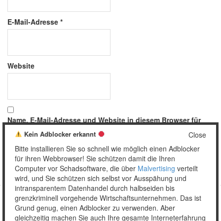
E-Mail-Adresse
*
Website
Name, E-Mail-Adresse und Website in diesem Browser für
meinen nächsten Kommentar speichern.
Kein Adblocker erkannt
Close
Bitte installieren Sie so schnell wie möglich einen Adblocker
für ihren Webbrowser! Sie schützen damit die Ihren
Computer vor Schadsoftware, die über
Malvertising
verteilt
wird, und Sie schützen sich selbst vor Ausspähung und
intransparentem Datenhandel durch halbseiden bis
grenzkriminell vorgehende Wirtschaftsunternehmen. Das ist
Grund genug, einen Adblocker zu verwenden. Aber
Copyright © 2026 Unser täglich Spam.
gleichzeitig machen Sie auch Ihre gesamte Interneterfahrung
Mobile
WordPress Theme by themehall.com