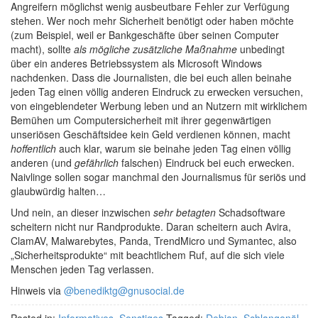
Angreifern möglichst wenig ausbeutbare Fehler zur Verfügung
stehen. Wer noch mehr Sicherheit benötigt oder haben möchte
(zum Beispiel, weil er Bankgeschäfte über seinen Computer
macht), sollte
als mögliche zusätzliche Maßnahme
unbedingt
über ein anderes Betriebssystem als Microsoft Windows
nachdenken. Dass die Journalisten, die bei euch allen beinahe
jeden Tag einen völlig anderen Eindruck zu erwecken versuchen,
von eingeblendeter Werbung leben und an Nutzern mit wirklichem
Bemühen um Computersicherheit mit ihrer gegenwärtigen
unseriösen Geschäftsidee kein Geld verdienen können, macht
hoffentlich
auch klar, warum sie beinahe jeden Tag einen völlig
anderen (und
gefährlich
falschen) Eindruck bei euch erwecken.
Naivlinge sollen sogar manchmal den Journalismus für seriös und
glaubwürdig halten…
Und nein, an dieser inzwischen
sehr betagten
Schadsoftware
scheitern nicht nur Randprodukte. Daran scheitern auch Avira,
ClamAV, Malwarebytes, Panda, TrendMicro und Symantec, also
„Sicherheitsprodukte“ mit beachtlichem Ruf, auf die sich viele
Menschen jeden Tag verlassen.
Hinweis via
@benediktg@gnusocial.de