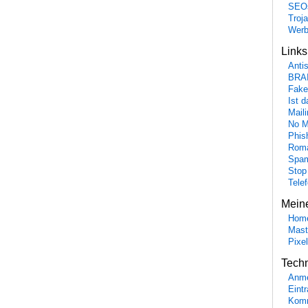
SEO
Troj
Wer
Link
Anti
BRA
Fake
Ist 
Maili
No M
Phis
Roma
Spa
Stop
Tele
Mein
Hom
Mast
Pixe
Tech
Anme
Eint
Komm