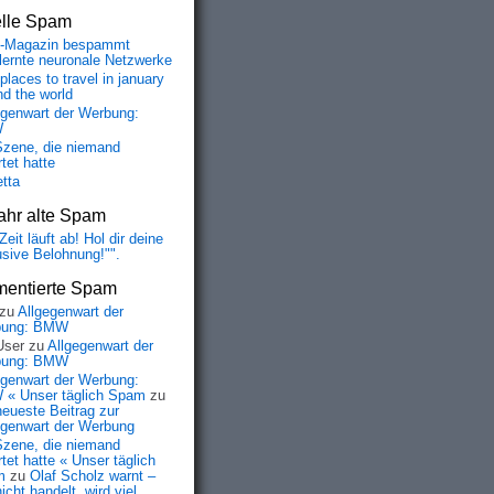
elle Spam
-Magazin bespammt
lernte neuronale Netzwerke
places to travel in january
nd the world
egenwart der Werbung:
W
Szene, die niemand
tet hatte
etta
ahr alte Spam
Zeit läuft ab! Hol dir deine
usive Belohnung!"".
entierte Spam
zu
Allgegenwart der
bung: BMW
User
zu
Allgegenwart der
bung: BMW
egenwart der Werbung:
« Unser täglich Spam
zu
neueste Beitrag zur
egenwart der Werbung
Szene, die niemand
tet hatte « Unser täglich
m
zu
Olaf Scholz warnt –
icht handelt, wird viel