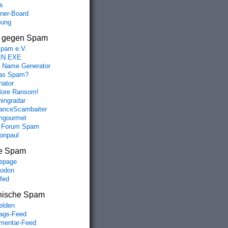
s
aner-Board
bung
s gegen Spam
spam e.V.
IN.EXE
 Name Generator
das Spam?
nator
ore Ransom!
hingradar
nceScambaiter
mgourmet
 Forum Spam
fonpaul
e Spam
epage
odon
lfed
nische Spam
lden
rags-Feed
entar-Feed