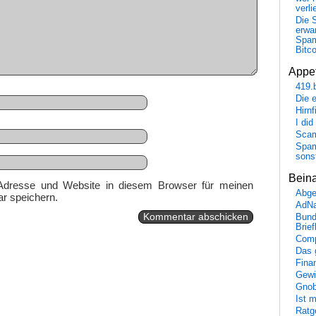
verli
Die 
erwar
Spa
Bitc
Appet
419.
Die 
Hirn
I did
Scam
Spam
sons
Bein
Adresse und Website in diesem Browser für meinen
Abge
r speichern.
AdN
Bund
Brie
Comp
Das 
Fina
Gewi
Gnob
Ist 
Ratge