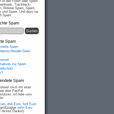
 in den Fo­ren oder Spam
wn­loads, Track­back-
, Re­fe­rer-Spam, Spam,
 und Spam. Und da­zu na­
ich Spam.
chte Spam
rte Spam
ivierte Spam
Datenschleuder-Seite
essum
rmatives zur Spam
ndschutz
m?
endete Spam
können mich mit einer
de über PayPal
rstützen, ich lebe vom
ln:
Euro
,
drei Euro
,
fünf Euro
 großzügige
zehn Euro
z dickes Danke!)