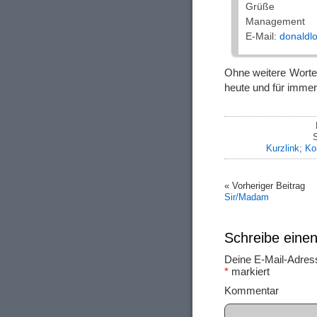
Grüße
Management
E-Mail:
donaldlo
Ohne weitere Worte
heute und für imme
S
Kurzlink
;
Ko
« Vorheriger Beitrag
Sir/Madam
Schreibe ein
Deine E-Mail-Adresse
*
markiert
Ko