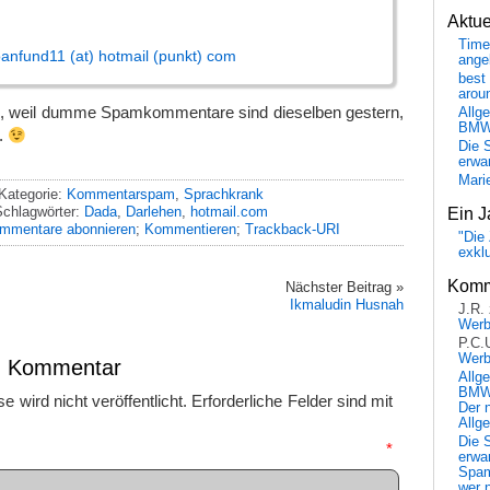
Aktu
Time
anfund11 (at) hotmail (punkt) com
ange
best 
arou
, weil dumme Spamkommentare sind dieselben gestern,
Allg
BM
r.
Die 
erwar
Mari
Kategorie:
Kommentarspam
,
Sprachkrank
chlagwörter:
Dada
,
Darlehen
,
hotmail.com
Ein J
mmentare abonnieren
;
Kommentieren
;
Trackback-URI
"Die 
exkl
Komm
Nächster Beitrag »
Ikmaludin Husnah
J.R.
Wer
P.C.
Wer
en Kommentar
Allg
BMW 
 wird nicht veröffentlicht.
Erforderliche Felder sind mit
Der 
Allg
Die 
mmentar
*
erwar
Spa
wer n