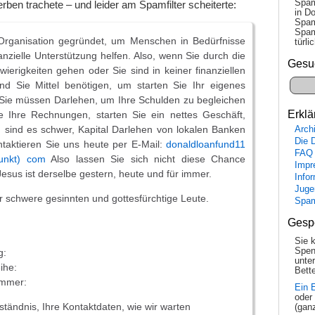
Spam
rben trachete – und leider am Spamfilter scheiterte:
in Do
Spam
Spam
 Organisation gegründet, um Menschen in Bedürfnisse
tür­l
inanzielle Unterstützung helfen. Also, wenn Sie durch die
Gesu
hwierigkeiten gehen oder Sie sind in keiner finanziellen
nd Sie Mittel benötigen, um starten Sie Ihr eigenes
 Sie müssen Darlehen, um Ihre Schulden zu begleichen
Erklä
e Ihre Rechnungen, starten Sie ein nettes Geschäft,
, sind es schwer, Kapital Darlehen von lokalen Banken
Arch
Die 
ntaktieren Sie uns heute per E-Mail:
donaldloanfund11
FAQ
punkt) com
Also lassen Sie sich nicht diese Chance
Impr
Jesus ist derselbe gestern, heute und für immer.
Info
Juge
für schwere gesinnten und gottesfürchtige Leute.
Spa
Gesp
Sie 
Spen
g:
unte
ihe:
Bette
ummer:
Ein 
oder
ständnis, Ihre Kontaktdaten, wie wir warten
(gan