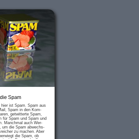
 die Spam
s hier ist Spam. Spam aus
Mail, Spam in den Kom­
aren, ge­twit­ter­te Spam,
 für Spam und Spam und
. Manch­mal auch Wer­
, um die Spam ab­wechs­
­reich­er zu mach­en. Aber
ber­wiegt die Spam, ob