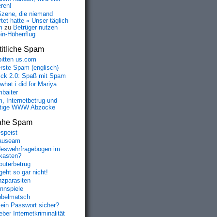
eren!
Szene, die niemand
tet hatte « Unser täglich
m
zu
Betrüger nutzen
oin-Höhenflug
itliche Spam
bitten us.com
erste Spam (englisch)
fick 2.0: Spaß mit Spam
 what i did for Mariya
baiter
, Internetbetrug und
tige WWW Abzocke
ahe Spam
speist
auseam
eswehrfragebogen im
fkasten?
uterbetrug
geht so gar nicht!
nzparasiten
nnspiele
belmatsch
mein Passwort sicher?
ber Internetkriminalität