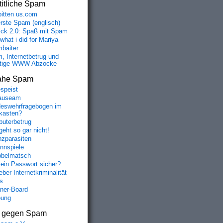
itliche Spam
bitten us.com
erste Spam (englisch)
fick 2.0: Spaß mit Spam
 what i did for Mariya
baiter
, Internetbetrug und
tige WWW Abzocke
ahe Spam
speist
auseam
eswehrfragebogen im
fkasten?
uterbetrug
geht so gar nicht!
nzparasiten
nnspiele
belmatsch
mein Passwort sicher?
ber Internetkriminalität
s
aner-Board
bung
s gegen Spam