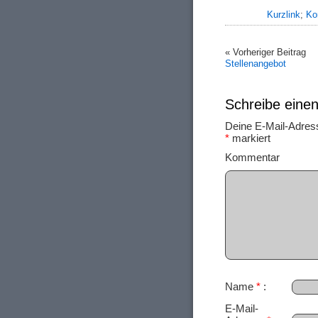
Kurzlink
;
Ko
« Vorheriger Beitrag
Stellenangebot
Schreibe ein
Deine E-Mail-Adresse
*
markiert
Ko
Name
*
E-Mail-