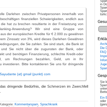
Spam
in Do
Spam
Spam
lle Darlehen zwischen Privatpersonen innerhalb von
tür­l
eschäftigen finanziellen Schwierigkeiten, endlich aus
Gesu
die hat zu brechen resultierte in der Freisetzung von
 Banking-Anwendung? Wir sind eine Gruppe von
aus der europäischen Kredite für € 2.000 zu gewähren
Erklä
inem Zinssatz von 3%, wird dieses Darlehen Gewähren
edingungen, die Sie zahlen. Sie sind stark, die Bank ist
Arch
Die 
t, und Sie nicht über die zugunsten der Bank, oder
FAQ
jekt und benötigen Finanzierung, schlechte Kredit-oder
Impr
d, um Rechnungen bezahlen, Geld, um in Ihr
Info
investieren. Bitte kontaktieren Sie uns für dringende
Juge
Spa
5ayudante (at) gmail (punkt) com
Gesp
Sie 
Spen
s das dringende Bedürfnis, die Schmerzen im Zwerchfell
unte
.
Bette
Ein 
oder
Kategorie:
Kommentarspam
,
Sprachkrank
(gan