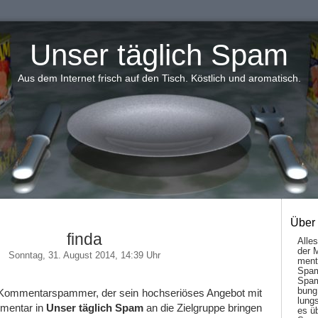
Unser täglich Spam
Aus dem Internet frisch auf den Tisch. Köstlich und aromatisch.
Über
finda
Alle
der 
Sonntag, 31. August 2014, 14:39 Uhr
men­t
Spam
Spam
bung
 Kommentarspammer, der sein hochseriöses Angebot mit
lungs
mentar in
Unser täglich Spam
an die Zielgruppe bringen
es ü