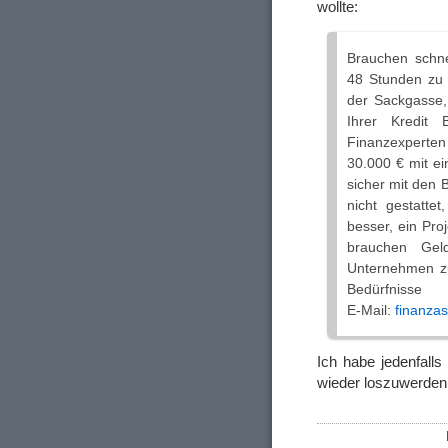
wollte:
Brauchen schne
48 Stunden zu b
der Sackgasse, 
Ihrer Kredit
Finanzexperten 
30.000 € mit e
sicher mit den B
nicht gestatte
besser, ein Pro
brauchen Gel
Unternehmen zu 
Bedürfnisse
E-Mail:
finanzas
Ich habe jedenfall
wieder loszuwerden