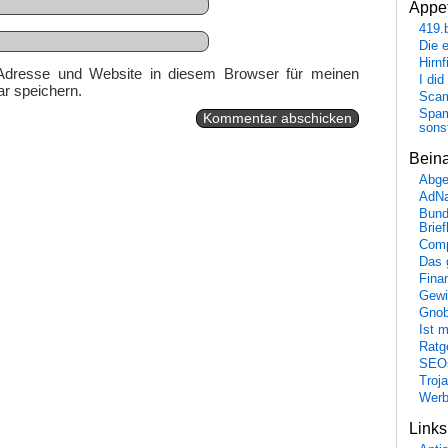
Appet
419.
Die 
Hirn
Adresse und Website in diesem Browser für meinen
I did
r speichern.
Scam
Spam
sons
Bein
Abge
AdN
Bund
Brie
Comp
Das 
Fina
Gewi
Gnob
Ist 
Ratge
SEO
Troj
Wer
Link