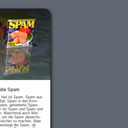
 die Spam
s hier ist Spam. Spam aus
Mail, Spam in den Kom­
aren, ge­twit­ter­te Spam,
 für Spam und Spam und
. Manch­mal auch Wer­
, um die Spam ab­wechs­
­reich­er zu mach­en. Aber
ber­wiegt die Spam, ob