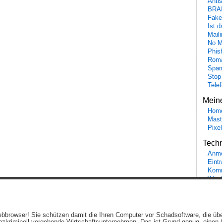
Anti
BRA
Fake
Ist 
Maili
No M
Phis
Roma
Spa
Stop
Tele
Mein
Hom
Mast
Pixe
Tech
Anme
Eint
Komm
Word
Ein genussvolles Blog von
Elias Schwerdtfeger
(
Lizenz
,
Datenschutzerklärun
 Webbrowser! Sie schützen damit die Ihren Computer vor Schadsoftware, die üb
Beiträge (RSS)
und
Kommentare (RSS)
.