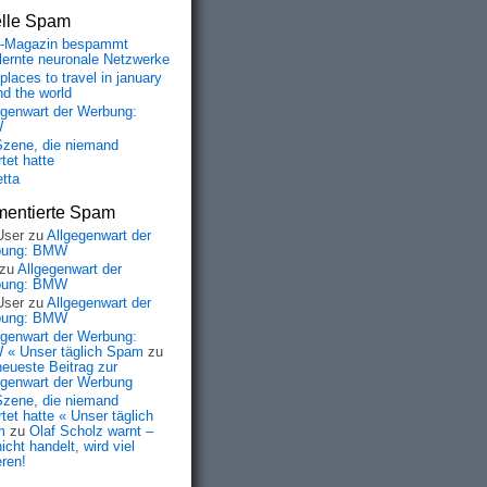
elle Spam
-Magazin bespammt
lernte neuronale Netzwerke
places to travel in january
nd the world
egenwart der Werbung:
W
Szene, die niemand
tet hatte
etta
entierte Spam
User
zu
Allgegenwart der
bung: BMW
zu
Allgegenwart der
bung: BMW
User
zu
Allgegenwart der
bung: BMW
egenwart der Werbung:
« Unser täglich Spam
zu
neueste Beitrag zur
egenwart der Werbung
Szene, die niemand
tet hatte « Unser täglich
m
zu
Olaf Scholz warnt –
icht handelt, wird viel
eren!