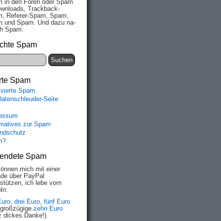
 in den Fo­ren oder Spam
wn­loads, Track­back-
, Re­fe­rer-Spam, Spam,
 und Spam. Und da­zu na­
ich Spam.
chte Spam
rte Spam
ivierte Spam
Datenschleuder-Seite
essum
rmatives zur Spam
ndschutz
m?
endete Spam
können mich mit einer
de über PayPal
rstützen, ich lebe vom
ln:
Euro
,
drei Euro
,
fünf Euro
 großzügige
zehn Euro
z dickes Danke!)