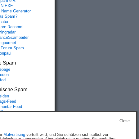
spam e.V.
IN.EXE
 Name Generator
das Spam?
nator
ore Ransom!
hingradar
nceScambaiter
mgourmet
 Forum Spam
fonpaul
e Spam
epage
odon
lfed
nische Spam
lden
rags-Feed
entar-Feed
Press.org
Close
g
)
er
Malvertising
verteilt wird, und Sie schützen sich selbst vor