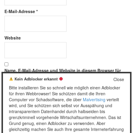
E-Mail-Adresse
*
Website
Name, E-Mail-Adresse und Website in diesem Browser für
meinen nächsten Kommentar speichern.
Kein Adblocker erkannt
Close
Bitte installieren Sie so schnell wie möglich einen Adblocker
für ihren Webbrowser! Sie schützen damit die Ihren
Computer vor Schadsoftware, die über
Malvertising
verteilt
wird, und Sie schützen sich selbst vor Ausspähung und
intransparentem Datenhandel durch halbseiden bis
grenzkriminell vorgehende Wirtschaftsunternehmen. Das ist
Grund genug, einen Adblocker zu verwenden. Aber
Copyright © 2026 Unser täglich Spam.
gleichzeitig machen Sie auch Ihre gesamte Interneterfahrung
Mobile
WordPress Theme by themehall.com