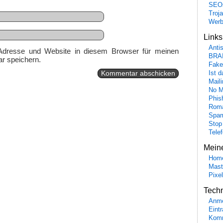
SEO
Troj
Wer
Link
Anti
Adresse und Website in diesem Browser für meinen
BRA
r speichern.
Fake
Ist 
Maili
No M
Phis
Roma
Spa
Stop
Tele
Mein
Hom
Mast
Pixe
Tech
Anme
Eint
Komm