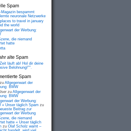
elle Spam
-Magazin bespammt
lernte neuronale Netzwerke
places to travel in january
nd the world
egenwart der Werbung:
W
Szene, die niemand
tet hatte
etta
ahr alte Spam
Zeit läuft ab! Hol dir deine
usive Belohnung!"".
entierte Spam
zu
Allgegenwart der
bung: BMW
User
zu
Allgegenwart der
bung: BMW
egenwart der Werbung:
« Unser täglich Spam
zu
neueste Beitrag zur
egenwart der Werbung
Szene, die niemand
tet hatte « Unser täglich
m
zu
Olaf Scholz warnt –
icht handelt, wird viel