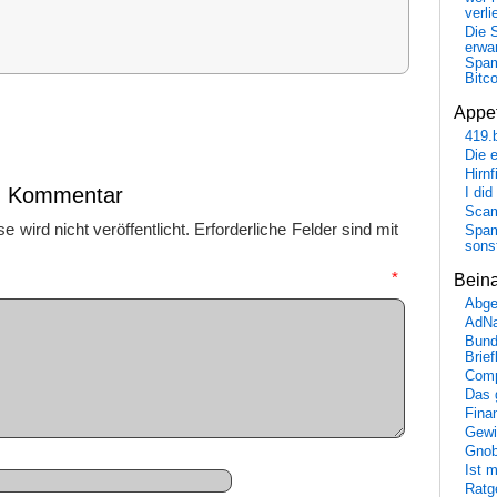
verli
Die 
erwar
Spa
Bitc
Appet
419.
Die 
Hirn
en Kommentar
I did
Scam
 wird nicht veröffentlicht.
Erforderliche Felder sind mit
Spam
sons
mmentar
*
Bein
Abge
AdN
Bund
Brie
Comp
Das 
Fina
Gewi
Gnob
Ist 
Ratge