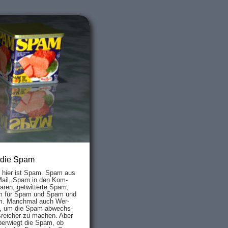
 die Spam
s hier ist Spam. Spam aus
Mail, Spam in den Kom­
aren, ge­twit­ter­te Spam,
 für Spam und Spam und
. Manch­mal auch Wer­
, um die Spam ab­wechs­
­reich­er zu mach­en. Aber
ber­wiegt die Spam, ob