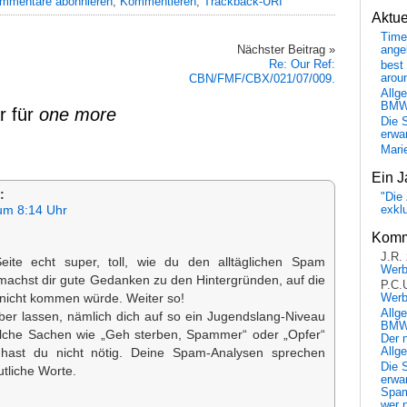
mmentare abonnieren
;
Kommentieren
;
Trackback-URI
Aktu
Time
Nächster Beitrag »
ange
Re: Our Ref:
best 
arou
CBN/FMF/CBX/021/07/009.
Allg
BM
r für
one more
Die 
erwar
Mari
Ein J
:
"Die 
exkl
um 8:14 Uhr
Komm
J.R.
eite echt super, toll, wie du den alltäglichen Spam
Wer
machst dir gute Gedanken zu den Hintergründen, auf die
P.C.
Wer
 nicht kommen würde. Weiter so!
Allg
aber lassen, nämlich dich auf so ein Jugendslang-Niveau
BMW 
lche Sachen wie „Geh sterben, Spammer“ oder „Opfer“
Der 
Allg
 hast du nicht nötig. Deine Spam-Analysen sprechen
Die 
tliche Worte.
erwar
Spa
wer n