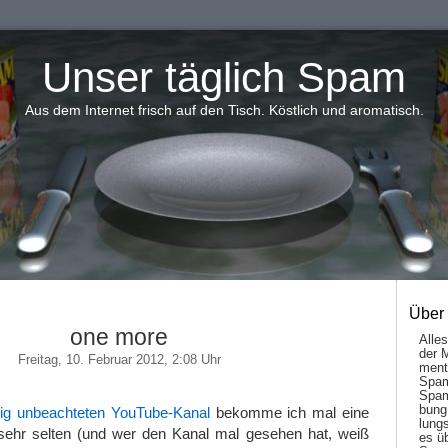
Unser täglich Spam
Aus dem Internet frisch auf den Tisch. Köstlich und aromatisch.
Über
one more
Alle
der 
Freitag, 10. Februar 2012, 2:08 Uhr
men­t
Spam
Spam
bung
lig unbeachteten YouTube-Kanal
bekomme ich mal eine
lungs
 sehr selten (und wer den Kanal mal gesehen hat, weiß
es ü