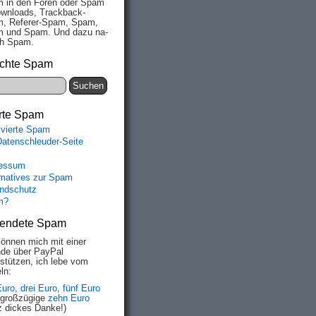
 in den Fo­ren oder Spam
wn­loads, Track­back-
, Re­fe­rer-Spam, Spam,
 und Spam. Und da­zu na­
ich Spam.
chte Spam
rte Spam
ivierte Spam
Datenschleuder-Seite
essum
rmatives zur Spam
ndschutz
m?
endete Spam
können mich mit einer
de über PayPal
rstützen, ich lebe vom
ln:
Euro
,
drei Euro
,
fünf Euro
 großzügige
zehn Euro
z dickes Danke!)