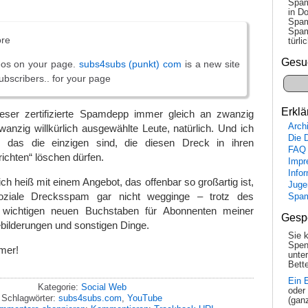
Spam
in Do
Spam
Spam
re
tür­l
Gesu
deos on your page.
subs4subs (punkt) com
is a new site
$ubscribers.. for your page
Erklä
eser zertifizierte Spamdepp immer gleich an zwanzig
Arch
wanzig willkürlich ausgewählte Leute, natürlich. Und ich
Die 
s das die einzigen sind, die diesen Dreck in ihren
FAQ
ichten“ löschen dürfen.
Impr
Info
h heiß mit einem Angebot, das offenbar so großartig ist,
Juge
ziale Drecksspam gar nicht wegginge – trotz des
Spa
s wichtigen neuen Buchstaben für Abonnenten meiner
Gesp
bilderungen und sonstigen Dinge.
Sie 
Spen
mer!
unte
Bette
Ein 
Kategorie:
Social Web
oder
Schlagwörter:
subs4subs.com
,
YouTube
(gan