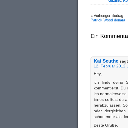
Kurzlink
;
Ko
« Vorheriger Beitrag
Patrick Wood donara
Ein Kommenta
Kai Seuthe
sagt
12. Februar 2012 
Hey,
ich finde deine S
kommentierst. Du 
ich normalerweise
Eines solltest du 
herabzulassen. So
oder dergleichen
schon mehr als deu
Beste Grüße,