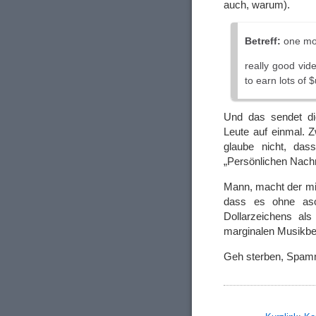
auch, warum).
Betreff:
one mo
really good vi
to earn lots of 
Und das sendet di
Leute auf einmal. Z
glaube nicht, das
„Persönlichen Nachr
Mann, macht der mic
dass es ohne aso
Dollarzeichens al
marginalen Musikbe
Geh sterben, Spam