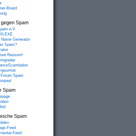
s
aner-Board
bung
s gegen Spam
spam e.V.
IN.EXE
 Name Generator
das Spam?
nator
ore Ransom!
hingradar
nceScambaiter
mgourmet
 Forum Spam
fonpaul
e Spam
epage
odon
lfed
nische Spam
lden
rags-Feed
entar-Feed