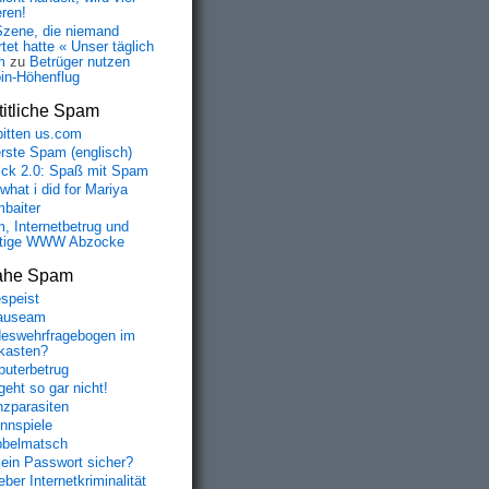
eren!
Szene, die niemand
tet hatte « Unser täglich
m
zu
Betrüger nutzen
oin-Höhenflug
itliche Spam
bitten us.com
erste Spam (englisch)
fick 2.0: Spaß mit Spam
 what i did for Mariya
baiter
, Internetbetrug und
tige WWW Abzocke
ahe Spam
speist
auseam
eswehrfragebogen im
fkasten?
uterbetrug
geht so gar nicht!
nzparasiten
nnspiele
belmatsch
mein Passwort sicher?
ber Internetkriminalität