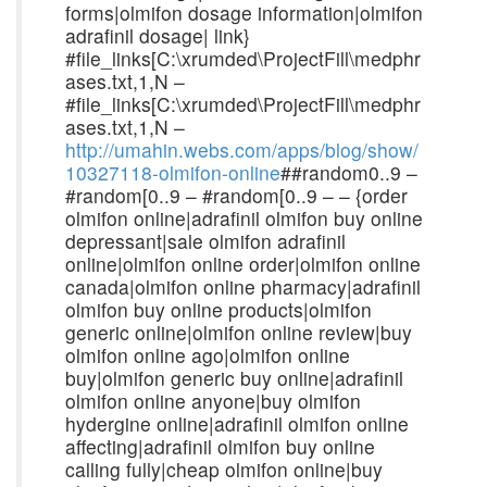
forms|olmifon dosage information|olmifon
adrafinil dosage| link}
#file_links[C:\xrumded\ProjectFill\medphr
ases.txt,1,N –
#file_links[C:\xrumded\ProjectFill\medphr
ases.txt,1,N –
http://umahin.webs.com/apps/blog/show/
10327118-olmifon-online
##random0..9 –
#random[0..9 – #random[0..9 – – {order
olmifon online|adrafinil olmifon buy online
depressant|sale olmifon adrafinil
online|olmifon online order|olmifon online
canada|olmifon online pharmacy|adrafinil
olmifon buy online products|olmifon
generic online|olmifon online review|buy
olmifon online ago|olmifon online
buy|olmifon generic buy online|adrafinil
olmifon online anyone|buy olmifon
hydergine online|adrafinil olmifon online
affecting|adrafinil olmifon buy online
calling fully|cheap olmifon online|buy