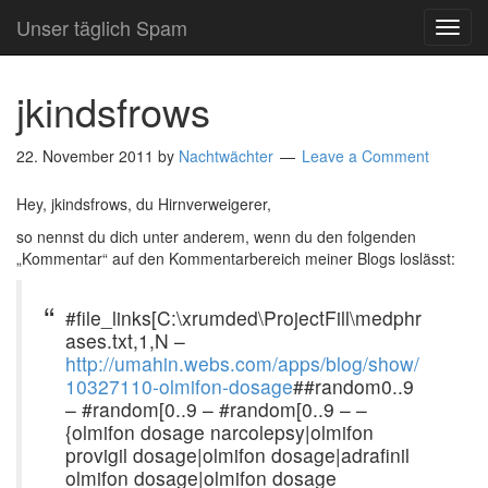
Unser täglich Spam
TOG
NAVI
jkindsfrows
22. November 2011
by
Nachtwächter
Leave a Comment
Hey, jkindsfrows, du Hirnverweigerer,
so nennst du dich unter anderem, wenn du den folgenden
„Kommentar“ auf den Kommentarbereich meiner Blogs loslässt:
#file_links[C:\xrumded\ProjectFill\medphr
ases.txt,1,N –
http://umahin.webs.com/apps/blog/show/
10327110-olmifon-dosage
##random0..9
– #random[0..9 – #random[0..9 – –
{olmifon dosage narcolepsy|olmifon
provigil dosage|olmifon dosage|adrafinil
olmifon dosage|olmifon dosage