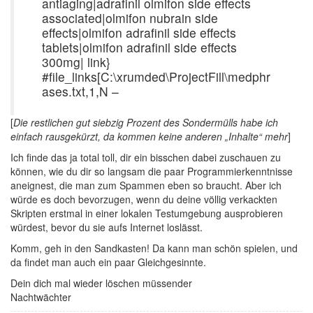
antiaging|adrafinil olmifon side effects
associated|olmifon nubrain side
effects|olmifon adrafinil side effects
tablets|olmifon adrafinil side effects
300mg| link}
#file_links[C:\xrumded\ProjectFill\medphr
ases.txt,1,N –
[
Die restlichen gut siebzig Prozent des Sondermülls habe ich
einfach rausgekürzt, da kommen keine anderen „Inhalte“ mehr
]
Ich finde das ja total toll, dir ein bisschen dabei zuschauen zu
können, wie du dir so langsam die paar Programmierkenntnisse
aneignest, die man zum Spammen eben so braucht. Aber ich
würde es doch bevorzugen, wenn du deine völlig verkackten
Skripten erstmal in einer lokalen Testumgebung ausprobieren
würdest, bevor du sie aufs Internet loslässt.
Komm, geh in den Sandkasten! Da kann man schön spielen, und
da findet man auch ein paar Gleichgesinnte.
Dein dich mal wieder löschen müssender
Nachtwächter