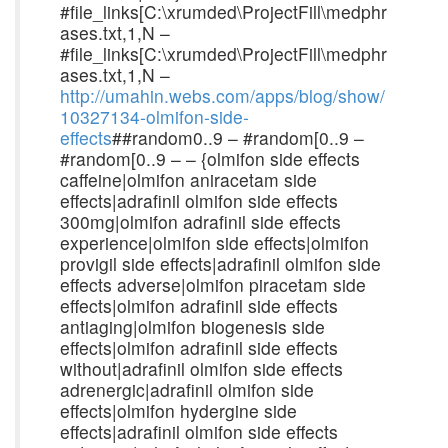
#file_links[C:\xrumded\ProjectFill\medphr
ases.txt,1,N –
#file_links[C:\xrumded\ProjectFill\medphr
ases.txt,1,N –
http://umahin.webs.com/apps/blog/show/
10327134-olmifon-side-
effects
##random0..9 – #random[0..9 –
#random[0..9 – – {olmifon side effects
caffeine|olmifon aniracetam side
effects|adrafinil olmifon side effects
300mg|olmifon adrafinil side effects
experience|olmifon side effects|olmifon
provigil side effects|adrafinil olmifon side
effects adverse|olmifon piracetam side
effects|olmifon adrafinil side effects
antiaging|olmifon biogenesis side
effects|olmifon adrafinil side effects
without|adrafinil olmifon side effects
adrenergic|adrafinil olmifon side
effects|olmifon hydergine side
effects|adrafinil olmifon side effects