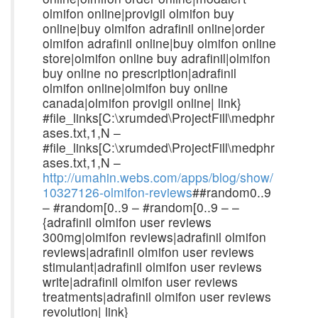
olmifon online|provigil olmifon buy
online|buy olmifon adrafinil online|order
olmifon adrafinil online|buy olmifon online
store|olmifon online buy adrafinil|olmifon
buy online no prescription|adrafinil
olmifon online|olmifon buy online
canada|olmifon provigil online| link}
#file_links[C:\xrumded\ProjectFill\medphr
ases.txt,1,N –
#file_links[C:\xrumded\ProjectFill\medphr
ases.txt,1,N –
http://umahin.webs.com/apps/blog/show/
10327126-olmifon-reviews
##random0..9
– #random[0..9 – #random[0..9 – –
{adrafinil olmifon user reviews
300mg|olmifon reviews|adrafinil olmifon
reviews|adrafinil olmifon user reviews
stimulant|adrafinil olmifon user reviews
write|adrafinil olmifon user reviews
treatments|adrafinil olmifon user reviews
revolution| link}