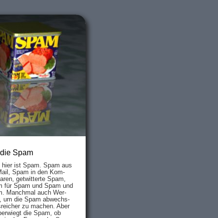
 die Spam
s hier ist Spam. Spam aus
Mail, Spam in den Kom­
aren, ge­twit­ter­te Spam,
 für Spam und Spam und
. Manch­mal auch Wer­
, um die Spam ab­wechs­
­reich­er zu mach­en. Aber
ber­wiegt die Spam, ob