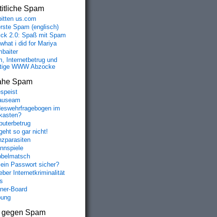
itliche Spam
bitten us.com
erste Spam (englisch)
fick 2.0: Spaß mit Spam
 what i did for Mariya
baiter
, Internetbetrug und
tige WWW Abzocke
ahe Spam
speist
auseam
eswehrfragebogen im
fkasten?
uterbetrug
geht so gar nicht!
nzparasiten
nnspiele
belmatsch
mein Passwort sicher?
ber Internetkriminalität
s
aner-Board
bung
s gegen Spam