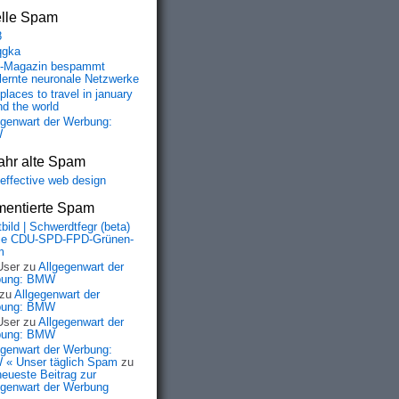
elle Spam
8
qgka
-Magazin bespammt
lernte neuronale Netzwerke
places to travel in january
nd the world
egenwart der Werbung:
W
ahr alte Spam
-effective web design
entierte Spam
bild | Schwerdtfegr (beta)
ie CDU-SPD-FPD-Grünen-
m
User
zu
Allgegenwart der
bung: BMW
zu
Allgegenwart der
bung: BMW
User
zu
Allgegenwart der
bung: BMW
egenwart der Werbung:
« Unser täglich Spam
zu
neueste Beitrag zur
egenwart der Werbung