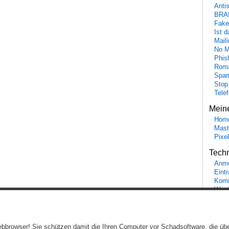
Anti
BRA
Fake
Ist 
Maili
No M
Phis
Roma
Spa
Stop
Tele
Mein
Hom
Mast
Pixe
Tech
Anme
Eint
Komm
Word
Ein genussvolles Blog von
Elias Schwerdtfeger
(
Lizenz
,
Datenschutzerklärun
 Webbrowser! Sie schützen damit die Ihren Computer vor Schadsoftware, die üb
Beiträge (RSS)
und
Kommentare (RSS)
.