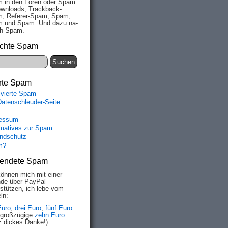
 in den Fo­ren oder Spam
wn­loads, Track­back-
, Re­fe­rer-Spam, Spam,
 und Spam. Und da­zu na­
ich Spam.
chte Spam
rte Spam
ivierte Spam
Datenschleuder-Seite
essum
rmatives zur Spam
ndschutz
m?
endete Spam
können mich mit einer
de über PayPal
rstützen, ich lebe vom
ln:
Euro
,
drei Euro
,
fünf Euro
 großzügige
zehn Euro
z dickes Danke!)