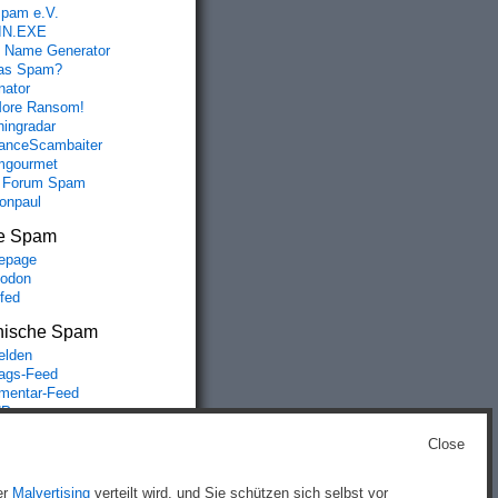
spam e.V.
IN.EXE
 Name Generator
das Spam?
nator
ore Ransom!
hingradar
nceScambaiter
mgourmet
 Forum Spam
fonpaul
e Spam
epage
odon
lfed
nische Spam
lden
rags-Feed
entar-Feed
Press.org
Close
g
)
er
Malvertising
verteilt wird, und Sie schützen sich selbst vor