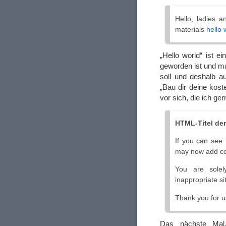
Hello, ladies 
materials
hello 
„Hello world“ ist e
geworden ist und ma
soll und deshalb au
„Bau dir deine kost
vor sich, die ich ge
HTML-Titel der
If you can see 
may now add con
You are solel
inappropriate si
Thank you for u
Das nächste Mal