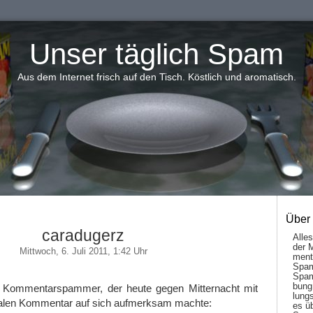
Unser täglich Spam
Aus dem Internet frisch auf den Tisch. Köstlich und aromatisch.
Über
caradugerz
Alle
der 
Mittwoch, 6. Juli 2011, 1:42 Uhr
men­t
Spam
Spam
bung
r Kommentarspammer, der heute gegen Mitternacht mit
lungs
alen Kommentar auf sich aufmerksam machte:
es ü