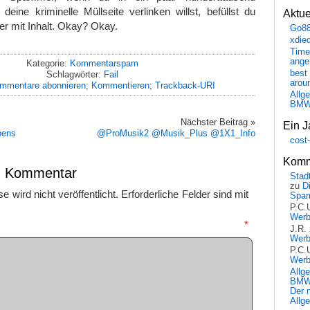
ine kriminelle Müllseite verlinken willst, befüllst du
Aktu
er mit Inhalt. Okay? Okay.
Go8
xdie
Time
ange
Kategorie:
Kommentarspam
best 
Schlagwörter:
Fail
arou
mmentare abonnieren
;
Kommentieren
;
Trackback-URI
Allg
BM
Nächster Beitrag »
Ein J
bens
@ProMusik2 @Musik_Plus @1X1_Info
cost
Komm
en Kommentar
Stadt
zu
D
 wird nicht veröffentlicht.
Erforderliche Felder sind mit
Spa
P.C.
Wer
mmentar
*
J.R.
Wer
P.C.
Wer
Allg
BMW 
Der 
Allg