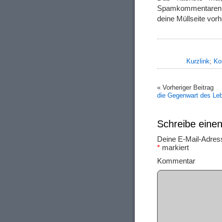
Spamkommentaren de
deine Müllseite vorh
Kurzlink
;
Ko
« Vorheriger Beitrag
die Gegenwart des Le
Schreibe ein
Deine E-Mail-Adresse
*
markiert
Ko