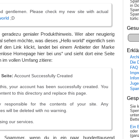
Spam
in Do
Spam
and gentlemen. Please check my new site with actual
Spam
world
;D
tür­l
Gesu
in geradezu genialer Produkthinweis. Wer aber neugierig
l sehen möchte, was dieses „Hello world“ eigentlich sein
f den Link klickt, landet bei einem Anbieter der Marke
Erklä
enlose Homepage hier bei uns“ und sieht dort eine Seite
Arch
rn im vollen Umfang zitiere:
Die 
FAQ
Impr
 Seite:
Account Successfully Created
Info
Juge
this, your account has been successfully created. You
Spa
tent to this directory and replace this page.
Gesp
y responsible for the contents of your site. Any
Sie 
tes will be deleted with no warning.
Spen
unte
Bette
sing our services.
Ein 
oder
(gan
, Spammer, wenn du in ein paar hunderttausend