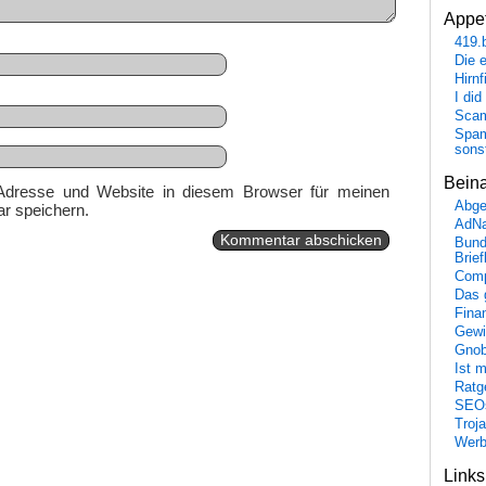
Appet
419.
Die 
Hirn
I did
Scam
Spam
sons
Bein
Adresse und Website in diesem Browser für meinen
Abge
r speichern.
AdN
Bund
Brie
Comp
Das 
Fina
Gewi
Gnob
Ist 
Ratge
SEO
Troj
Wer
Link