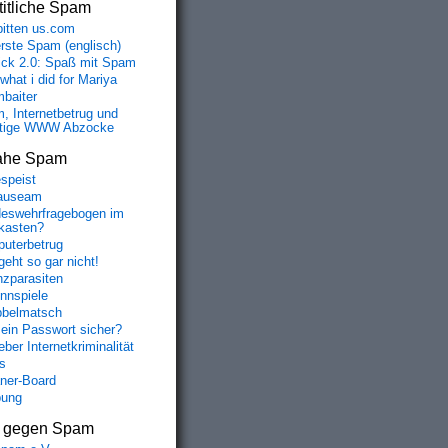
itliche Spam
bitten us.com
erste Spam (englisch)
fick 2.0: Spaß mit Spam
 what i did for Mariya
baiter
, Internetbetrug und
tige WWW Abzocke
ahe Spam
speist
auseam
eswehrfragebogen im
fkasten?
uterbetrug
geht so gar nicht!
nzparasiten
nnspiele
belmatsch
mein Passwort sicher?
ber Internetkriminalität
s
aner-Board
bung
s gegen Spam