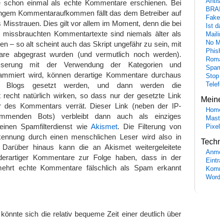
Anti
e schon einmal als echte Kommentare erschienen. Bei
BRA
ingem Kommentaraufkommen fällt das dem Betreiber auf
Fake
 Misstrauen. Dies gilt vor allem im Moment, denn die bei
Ist 
issbrauchten Kommentartexte sind niemals älter als
Maili
No M
 – so alt scheint auch das Skript ungefähr zu sein, mit
Phis
e abgegrast wurden (und vermutlich noch werden).
Roma
serung mit der Verwendung der Kategorien und
Spa
rammiert wird, können derartige Kommentare durchaus
Stop
Tele
n Blogs gesetzt werden, und dann werden die
 recht natürlich wirken, so dass nur der gesetzte Link
Mein
 des Kommentars verrät. Dieser Link (neben der IP-
Hom
mmenden Bots) verbleibt dann auch als einziges
Mast
inen Spamfilterdienst wie
Akismet
. Die Filterung von
Pixe
ennung durch einen menschlichen Leser wird also in
Tech
 Darüber hinaus kann die an Akismet weitergeleitete
Anme
erartiger Kommentare zur Folge haben, dass in der
Eint
mehrt echte Kommentare fälschlich als Spam erkannt
Komm
Word
 könnte sich die relativ bequeme Zeit einer deutlich über