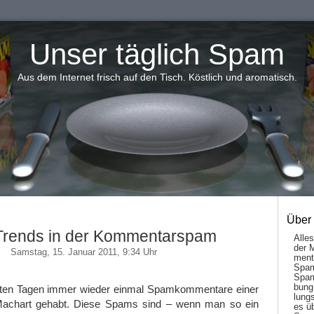
Unser täglich Spam
Aus dem Internet frisch auf den Tisch. Köstlich und aromatisch.
Über
Trends in der Kommentarspam
Alle
der 
Samstag, 15. Januar 2011, 9:34 Uhr
men­t
Spam
Spam
bung
tzten Tagen immer wieder einmal Spamkommentare einer
lungs
achart gehabt. Diese Spams sind – wenn man so ein
es ü