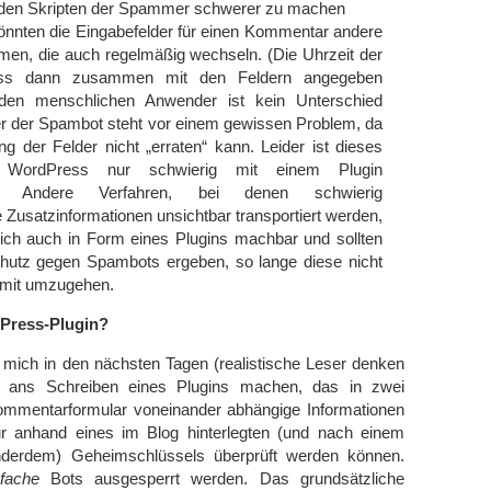
 den Skripten der Spammer schwerer zu machen
önnten die Eingabefelder für einen Kommentar andere
n, die auch regelmäßig wechseln. (Die Uhrzeit der
uss dann zusammen mit den Feldern angegeben
den menschlichen Anwender ist kein Unterschied
ber der Spambot steht vor einem gewissen Problem, da
g der Felder nicht „erraten“ kann. Leider ist dieses
n WordPress nur schwierig mit einem Plugin
en. Andere Verfahren, bei denen schwierig
 Zusatzinformationen unsichtbar transportiert werden,
lich auch in Form eines Plugins machbar und sollten
hutz gegen Spambots ergeben, so lange diese nicht
amit umzugehen.
dPress-Plugin?
 mich in den nächsten Tagen (realistische Leser denken
 ans Schreiben eines Plugins machen, das in zwei
ommentarformular voneinander abhängige Informationen
 nur anhand eines im Blog hinterlegten (und nach einem
änderdem) Geheimschlüssels überprüft werden können.
nfache
Bots ausgesperrt werden. Das grundsätzliche