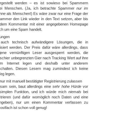
rgestellt werden – es ist sowieso bei Spammern
 bei Menschen. (Ja, ich betrachte Spammer
nur im
inne
als Menschen!) Es wäre zwar nur eine Frage der
Spammer den Link wieder in den Text setzen, aber bis
 jedem Kommentar mit einer angegebenen Homepage
ich um eine Spam handelt.
sungen
 auch technisch aufwändigere Lösungen, die in
isiert werden. Der Preis dafür wäre allerdings, dass
jene vernünftigen Leser ausgesperrt werden, die
schier unbegrenzten Gier nach Tracking Wert auf ihre
 im Internet legen und deshalb unter anderem
schalten. Diesen Lesern mag zumindest ich keine
eg legen.
ur mit manuell bestätigter Registrierung zulassen
sam sein, baut allerdings eine
sehr hohe Hürde
vor
 simplen Funktion, und ich würde mich
niemals
bei
strieren (und dafür womöglich noch Daten und eine
angeben), nur um einen Kommentar verfassen zu
stfach ist schon voll genug!