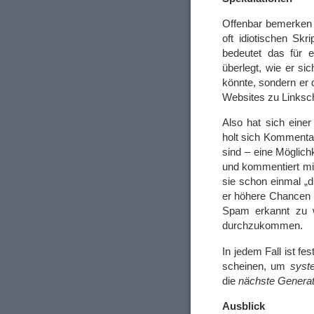
Offenbar bemerken
oft idiotischen Sk
bedeutet das für 
überlegt, wie er si
könnte, sondern er 
Websites zu Linksc
Also hat sich eine
holt sich Kommenta
sind – eine Möglichk
und kommentiert mit
sie schon einmal „
er höhere Chancen h
Spam erkannt zu w
durchzukommen.
In jedem Fall ist f
scheinen, um
syst
die
nächste Genera
Ausblick