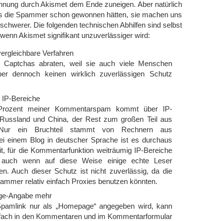
ung durch Akismet dem Ende zuneigen. Aber natürlich
ass die Spammer schon gewonnen hätten, sie machen uns
 schwerer. Die folgenden technischen Abhilfen sind selbst
wenn Akismet signifikant unzuverlässiger wird:
ergleichbare Verfahren
 Captchas abraten, weil sie auch viele Menschen
ber dennoch keinen wirklich zuverlässigen Schutz
 IP-Bereiche
Prozent meiner Kommentarspam kommt über IP-
Russland und China, der Rest zum großen Teil aus
 Nur ein Bruchteil stammt von Rechnern aus
i einem Blog in deutscher Sprache ist es durchaus
it, für die Kommentarfunktion weiträumig IP-Bereiche
 auch wenn auf diese Weise einige echte Leser
en. Auch dieser Schutz ist nicht zuverlässig, da die
pammer relativ einfach Proxies benutzen könnten.
ge-Angabe mehr
Spamlink nur als „Homepage“ angegeben wird, kann
nfach in den Kommentaren und im Kommentarformular