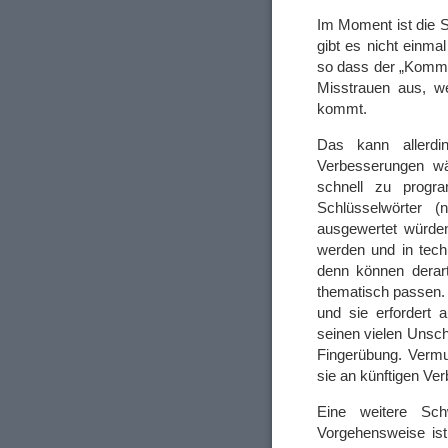
Im Moment ist die 
gibt es nicht einma
so dass der „Kommen
Misstrauen aus, w
kommt.
Das kann allerdi
Verbesserungen wä
schnell zu progr
Schlüsselwörter (
ausgewertet würden
werden und in tech
denn können derart
thematisch passen. 
und sie erfordert 
seinen vielen Unsch
Fingerübung. Verm
sie an künftigen Ve
Eine weitere Sch
Vorgehensweise ist