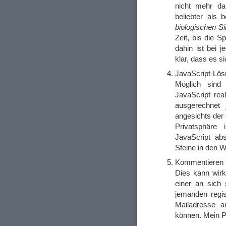
nicht mehr da
beliebter als
biologischen S
Zeit, bis die 
dahin ist bei
klar, dass es s
JavaScript-Lö
Möglich sind
JavaScript real
ausgerechnet 
angesichts der 
Privatsphäre
JavaScript ab
Steine in den W
Kommentieren n
Dies kann wirk
einer an sich
jemanden regi
Mailadresse 
können. Mein Po