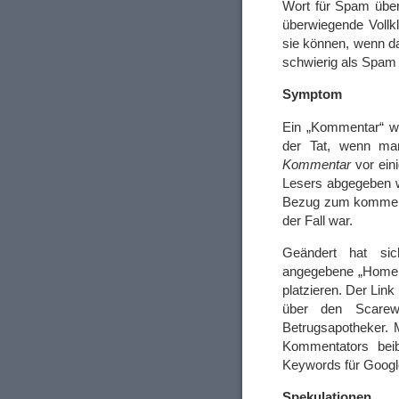
Wort für Spam über
überwiegende Vollk
sie können, wenn d
schwierig als Spam 
Symptom
Ein „Kommentar“ w
der Tat, wenn ma
Kommentar
vor ein
Lesers abgegeben w
Bezug zum kommenti
der Fall war.
Geändert hat sic
angegebene „Homep
platzieren. Der Lin
über den Scarewa
Betrugsapotheker.
Kommentators bei
Keywords für Googl
Spekulationen