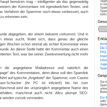
Spam
haupt benutzen mag – intelligenter als das gegenwärtig
in Do
leistern der Kommentare mit irgendwelchen Texten, und
Spam
Spam
as Verfahren der Spammer noch etwas verbessert, auch
tür­l
zu erkennen sein.
Gesu
urde abgegeben, der einem bekannt vorkommt. Und in
Erklä
n etwas sucht, findet sich, dass
genau der gleiche
igen Wochen schon einmal als echter Kommentar eines
Arch
Die 
urde. An dieser Stelle hatte der Kommentar auch einen
FAQ
erten Text, was bei seiner Zweitverwertung nicht mehr
Impr
Info
Juge
h die angegebene Mailadresse und natürlich die
Spa
age“ des Kommentators, denn diese soll den Spamlink
Gesp
k führt auf typische „Angebote“ der Spammer, vom Casino
Sie 
re-Schocker (ihr PC ist infiziert!) bis hin zum
Spen
 Manchmal wird der ursprünglich angegebene Name des
unte
Bette
behalten, manchmal auch nicht. Allzu plumpe SEO-
e werden zurzeit vermieden.
Ein 
oder
(gan