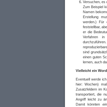
Versuchen, es
Zum Beispiel k
Namen bekomme
Erstellung m
werden.) Für 
feststellbar, a
er die Bedeutun
Verfahren i
durchzuführ
reproduzierbare
sind grundsätz
einen guten Sc
lernen, auch d
Vielleicht ein Wor
Eventuell werde ich
hier: Wochen) mal
Zusatzfeldern im K
transportiert, die
Angriff leicht zu 
Damit könnten
ei