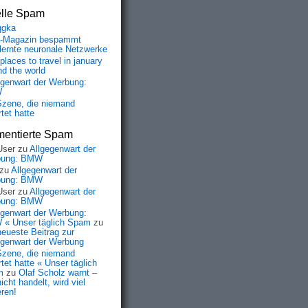
elle Spam
qgka
-Magazin bespammt
lernte neuronale Netzwerke
places to travel in january
nd the world
egenwart der Werbung:
W
Szene, die niemand
tet hatte
entierte Spam
User
zu
Allgegenwart der
bung: BMW
zu
Allgegenwart der
bung: BMW
User
zu
Allgegenwart der
bung: BMW
egenwart der Werbung:
« Unser täglich Spam
zu
neueste Beitrag zur
egenwart der Werbung
Szene, die niemand
tet hatte « Unser täglich
m
zu
Olaf Scholz warnt –
icht handelt, wird viel
eren!