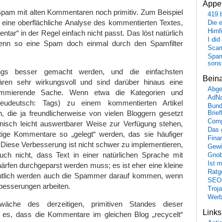
Appet
Spam mit alten Kommentaren noch primitiv. Zum Beispiel
419.
l eine oberflächliche Analyse des kommentierten Textes,
Die 
Hirn
tar“ in der Regel einfach nicht passt. Das löst natürlich
I did
enn so eine Spam doch einmal durch den Spamfilter
Scam
Spam
sons
ngs besser gemacht werden, und die einfachsten
Bein
ren sehr wirkungsvoll und sind darüber hinaus eine
Abge
ammierende Sache. Wenn etwa die Kategorien und
AdN
neudeutsch: Tags) zu einem kommentierten Artikel
Bund
, die ja freundlicherweise von vielen Bloggern gesetzt
Brie
Comp
nisch leicht auswertbarer Weise zur Verfügung stehen,
Das 
ige Kommentare so „gelegt“ werden, das sie häufiger
Fina
Diese Verbesserung ist nicht schwer zu implementieren,
Gewi
auch nicht, dass Text in einer natürlichen Sprache mit
Gnob
Ist 
ärfen durchgeparst werden muss; es ist eher eine kleine
Ratge
utlich werden auch die Spammer darauf kommen, wenn
SEO
rbesserungen arbeiten.
Troj
Wer
wäche des derzeitigen, primitiven Standes dieser
Link
 es, dass die Kommentare im gleichen Blog „recycelt“