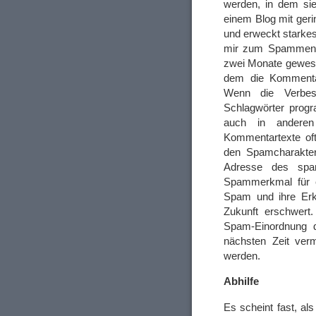
werden, in dem si
einem Blog mit ger
und erweckt starkes
mir zum Spammen m
zwei Monate gewesen
dem die Kommentar
Wenn die Verbes
Schlagwörter prog
auch in andere
Kommentartexte oft
den Spamcharakter
Adresse des spa
Spammerkmal für e
Spam und ihre Erk
Zukunft erschwert.
Spam-Einordnung d
nächsten Zeit ver
werden.
Abhilfe
Es scheint fast, als