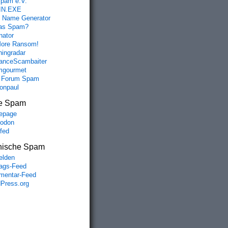
spam e.V.
IN.EXE
 Name Generator
das Spam?
nator
ore Ransom!
hingradar
nceScambaiter
mgourmet
 Forum Spam
fonpaul
e Spam
epage
odon
lfed
nische Spam
lden
rags-Feed
entar-Feed
Press.org