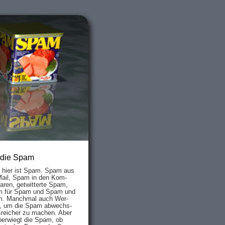
 die Spam
s hier ist Spam. Spam aus
Mail, Spam in den Kom­
aren, ge­twit­ter­te Spam,
 für Spam und Spam und
. Manch­mal auch Wer­
, um die Spam ab­wechs­
­reich­er zu mach­en. Aber
ber­wiegt die Spam, ob