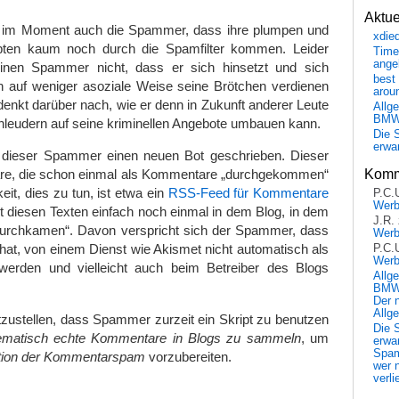
Aktu
 im Moment auch die Spammer, dass ihre plumpen und
xdie
ripten kaum noch durch die Spamfilter kommen. Leider
Time
ange
einen Spammer nicht, dass er sich hinsetzt und sich
best 
ch auf weniger asoziale Weise seine Brötchen verdienen
arou
denkt darüber nach, wie er denn in Zukunft anderer Leute
Allg
BM
hleudern auf seine kriminellen Angebote umbauen kann.
Die 
erwar
r dieser Spammer einen neuen Bot geschrieben. Dieser
Komm
re, die schon einmal als Kommentare „durchgekommen“
eit, dies zu tun, ist etwa ein
RSS-Feed für Kommentare
P.C.
Wer
 diesen Texten einfach noch einmal in dem Blog, in dem
J.R.
durchkamen“. Davon verspricht sich der Spammer, dass
Wer
at, von einem Dienst wie Akismet nicht automatisch als
P.C.
Wer
erden und vielleicht auch beim Betreiber des Blogs
Allg
BMW 
Der 
Allg
estzustellen, dass Spammer zurzeit ein Skript zu benutzen
Die 
ematisch echte Kommentare in Blogs zu sammeln
, um
erwar
Spa
tion der Kommentarspam
vorzubereiten.
wer n
verli