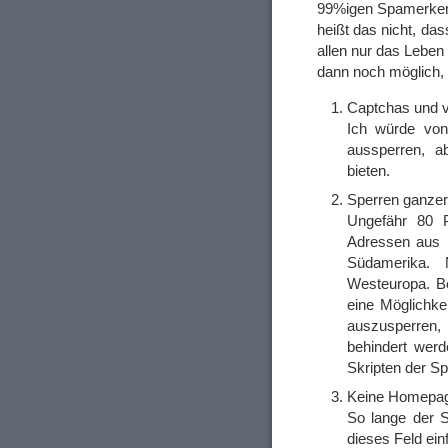
99%igen Spamerkenn
heißt das nicht, d
allen nur das Leben
dann noch möglich, 
Captchas und v
Ich würde von
aussperren, a
bieten.
Sperren ganzer
Ungefähr 80 
Adressen aus 
Südamerika.
Westeuropa. Be
eine Möglichke
auszusperren,
behindert werd
Skripten der S
Keine Homepa
So lange der 
dieses Feld ei