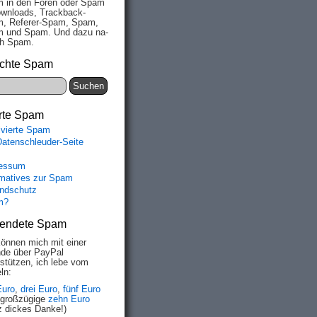
 in den Fo­ren oder Spam
wn­loads, Track­back-
, Re­fe­rer-Spam, Spam,
 und Spam. Und da­zu na­
ich Spam.
chte Spam
rte Spam
ivierte Spam
Datenschleuder-Seite
essum
rmatives zur Spam
ndschutz
m?
endete Spam
können mich mit einer
de über PayPal
rstützen, ich lebe vom
ln:
Euro
,
drei Euro
,
fünf Euro
 großzügige
zehn Euro
z dickes Danke!)