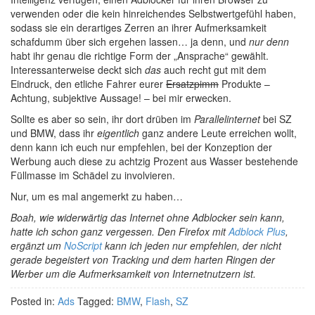
verwenden oder die kein hinreichendes Selbstwertgefühl haben,
sodass sie ein derartiges Zerren an ihrer Aufmerksamkeit
schafdumm über sich ergehen lassen… ja denn, und
nur denn
habt ihr genau die richtige Form der „Ansprache“ gewählt.
Interessanterweise deckt sich
das
auch recht gut mit dem
Eindruck, den etliche Fahrer eurer
Ersatzpimm
Produkte –
Achtung, subjektive Aussage! – bei mir erwecken.
Sollte es aber so sein, ihr dort drüben im
Parallelinternet
bei SZ
und BMW, dass ihr
eigentlich
ganz andere Leute erreichen wollt,
denn kann ich euch nur empfehlen, bei der Konzeption der
Werbung auch diese zu achtzig Prozent aus Wasser bestehende
Füllmasse im Schädel zu involvieren.
Nur, um es mal angemerkt zu haben…
Boah, wie widerwärtig das Internet ohne Adblocker sein kann,
hatte ich schon ganz vergessen. Den Firefox mit
Adblock Plus
,
ergänzt um
NoScript
kann ich jeden nur empfehlen, der nicht
gerade begeistert von Tracking und dem harten Ringen der
Werber um die Aufmerksamkeit von Internetnutzern ist.
Posted in:
Ads
Tagged:
BMW
,
Flash
,
SZ