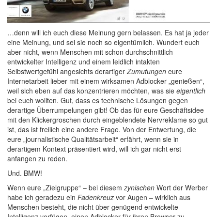
…denn will ich euch diese Meinung gern belassen. Es hat ja jeder
eine Meinung, und sei sie noch so eigentümlich. Wundert euch
aber nicht, wenn Menschen mit schon durchschnittlich
entwickelter Intelligenz und einem leidlich intakten
Selbstwertgefühl angesichts derartiger
Zumutungen
eure
Internetarbeit lieber mit einem wirksamen Adblocker „genießen“,
weil sich eben auf das konzentrieren möchten, was sie
eigentlich
bei euch wollten. Gut, dass es technische Lösungen gegen
derartige Überrumpelungen gibt! Ob das für eure Geschäftsidee
mit den Klickergroschen durch eingeblendete Nervreklame so gut
ist, das ist freilich eine andere Frage. Von der Entwertung, die
eure „journalistische Qualitätsarbeit“ erfährt, wenn sie in
derartigem Kontext präsentiert wird, will ich gar nicht erst
anfangen zu reden.
Und. BMW!
Wenn eure „Zielgruppe“ – bei diesem
zynischen
Wort der Werber
habe ich geradezu ein
Fadenkreuz
vor Augen – wirklich aus
Menschen besteht, die nicht über genügend entwickelte
Intelligenz verfügen, einen Adblocker für ihren Browser zu