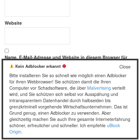
Website
Name, E-Mail-Adresse und Website in diesem Browser für
meinen nächsten Kommentar speichern.
Kein Adblocker erkannt
Close
Bitte installieren Sie so schnell wie möglich einen Adblocker
für ihren Webbrowser! Sie schützen damit die Ihren
Computer vor Schadsoftware, die über
Malvertising
verteilt
wird, und Sie schützen sich selbst vor Ausspähung und
intransparentem Datenhandel durch halbseiden bis
grenzkriminell vorgehende Wirtschaftsunternehmen. Das ist
Grund genug, einen Adblocker zu verwenden. Aber
Copyright © 2026 Unser täglich Spam.
gleichzeitig machen Sie auch Ihre gesamte Interneterfahrung
Mobile
WordPress Theme by themehall.com
schöner, erfreulicher und schneller. Ich empfehle
uBlock
Origin
.