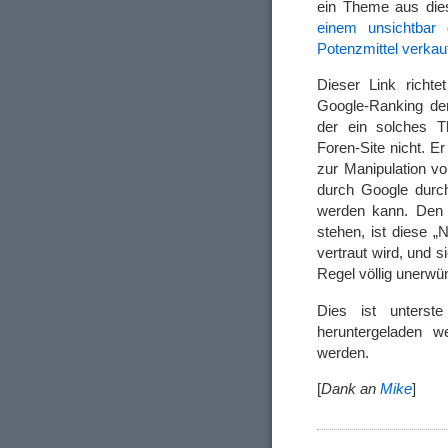
ein Theme aus die
einem unsichtbar 
Potenzmittel verkauf
Dieser Link richte
Google-Ranking der
der ein solches T
Foren-Site nicht. E
zur Manipulation v
durch Google durch
werden kann. Den 
stehen, ist diese „
vertraut wird, und s
Regel völlig unerwü
Dies ist unterst
heruntergeladen w
werden.
[
Dank an
Mike
]