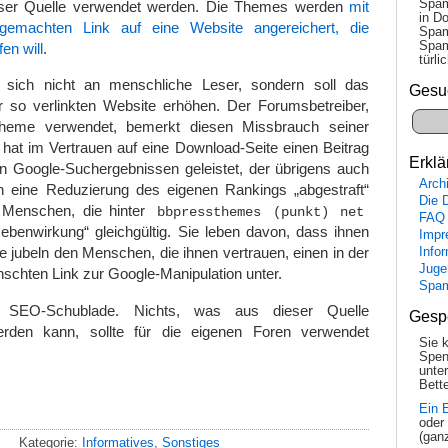
Spam
ser Quelle verwendet werden. Die Themes werden
mit
in Do
gemachten Link auf eine Website angereichert, die
Spam
Spam
en will
.
tür­l
t sich nicht an menschliche Leser, sondern soll das
Gesu
 so verlinkten Website erhöhen. Der Forumsbetreiber,
heme verwendet, bemerkt diesen Missbrauch seiner
r hat im Vertrauen auf eine Download-Seite einen Beitrag
Erklä
on Google-Suchergebnissen geleistet, der übrigens auch
Arch
 eine Reduzierung des eigenen Rankings „abgestraft“
Die 
Menschen, die hinter
bbpressthemes (punkt) net
FAQ
Nebenwirkung“ gleichgültig. Sie leben davon, dass ihnen
Impr
ie jubeln den Menschen, die ihnen vertrauen, einen in der
Info
Juge
nschten Link zur Google-Manipulation unter.
Spa
e SEO-Schublade. Nichts, was aus dieser Quelle
Gesp
erden kann, sollte für die eigenen Foren verwendet
Sie 
Spen
unte
Bette
Ein 
oder
(gan
Kategorie:
Informatives
,
Sonstiges