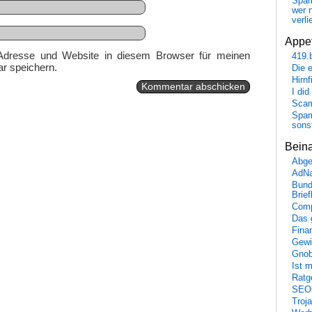
Spa
wer n
verli
Appet
Adresse und Website in diesem Browser für meinen
419.
r speichern.
Die 
Hirn
I did
Scam
Spam
sons
Bein
Abge
AdN
Bund
Brie
Comp
Das 
Fina
Gewi
Gnob
Ist 
Ratge
SEO
Troj