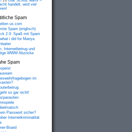
m
zu
Olaf Scholz warnt –
icht handelt, wird viel
eren!
itliche Spam
bitten us.com
erste Spam (englisch)
fick 2.0: Spaß mit Spam
 what i did for Mariya
baiter
, Internetbetrug und
tige WWW Abzocke
ahe Spam
speist
auseam
eswehrfragebogen im
fkasten?
uterbetrug
geht so gar nicht!
nzparasiten
nnspiele
belmatsch
mein Passwort sicher?
ber Internetkriminalität
s
aner-Board