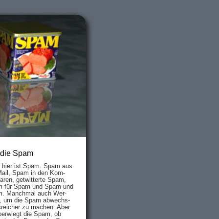
 die Spam
s hier ist Spam. Spam aus
Mail, Spam in den Kom­
aren, ge­twit­ter­te Spam,
 für Spam und Spam und
. Manch­mal auch Wer­
, um die Spam ab­wechs­
­reich­er zu mach­en. Aber
ber­wiegt die Spam, ob