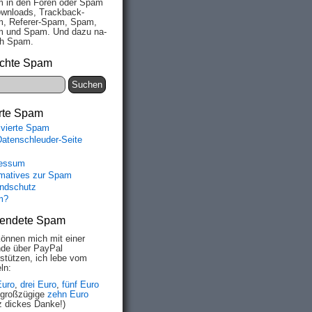
 in den Fo­ren oder Spam
wn­loads, Track­back-
, Re­fe­rer-Spam, Spam,
 und Spam. Und da­zu na­
ich Spam.
chte Spam
rte Spam
ivierte Spam
Datenschleuder-Seite
essum
rmatives zur Spam
ndschutz
m?
endete Spam
können mich mit einer
de über PayPal
rstützen, ich lebe vom
ln:
Euro
,
drei Euro
,
fünf Euro
 großzügige
zehn Euro
z dickes Danke!)