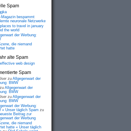
elle Spam
qgka
-Magazin bespammt
lernte neuronale Netzwerke
places to travel in january
nd the world
egenwart der Werbung:
W
Szene, die niemand
tet hatte
ahr alte Spam
-effective web design
entierte Spam
User
zu
Allgegenwart der
bung: BMW
zu
Allgegenwart der
bung: BMW
User
zu
Allgegenwart der
bung: BMW
egenwart der Werbung:
« Unser täglich Spam
zu
neueste Beitrag zur
egenwart der Werbung
Szene, die niemand
tet hatte « Unser täglich