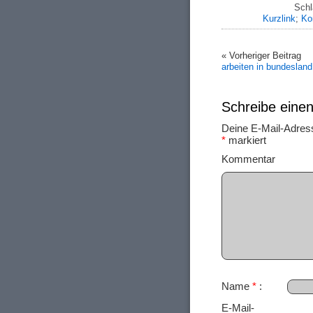
Schl
Kurzlink
;
Ko
« Vorheriger Beitrag
arbeiten in bundesland
Schreibe ein
Deine E-Mail-Adresse
*
markiert
Ko
Name
*
E-Mail-