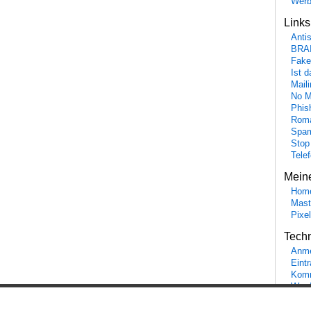
Wer
Link
Anti
BRA
Fake
Ist 
Maili
No M
Phis
Roma
Spa
Stop
Tele
Mein
Hom
Mast
Pixe
Tech
Anme
Eint
Komm
Word