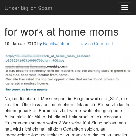
Unser täglich Spam
TOG
NAVI
for work at home moms
10. Januar 2010
by
Nachtwächter
Leave a Comment
Na, ob die hier mit Massenspam im Blogs beworbene „Site“, die
zu allem Überfluss auch noch einen Link auf ein Bild setzt, das in
einem gehackten Forum platziert wurde, wohl eine geeignete
Anlaufstelle für Mütter ist, die mit Heimarbeit an ein bisschen
Einkommen kommen wollen? Wer seine fünf Sinne beisammen
hat, wird nicht einmal mit dem Gedanken spielen, auf
irgendwelche Jobmöglichkeiten zu reagieren, die von kriminellen