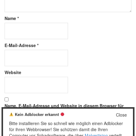
Name
*
E-Mail-Adresse
*
Website
Name, E-Mail-Adresse und Website in diesem Browser für
meinen nächsten Kommentar speichern.
Kein Adblocker erkannt
Close
Bitte installieren Sie so schnell wie möglich einen Adblocker
für ihren Webbrowser! Sie schützen damit die Ihren
Computer vor Schadsoftware, die über
Malvertising
verteilt