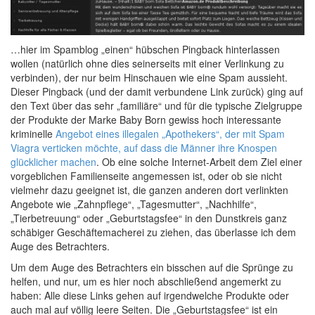
…hier im Spamblog „einen“ hübschen Pingback hinterlassen
wollen (natürlich ohne dies seinerseits mit einer Verlinkung zu
verbinden), der nur beim Hinschauen wie eine Spam aussieht.
Dieser Pingback (und der damit verbundene Link zurück) ging auf
den Text über das sehr „familiäre“ und für die typische Zielgruppe
der Produkte der Marke Baby Born gewiss hoch interessante
kriminelle
Angebot eines illegalen „Apothekers“, der mit Spam
Viagra verticken möchte, auf dass die Männer ihre Knospen
glücklicher machen
. Ob eine solche Internet-Arbeit dem Ziel einer
vorgeblichen Familienseite angemessen ist, oder ob sie nicht
vielmehr dazu geeignet ist, die ganzen anderen dort verlinkten
Angebote wie „Zahnpflege“, „Tagesmutter“, „Nachhilfe“,
„Tierbetreuung“ oder „Geburtstagsfee“ in den Dunstkreis ganz
schäbiger Geschäftemacherei zu ziehen, das überlasse ich dem
Auge des Betrachters.
Um dem Auge des Betrachters ein bisschen auf die Sprünge zu
helfen, und nur, um es hier noch abschließend angemerkt zu
haben: Alle diese Links gehen auf irgendwelche Produkte oder
auch mal auf völlig leere Seiten. Die „Geburtstagsfee“ ist ein