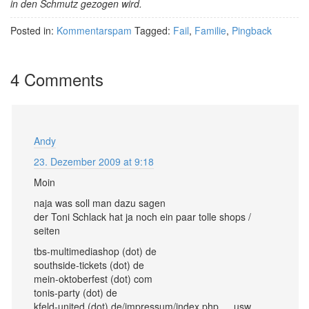
in den Schmutz gezogen wird.
Posted in:
Kommentarspam
Tagged:
Fail
,
Familie
,
Pingback
4 Comments
Andy
23. Dezember 2009 at 9:18
Moin
naja was soll man dazu sagen
der Toni Schlack hat ja noch ein paar tolle shops /
seiten
tbs-multimediashop (dot) de
southside-tickets (dot) de
mein-oktoberfest (dot) com
tonis-party (dot) de
kfeld-united (dot) de/impressum/index.php ….usw