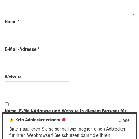
Name
*
E-Mail-Adresse
*
Website
Name, E-Mail-Adresse und Website in diesem Browser für
meinen nächsten Kommentar speichern.
Kein Adblocker erkannt
Close
Bitte installieren Sie so schnell wie möglich einen Adblocker
für ihren Webbrowser! Sie schützen damit die Ihren