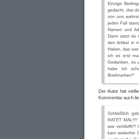
Einzige Beding
gedacht, das da
von uns wahrsch
jeden Fall sta
Namen und Adre
Dann setzt du 
den Artikel in
Haken, das war
ich es erst ma
Gedanken, es a
habe ich sch
Briefmarken?
Der Autor hat viell
Kommentar auch lie
Schließlich g
RATET MAL!!!! 
war verblüfft!!
kam weiterhin 