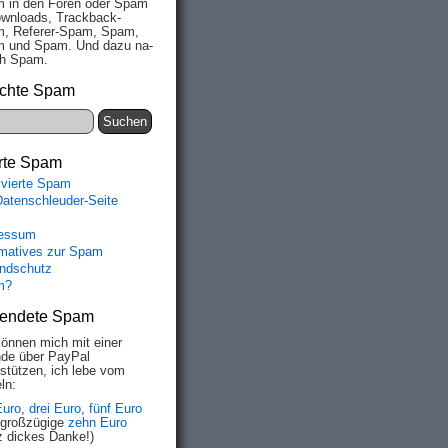
 in den Fo­ren oder Spam
wn­loads, Track­back-
, Re­fe­rer-Spam, Spam,
 und Spam. Und da­zu na­
ich Spam.
chte Spam
rte Spam
ivierte Spam
Datenschleuder-Seite
essum
rmatives zur Spam
ndschutz
m?
endete Spam
können mich mit einer
de über PayPal
rstützen, ich lebe vom
ln:
Euro
,
drei Euro
,
fünf Euro
 großzügige
zehn Euro
z dickes Danke!)