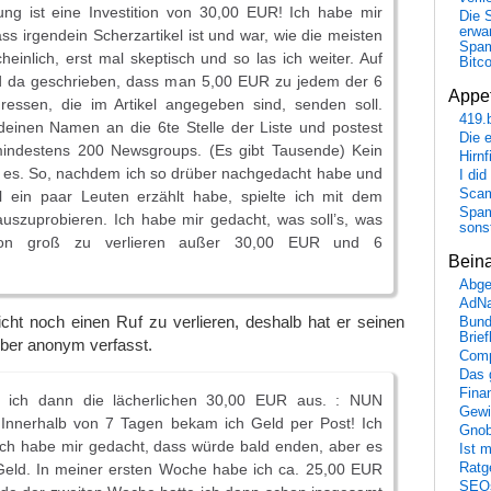
ung ist eine Investition von 30,00 EUR! Ich habe mir
Die 
erwar
ss irgendein Scherzartikel ist und war, wie die meisten
Spa
einlich, erst mal skeptisch und so las ich weiter. Auf
Bitc
nd da geschrieben, dass man 5,00 EUR zu jedem der 6
Appet
ssen, die im Artikel angegeben sind, senden soll.
419.
deinen Namen an die 6te Stelle der Liste und postest
Die 
 mindestens 200 Newsgroups. (Es gibt Tausende) Kein
Hirn
 es. So, nachdem ich so drüber nachgedacht habe und
I did
Scam
l ein paar Leuten erzählt habe, spielte ich mit dem
Spam
uszuprobieren. Ich habe mir gedacht, was soll’s, was
sons
on groß zu verlieren außer 30,00 EUR und 6
Bein
Abge
AdN
eicht noch einen Ruf zu verlieren, deshalb hat er seinen
Bund
Brie
ber anonym verfasst.
Comp
Das 
Fina
ab ich dann die lächerlichen 30,00 EUR aus. : NUN
Gewi
Innerhalb von 7 Tagen bekam ich Geld per Post! Ich
Gnob
! Ich habe mir gedacht, dass würde bald enden, aber es
Ist 
Ratge
Geld. In meiner ersten Woche habe ich ca. 25,00 EUR
SEO