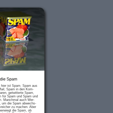
 die Spam
s hier ist Spam. Spam aus
Mail, Spam in den Kom­
aren, ge­twit­ter­te Spam,
 für Spam und Spam und
. Manch­mal auch Wer­
, um die Spam ab­wechs­
­reich­er zu mach­en. Aber
ber­wiegt die Spam, ob