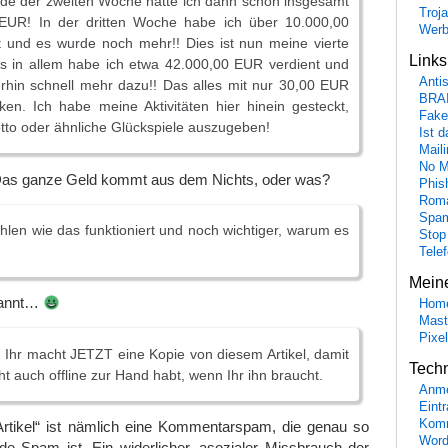
nde der zweiten Woche hatte ich dann schon insgesamt
Troj
EUR! In der dritten Woche habe ich über 10.000,00
Wer
und es wurde noch mehr!! Dies ist nun meine vierte
Link
s in allem habe ich etwa 42.000,00 EUR verdient und
Anti
rhin schnell mehr dazu!! Das alles mit nur 30,00 EUR
BRA
en. Ich habe meine Aktivitäten hier hinein gesteckt,
Fake
Lotto oder ähnliche Glückspiele auszugeben!
Ist 
Maili
No M
l. Das ganze Geld kommt aus dem Nichts, oder was?
Phis
Roma
Spa
hlen wie das funktioniert und noch wichtiger, warum es
Stop
Tele
Mein
spannt…
Hom
Mast
Pixe
Ihr macht JETZT eine Kopie von diesem Artikel, damit
Tech
ht auch offline zur Hand habt, wenn Ihr ihn braucht.
Anme
Eint
Komm
„Artikel“ ist nämlich eine Kommentarspam, die genau so
Word
de Spam ist. Ein widerlicher, asozialer Missbrauch der