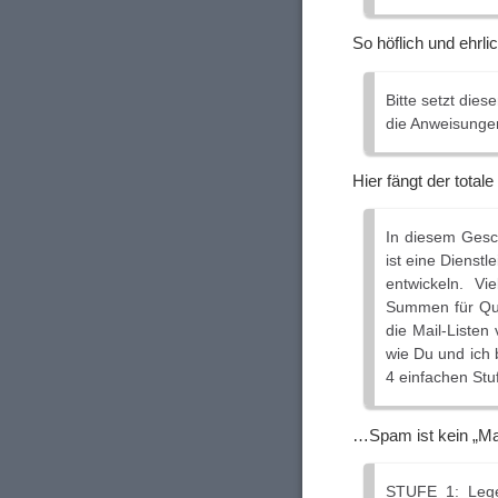
So höflich und ehrl
Bitte setzt dies
die Anweisungen
Hier fängt der total
In diesem Gesch
ist eine Dienstl
entwickeln. V
Summen für Qual
die Mail-Listen
wie Du und ich 
4 einfachen Stu
…Spam ist kein „Mai
STUFE 1: Lege