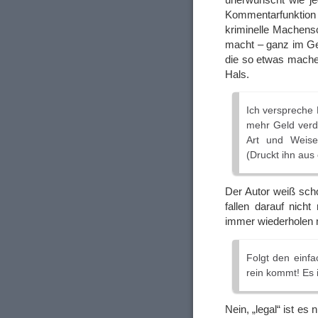
Kommentarfunktion a
kriminelle Machensc
macht – ganz im G
die so etwas mache
Hals.
Ich verspreche 
mehr Geld verdi
Art und Weise
(Druckt ihn aus
Der Autor weiß sch
fallen darauf nich
immer wiederholen
Folgt den einf
rein kommt! Es is
Nein, „legal“ ist es