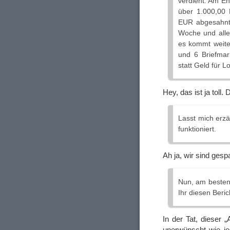
verdient. Am E
über 1.000,00 
EUR abgesahnt 
Woche und alle
es kommt weite
und 6 Briefmark
statt Geld für 
Hey, das ist ja tol
Lasst mich erzä
funktioniert.
Ah ja, wir sind ge
Nun, am besten 
Ihr diesen Beric
In der Tat, dieser 
unerwünscht wie je