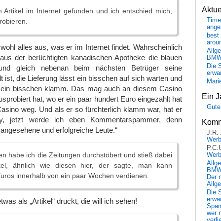
Aktu
 Artikel im Internet gefunden und ich entschied mich,
Time
robieren.
ange
best 
arou
 wohl alles aus, was er im Internet findet. Wahrscheinlich
Allg
 aus der berüchtigten kanadischen Apotheke die blauen
BM
Die 
t und gleich nebenan beim nächsten Betrüger seine
erwar
ist, die Lieferung lässt ein bisschen auf sich warten und
Mari
iell ein bisschen klamm. Das mag auch an diesem Casino
Ein J
usprobiert hat, wo er ein paar hundert Euro eingezahlt hat
Gute
sino weg. Und als er so fürchterlich klamm war, hat er
ey, jetzt werde ich eben Kommentarspammer, denn
Komm
angesehene und erfolgreiche Leute.“
J.R.
Wer
P.C.
en habe ich die Zeitungen durchstöbert und stieß dabei
Wer
Allg
kel, ähnlich wie diesen hier, der sagte, man kann
BMW 
uros innerhalb von ein paar Wochen verdienen.
Der 
Allg
Die 
erwar
twas als „Artikel“ druckt, die will ich sehen!
Spa
wer n
verli