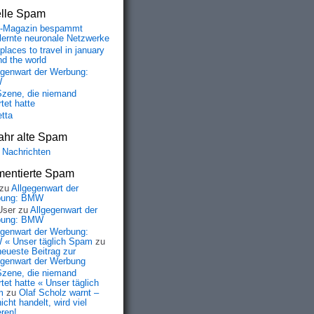
elle Spam
-Magazin bespammt
lernte neuronale Netzwerke
places to travel in january
nd the world
egenwart der Werbung:
W
Szene, die niemand
tet hatte
etta
ahr alte Spam
 Nachrichten
entierte Spam
zu
Allgegenwart der
bung: BMW
User
zu
Allgegenwart der
bung: BMW
egenwart der Werbung:
« Unser täglich Spam
zu
neueste Beitrag zur
egenwart der Werbung
Szene, die niemand
tet hatte « Unser täglich
m
zu
Olaf Scholz warnt –
icht handelt, wird viel
eren!