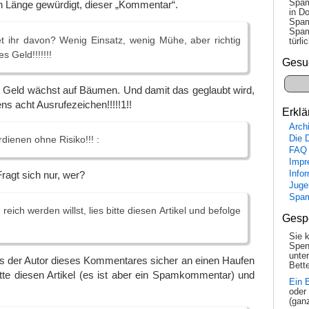
Spam
en Länge gewürdigt, dieser „Kommentar“.
in Do
Spam
Spam
et ihr davon? Wenig Einsatz, wenig Mühe, aber richtig
tür­l
s Geld!!!!!!!
Gesu
s Geld wächst auf Bäumen. Und damit das geglaubt wird,
ns acht Ausrufezeichen!!!!!1!!
Erklä
Arch
Die 
dienen ohne Risiko!!! :
FAQ
Impr
Info
ragt sich nur, wer?
Juge
Spa
eich werden willst, lies bitte diesen Artikel und befolge
Gesp
Sie 
Spen
unte
ss der Autor dieses Kommentares sicher an einen Haufen
Bette
tte diesen Artikel (es ist aber ein Spamkommentar) und
Ein 
oder
(gan