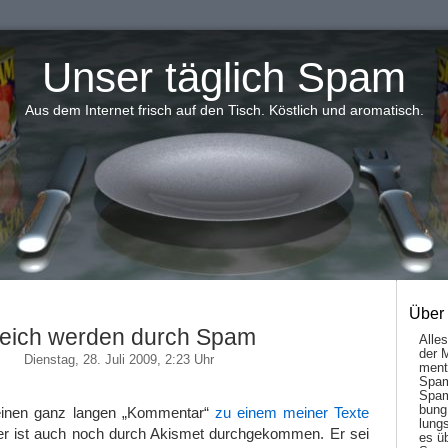
Unser täglich Spam
Aus dem Internet frisch auf den Tisch. Köstlich und aromatisch.
Über
eich werden durch Spam
Alle
der 
Dienstag, 28. Juli 2009, 2:23 Uhr
men­t
Spam
Spam
bung
 einen ganz langen „Kommentar“
zu einem meiner Texte
lungs
er ist auch noch durch Akismet durchgekommen. Er sei
es ü