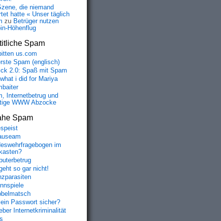
Szene, die niemand
tet hatte « Unser täglich
m
zu
Betrüger nutzen
oin-Höhenflug
itliche Spam
bitten us.com
erste Spam (englisch)
fick 2.0: Spaß mit Spam
 what i did for Mariya
baiter
, Internetbetrug und
tige WWW Abzocke
ahe Spam
speist
auseam
eswehrfragebogen im
fkasten?
uterbetrug
geht so gar nicht!
nzparasiten
nnspiele
belmatsch
mein Passwort sicher?
ber Internetkriminalität
s