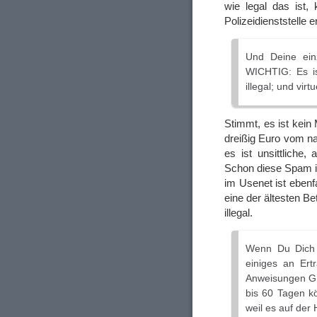
wie legal das ist,
Polizeidienststelle e
Und Deine einz
WICHTIG: Es ist
illegal; und virt
Stimmt, es ist kei
dreißig Euro vom na
es ist unsittliche,
Schon diese Spam is
im Usenet ist ebenfa
eine der ältesten 
illegal.
Wenn Du Dich a
einiges an Er
Anweisungen G
bis 60 Tagen kö
weil es auf der 