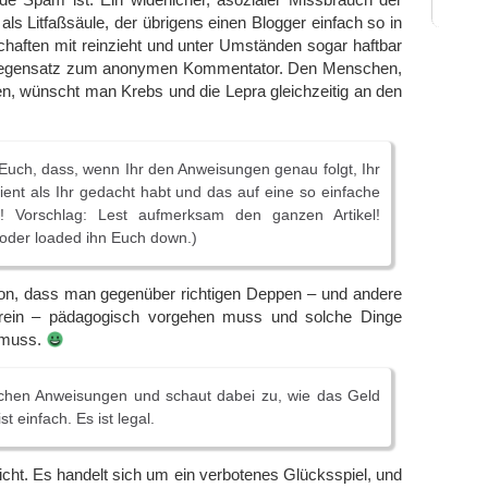
ls Litfaßsäule, der übrigens einen Blogger einfach so in
haften mit reinzieht und unter Umständen sogar haftbar
egensatz zum anonymen Kommentator. Den Menschen,
n, wünscht man Krebs und die Lepra gleichzeitig an den
Euch, dass, wenn Ihr den Anweisungen genau folgt, Ihr
ent als Ihr gedacht habt und das auf eine so einfache
! Vorschlag: Lest aufmerksam den ganzen Artikel!
 oder loaded ihn Euch down.)
on, dass man gegenüber richtigen Deppen – und andere
t rein – pädagogisch vorgehen muss und solche Dinge
 muss.
achen Anweisungen und schaut dabei zu, wie das Geld
t einfach. Es ist legal.
 nicht. Es handelt sich um ein verbotenes Glücksspiel, und