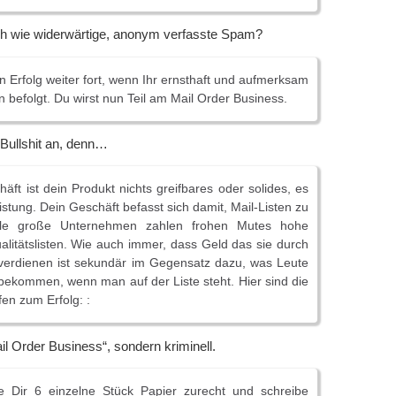
ich wie widerwärtige, anonym verfasste Spam?
en Erfolg weiter fort, wenn Ihr ernsthaft und aufmerksam
 befolgt. Du wirst nun Teil am Mail Order Business.
e Bullshit an, denn…
äft ist dein Produkt nichts greifbares oder solides, es
eistung. Dein Geschäft befasst sich damit, Mail-Listen zu
iele große Unternehmen zahlen frohen Mutes hohe
itätslisten. Wie auch immer, dass Geld das sie durch
 verdienen ist sekundär im Gegensatz dazu, was Leute
bekommen, wenn man auf der Liste steht. Hier sind die
fen zum Erfolg: :
l Order Business“, sondern kriminell.
 Dir 6 einzelne Stück Papier zurecht und schreibe