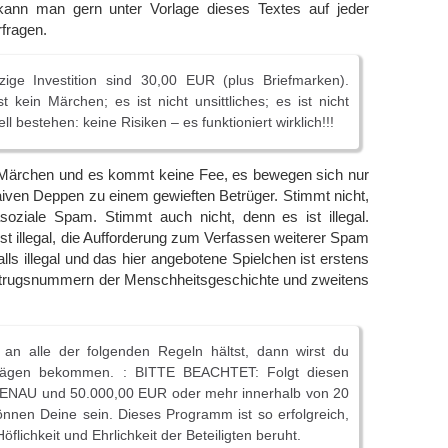
 kann man gern unter Vorlage dieses Textes auf jeder
rfragen.
ige Investition sind 30,00 EUR (plus Briefmarken).
 kein Märchen; es ist nicht unsittliches; es ist nicht
uell bestehen: keine Risiken – es funktioniert wirklich!!!
n Märchen und es kommt keine Fee, es bewegen sich nur
iven Deppen zu einem gewieften Betrüger. Stimmt nicht,
 asoziale Spam. Stimmt auch nicht, denn es ist illegal.
t illegal, die Aufforderung zum Verfassen weiterer Spam
lls illegal und das hier angebotene Spielchen ist erstens
Betrugsnummern der Menschheitsgeschichte und zweitens
n alle der folgenden Regeln hältst, dann wirst du
trägen bekommen. : BITTE BEACHTET: Folgt diesen
ENAU und 50.000,00 EUR oder mehr innerhalb von 20
nnen Deine sein. Dieses Programm ist so erfolgreich,
Höflichkeit und Ehrlichkeit der Beteiligten beruht.