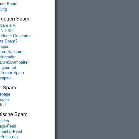
aner-Board
bung
s gegen Spam
spam e.V.
IN.EXE
 Name Generator
das Spam?
nator
ore Ransom!
hingradar
nceScambaiter
mgourmet
 Forum Spam
fonpaul
e Spam
epage
odon
lfed
nische Spam
lden
rags-Feed
entar-Feed
Press.org