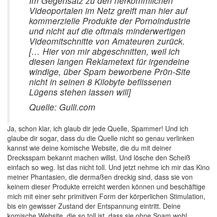
Im Gegensatz zu den herkömmlichen
Videoportalen im Netz greift man hier auf
kommerzielle Produkte der Pornoindustrie
und nicht auf die oftmals minderwertigen
Videomitschnitte von Amateuren zurück.
[… Hier von mir abgeschnitten, weil ich
diesen langen Reklametext für irgendeine
windige, über Spam beworbene Pr0n-Site
nicht in seinen 8 Kilobyte beflissenen
Lügens stehen lassen will]
Quelle: Gulli.com
Ja, schon klar, ich glaub dir jede Quelle, Spammer! Und ich
glaube dir sogar, dass du die Quelle nicht so genau verlinken
kannst wie deine komische Website, die du mit deiner
Drecksspam bekannt machen willst. Und lösche den Scheiß
einfach so weg. Ist das nicht toll. Und jetzt nehme ich mir das Kino
meiner Phantasien, die dermaßen dreckig sind, dass sie von
keinem dieser Produkte erreicht werden können und beschäftige
mich mit einer sehr primitiven Form der körperlichen Stimulation,
bis ein gewisser Zustand der Entspannung eintritt. Deine
komische Website, die so toll ist, dass sie ohne Spam wohl