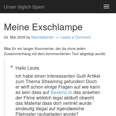
Unser täglich Spam
TOG
NAVI
Meine Exschlampe
24. Mai 2009
by
Nachtwächter
Leave a Comment
Was für ein langer Kommentar, der da ohne jeden
Zusammenhang mit dem kommentierten Text abgelegt wurde:
Hallo Leute,
ich habe einen interessanten Gulli Artikel
zum Thema Streaming gefunden! Doch
er wirft schon einige Fragen auf wie kann
es sein dass auf
Sexkino.to
das ansehen
der Filme wirklich legal abläuft obwohl
das Material dass dort verlinkt wurde
eindeutig illegal auf irgendwelche
Filehoster raufgeladen wurde?