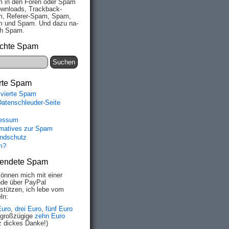
 in den Fo­ren oder Spam
wn­loads, Track­back-
, Re­fe­rer-Spam, Spam,
 und Spam. Und da­zu na­
ich Spam.
chte Spam
rte Spam
ivierte Spam
Datenschleuder-Seite
essum
rmatives zur Spam
ndschutz
m?
endete Spam
können mich mit einer
de über PayPal
rstützen, ich lebe vom
ln:
Euro
,
drei Euro
,
fünf Euro
 großzügige
zehn Euro
z dickes Danke!)