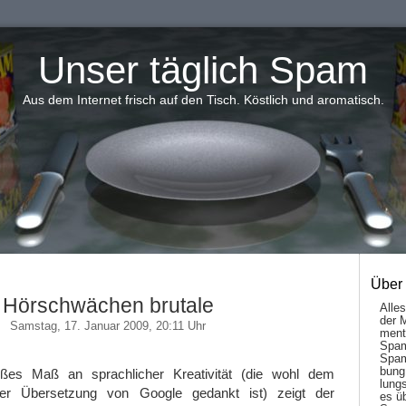
Unser täglich Spam
Aus dem Internet frisch auf den Tisch. Köstlich und aromatisch.
Über
Hörschwächen brutale
Alle
der 
Samstag, 17. Januar 2009, 20:11 Uhr
men­t
Spam
Spam
bung
ßes Maß an sprachlicher Kreativität (die wohl dem
lungs
ner Übersetzung von Google gedankt ist) zeigt der
es ü