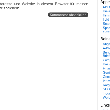
Appet
Adresse und Website in diesem Browser für meinen
419.
r speichern.
Die 
Hirn
I did
Scam
Spam
sons
Bein
Abge
AdN
Bund
Brie
Comp
Das 
Fina
Gewi
Gnob
Ist 
Ratge
SEO
Troj
Wer
Link