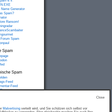
spam e.V.
IN.EXE
 Name Generator
das Spam?
nator
ore Ransom!
hingradar
nceScambaiter
mgourmet
 Forum Spam
fonpaul
e Spam
epage
odon
lfed
nische Spam
lden
rags-Feed
entar-Feed
Press.org
Close
g
)
er
Malvertising
verteilt wird, und Sie schützen sich selbst vor