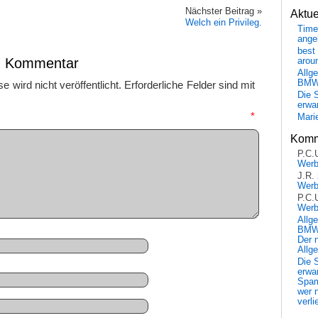
Nächster Beitrag »
Aktu
Welch ein Privileg.
Time
ange
best 
en Kommentar
arou
Allg
BM
 wird nicht veröffentlicht.
Erforderliche Felder sind mit
Die 
erwar
mmentar
*
Mari
Komm
P.C.
Wer
J.R.
Wer
P.C.
Wer
Allg
BMW 
Der 
Allg
Die 
erwar
Spa
wer n
verli