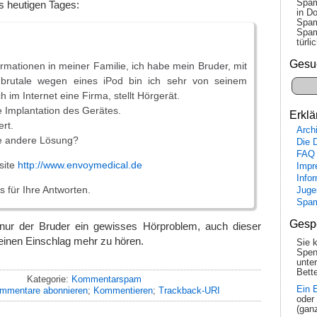
Spam
 heutigen Tages:
in Do
Spam
Spam
tür­l
Gesu
ormationen in meiner Familie, ich habe mein Bruder, mit
brutale wegen eines iPod bin ich sehr von seinem
h im Internet eine Firma, stellt Hörgerät.
 Implantation des Gerätes.
Erklä
ert.
Arch
e andere Lösung?
Die 
FAQ
site
http://www.envoymedical.de
Impr
Info
 für Ihre Antworten.
Juge
Spa
Gesp
 nur der Bruder ein gewisses Hörproblem, auch dieser
inen Einschlag mehr zu hören.
Sie 
Spen
unte
Bette
Kategorie:
Kommentarspam
Ein 
mmentare abonnieren
;
Kommentieren
;
Trackback-URI
oder
(gan