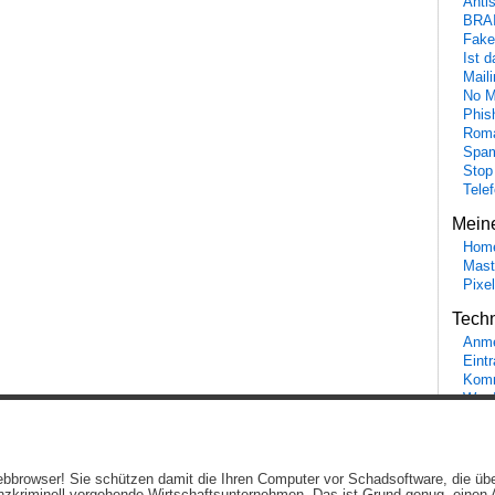
Anti
BRA
Fake
Ist 
Maili
No M
Phis
Roma
Spa
Stop
Tele
Mein
Hom
Mast
Pixe
Tech
Anme
Eint
Komm
Word
Ein genussvolles Blog von
Elias Schwerdtfeger
(
Lizenz
,
Datenschutzerklärun
 Webbrowser! Sie schützen damit die Ihren Computer vor Schadsoftware, die üb
Beiträge (RSS)
und
Kommentare (RSS)
.