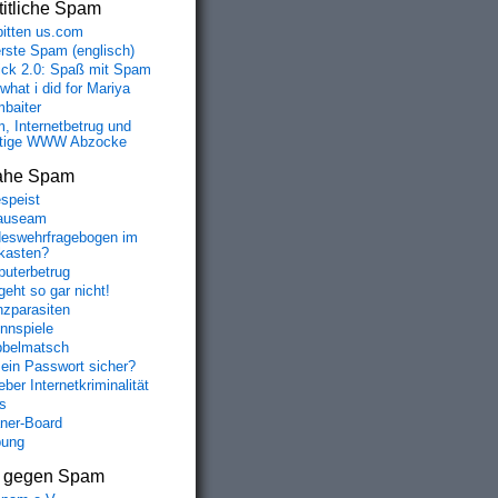
itliche Spam
bitten us.com
erste Spam (englisch)
fick 2.0: Spaß mit Spam
 what i did for Mariya
baiter
, Internetbetrug und
tige WWW Abzocke
ahe Spam
speist
auseam
eswehrfragebogen im
fkasten?
uterbetrug
geht so gar nicht!
nzparasiten
nnspiele
belmatsch
mein Passwort sicher?
ber Internetkriminalität
s
aner-Board
bung
s gegen Spam