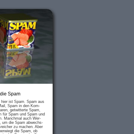
 die Spam
s hier ist Spam. Spam aus
Mail, Spam in den Kom­
aren, ge­twit­ter­te Spam,
 für Spam und Spam und
. Manch­mal auch Wer­
, um die Spam ab­wechs­
­reich­er zu mach­en. Aber
ber­wiegt die Spam, ob