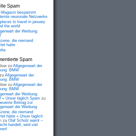
elle Spam
-Magazin bespammt
lernte neuronale Netzwerke
places to travel in january
nd the world
egenwart der Werbung:
W
Szene, die niemand
tet hatte
etta
entierte Spam
User
zu
Allgegenwart der
bung: BMW
zu
Allgegenwart der
bung: BMW
User
zu
Allgegenwart der
bung: BMW
egenwart der Werbung:
« Unser täglich Spam
zu
neueste Beitrag zur
egenwart der Werbung
Szene, die niemand
tet hatte « Unser täglich
m
zu
Olaf Scholz warnt –
icht handelt, wird viel
eren!