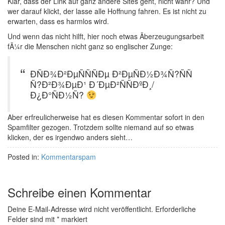
Klar, dass der Link auf ganz andere Sites geht, nicht wahr? Und
wer darauf klickt, der lasse alle Hoffnung fahren. Es ist nicht zu
erwarten, dass es harmlos wird.
Und wenn das nicht hilft, hier noch etwas Ãberzeugungsarbeit
fÃ¼r die Menschen nicht ganz so englischer Zunge:
ÐÑÐ¾Ð²ÐµÑÑÑÐµ Ð²ÐµÑÐ½Ð¾Ñ?ÑÑ
Ñ?Ð²Ð¾ÐµÐ¹ Ð´ÐµÐ²ÑÑÐºÐ¸/
Ð¿Ð°ÑÐ½Ñ?
Aber erfreulicherweise hat es diesen Kommentar sofort in den
Spamfilter gezogen. Trotzdem sollte niemand auf so etwas
klicken, der es irgendwo anders sieht…
Posted in:
Kommentarspam
Schreibe einen Kommentar
Deine E-Mail-Adresse wird nicht veröffentlicht.
Erforderliche
Felder sind mit
*
markiert