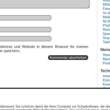
Anti
BRA
Fake
Ist 
Maili
No M
Phis
Roma
Spa
Stop
Tele
Adresse und Website in diesem Browser für meinen
Mein
r speichern.
Hom
Mast
Pixe
Tech
Anme
Eint
Komm
Word
Ein genussvolles Blog von
Elias Schwerdtfeger
(
Lizenz
,
Datenschutzerklärun
 Webbrowser! Sie schützen damit die Ihren Computer vor Schadsoftware, die üb
Beiträge (RSS)
und
Kommentare (RSS)
.