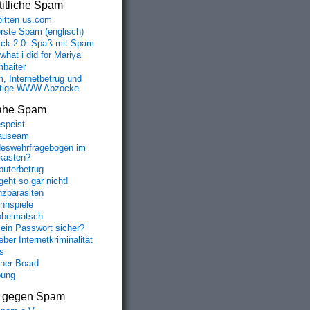
itliche Spam
bitten us.com
erste Spam (englisch)
fick 2.0: Spaß mit Spam
 what i did for Mariya
baiter
, Internetbetrug und
tige WWW Abzocke
ahe Spam
speist
auseam
eswehrfragebogen im
fkasten?
uterbetrug
geht so gar nicht!
nzparasiten
nnspiele
belmatsch
mein Passwort sicher?
ber Internetkriminalität
s
aner-Board
bung
s gegen Spam