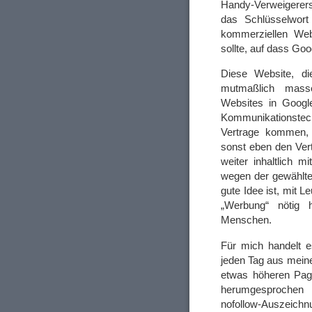
Handy-Verweigerer
das Schlüsselwort
kommerziellen We
sollte, auf dass Goo
Diese Website, d
mutmaßlich mass
Websites in Googl
Kommunikationstechn
Vertrage kommen,
sonst eben den Ver
weiter inhaltlich 
wegen der gewählte
gute Idee ist, mit 
„Werbung“ nötig h
Menschen.
Für mich handelt 
jeden Tag aus mein
etwas höheren Page
herumgesprochen 
nofollow-Auszeichn