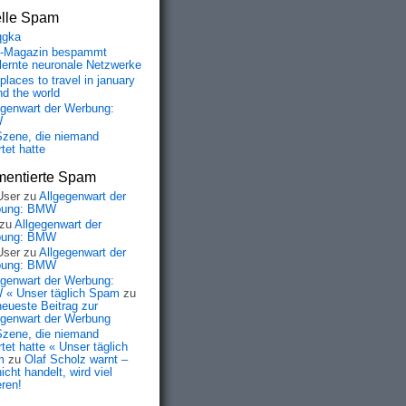
elle Spam
qgka
-Magazin bespammt
lernte neuronale Netzwerke
places to travel in january
nd the world
egenwart der Werbung:
W
Szene, die niemand
tet hatte
entierte Spam
User
zu
Allgegenwart der
bung: BMW
zu
Allgegenwart der
bung: BMW
User
zu
Allgegenwart der
bung: BMW
egenwart der Werbung:
« Unser täglich Spam
zu
neueste Beitrag zur
egenwart der Werbung
Szene, die niemand
tet hatte « Unser täglich
m
zu
Olaf Scholz warnt –
icht handelt, wird viel
eren!