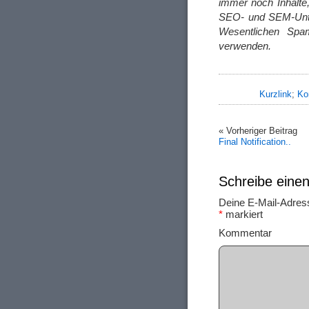
immer noch Inhalte
SEO- und SEM-Unter
Wesentlichen Spa
verwenden.
Kurzlink
;
Ko
« Vorheriger Beitrag
Final Notification..
Schreibe ein
Deine E-Mail-Adresse
*
markiert
Ko