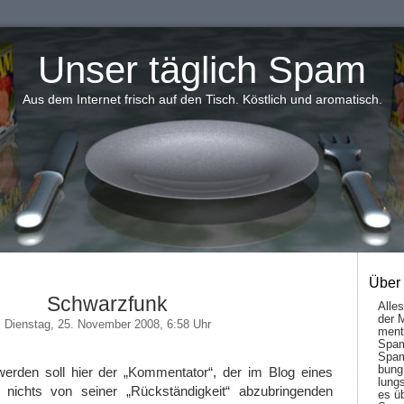
Unser täglich Spam
Aus dem Internet frisch auf den Tisch. Köstlich und aromatisch.
Über
Schwarzfunk
Alle
der 
Dienstag, 25. November 2008, 6:58 Uhr
men­t
Spam
Spam
bung
erden soll hier der „Kommentator“, der im Blog eines
lungs
 nichts von seiner „Rückständigkeit“ abzubringenden
es ü