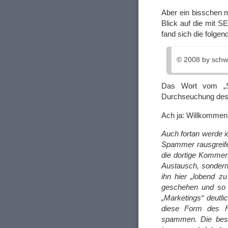
Aber ein bisschen m
Blick auf die mit 
fand sich die folge
© 2008 by schw
Das Wort vom „Sc
Durchseuchung des 
Ach ja: Willkommen
Auch fortan werde 
Spammer rausgreifen
die dortige Komment
Austausch, sondern 
ihn hier „lobend z
geschehen und so 
„Marketings“ deutl
diese Form des Fe
spammen. Die best