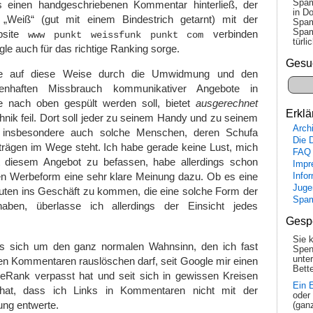
Spam
s einen handgeschriebenen Kommentar hinterließ, der
in Do
 „Weiß“ (gut mit einem Bindestrich getarnt) mit der
Spam
Spam
bsite
verbinden
www punkt weissfunk punkt com
tür­l
gle auch für das richtige Ranking sorge.
Gesu
ie auf diese Weise durch die Umwidmung und den
enhaften Missbrauch kommunikativer Angebote in
e nach oben gespült werden soll, bietet
ausgerechnet
Erklä
ik feil. Dort soll jeder zu seinem Handy und zu seinem
Arch
 insbesondere auch solche Menschen, deren Schufa
Die 
trägen im Wege steht. Ich habe gerade keine Lust, mich
FAQ
mit diesem Angebot zu befassen, habe allerdings schon
Impr
n Werbeform eine sehr klare Meinung dazu. Ob es eine
Info
Juge
Leuten ins Geschäft zu kommen, die eine solche Form der
Spa
aben, überlasse ich allerdings der Einsicht jedes
Gesp
Sie 
es sich um den ganz normalen Wahnsinn, den ich fast
Spen
unte
en Kommentaren rauslöschen darf, seit Google mir einen
Bette
Rank verpasst hat und seit sich in gewissen Kreisen
Ein 
hat, dass ich Links in Kommentaren nicht mit der
oder
ung entwerte.
(gan