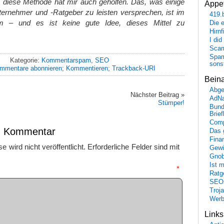
, diese Methode hat mir auch geholfen. Das, was einige
Appet
nehmer und -Ratgeber zu leisten versprechen, ist im
419.
m – und es ist keine gute Idee, dieses Mittel zu
Die 
Hirn
I did
Scam
Spam
Kategorie:
Kommentarspam
,
SEO
sons
mmentare abonnieren
;
Kommentieren
;
Trackback-URI
Bein
Abge
Nächster Beitrag »
AdN
Stümper!
Bund
Brie
Comp
en Kommentar
Das 
Fina
 wird nicht veröffentlicht.
Erforderliche Felder sind mit
Gewi
Gnob
Ist 
mmentar
*
Ratge
SEO
Troj
Wer
Link