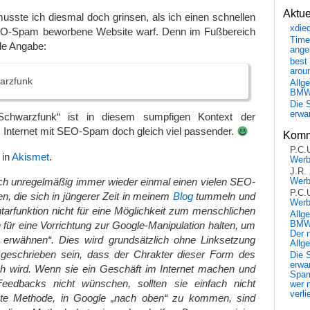
Aktu
usste ich diesmal doch grinsen, als ich einen schnellen
xdie
SEO-Spam beworbene Website warf. Denn im Fußbereich
Time
nde Angabe:
ange
best 
arou
arzfunk
Allg
BM
Die 
erwar
hwarzfunk“ ist in diesem sumpfigen Kontext der
Internet mit SEO-Spam doch gleich viel passender.
Komm
P.C.
 in
Akismet
.
Wer
J.R.
ich unregelmäßig immer wieder einmal einen vielen SEO-
Wer
P.C.
, die sich in jüngerer Zeit in meinem
Blog
tummeln und
Wer
arfunktion nicht für eine Möglichkeit zum menschlichen
Allg
für eine Vorrichtung zur Google-Manipulation halten, um
BMW 
Der 
u erwähnen“. Dies wird grundsätzlich ohne Linksetzung
Allg
geschrieben sein, dass der Chrakter dieser Form des
Die 
erwar
ich wird. Wenn sie ein Geschäft im Internet machen und
Spa
edbacks nicht wünschen, sollten sie einfach nicht
wer n
verli
e Methode, in Google „nach oben“ zu kommen, sind