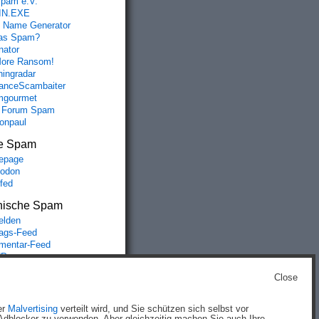
spam e.V.
IN.EXE
 Name Generator
das Spam?
nator
ore Ransom!
hingradar
nceScambaiter
mgourmet
 Forum Spam
fonpaul
e Spam
epage
odon
lfed
nische Spam
lden
rags-Feed
entar-Feed
Press.org
Close
g
)
er
Malvertising
verteilt wird, und Sie schützen sich selbst vor