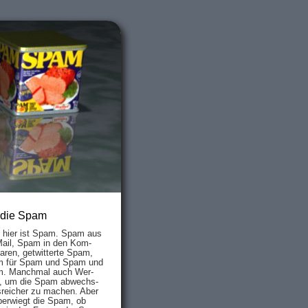
 die Spam
s hier ist Spam. Spam aus
Mail, Spam in den Kom­
aren, ge­twit­ter­te Spam,
 für Spam und Spam und
. Manch­mal auch Wer­
, um die Spam ab­wechs­
­reich­er zu mach­en. Aber
ber­wiegt die Spam, ob