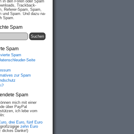
 in den Fo­ren oder Spam
wn­loads, Track­back-
, Re­fe­rer-Spam, Spam,
 und Spam. Und da­zu na­
ich Spam.
chte Spam
rte Spam
ivierte Spam
Datenschleuder-Seite
essum
rmatives zur Spam
ndschutz
m?
endete Spam
können mich mit einer
de über PayPal
rstützen, ich lebe vom
ln:
Euro
,
drei Euro
,
fünf Euro
 großzügige
zehn Euro
z dickes Danke!)