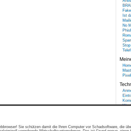
Anti
BRA
Fake
Ist 
Maili
No M
Phis
Roma
Spa
Stop
Tele
Mein
Hom
Mast
Pixe
Tech
Anme
Eint
Komm
Word
Ein genussvolles Blog von
Elias Schwerdtfeger
(
Lizenz
,
Datenschutzerklärun
 Webbrowser! Sie schützen damit die Ihren Computer vor Schadsoftware, die üb
Beiträge (RSS)
und
Kommentare (RSS)
.