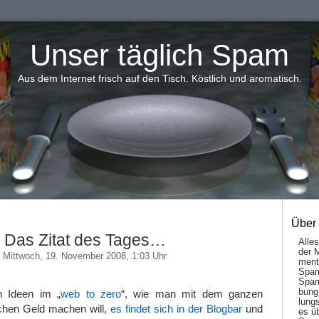
Unser täglich Spam
Aus dem Internet frisch auf den Tisch. Köstlich und aromatisch.
Über
Das Zitat des Tages…
Alle
der 
Mittwoch, 19. November 2008, 1:03 Uhr
men­t
Spam
Spam
bung
n Ideen im „
web to zero
“, wie man mit dem ganzen
lungs
chen Geld machen will,
es findet sich in der Blogbar
und
es ü