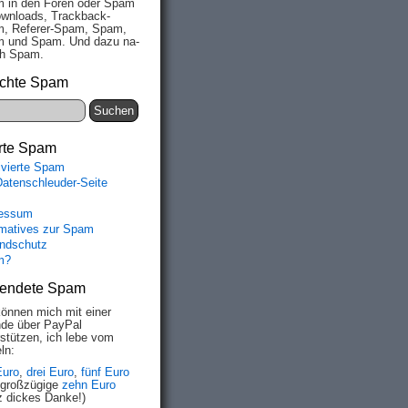
 in den Fo­ren oder Spam
wn­loads, Track­back-
, Re­fe­rer-Spam, Spam,
 und Spam. Und da­zu na­
ich Spam.
chte Spam
rte Spam
ivierte Spam
Datenschleuder-Seite
essum
rmatives zur Spam
ndschutz
m?
endete Spam
können mich mit einer
de über PayPal
rstützen, ich lebe vom
ln:
Euro
,
drei Euro
,
fünf Euro
 großzügige
zehn Euro
z dickes Danke!)