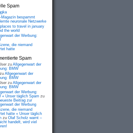
elle Spam
qgka
-Magazin bespammt
lernte neuronale Netzwerke
places to travel in january
nd the world
egenwart der Werbung:
W
Szene, die niemand
tet hatte
entierte Spam
User
zu
Allgegenwart der
bung: BMW
zu
Allgegenwart der
bung: BMW
User
zu
Allgegenwart der
bung: BMW
egenwart der Werbung:
« Unser täglich Spam
zu
neueste Beitrag zur
egenwart der Werbung
Szene, die niemand
tet hatte « Unser täglich
m
zu
Olaf Scholz warnt –
icht handelt, wird viel
eren!