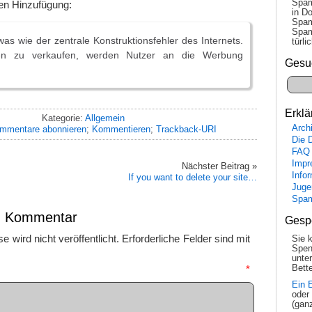
Spam
ren Hinzufügung:
in Do
Spam
Spam
as wie der zentrale Konstruktionsfehler des Internets.
tür­l
gen zu verkaufen, werden Nutzer an die Werbung
Gesu
Erklä
Kategorie:
Allgemein
Arch
mmentare abonnieren
;
Kommentieren
;
Trackback-URI
Die 
FAQ
Impr
Nächster Beitrag »
Info
If you want to delete your site…
Juge
Spa
en Kommentar
Gesp
 wird nicht veröffentlicht.
Erforderliche Felder sind mit
Sie 
Spen
unte
mmentar
*
Bette
Ein 
oder
(gan