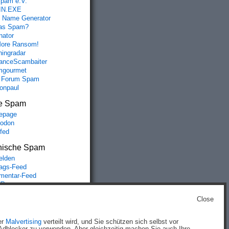
spam e.V.
IN.EXE
 Name Generator
das Spam?
nator
ore Ransom!
hingradar
nceScambaiter
mgourmet
 Forum Spam
fonpaul
e Spam
epage
odon
lfed
nische Spam
lden
rags-Feed
entar-Feed
Press.org
Close
g
)
er
Malvertising
verteilt wird, und Sie schützen sich selbst vor