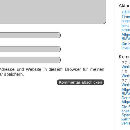
Aktu
xdie
Time
ange
best 
arou
Allg
BM
Die 
erwar
Komm
P.C.
Wer
Adresse und Website in diesem Browser für meinen
J.R.
r speichern.
Wer
P.C.
Wer
Allg
BMW 
Der 
Allg
Die 
erwar
Spa
wer n
verli