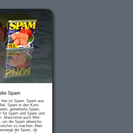
 die Spam
s hier ist Spam. Spam aus
Mail, Spam in den Kom­
aren, ge­twit­ter­te Spam,
 für Spam und Spam und
. Manch­mal auch Wer­
, um die Spam ab­wechs­
­reich­er zu mach­en. Aber
ber­wiegt die Spam, ob