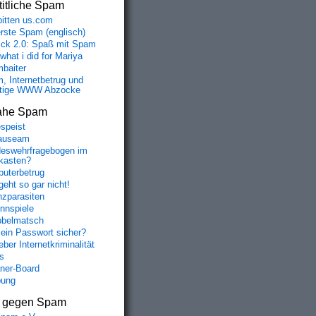
itliche Spam
bitten us.com
erste Spam (englisch)
fick 2.0: Spaß mit Spam
 what i did for Mariya
baiter
, Internetbetrug und
tige WWW Abzocke
ahe Spam
speist
auseam
eswehrfragebogen im
fkasten?
uterbetrug
geht so gar nicht!
nzparasiten
nnspiele
belmatsch
mein Passwort sicher?
ber Internetkriminalität
s
aner-Board
bung
s gegen Spam