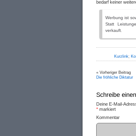
bedarf keiner weite
Werbung ist sow
Statt Leistun
verkauft.
Kurzlink
;
Ko
« Vorheriger Beitrag
Die fröhliche Diktatur
Schreibe ein
Deine E-Mail-Adresse
*
markiert
Ko