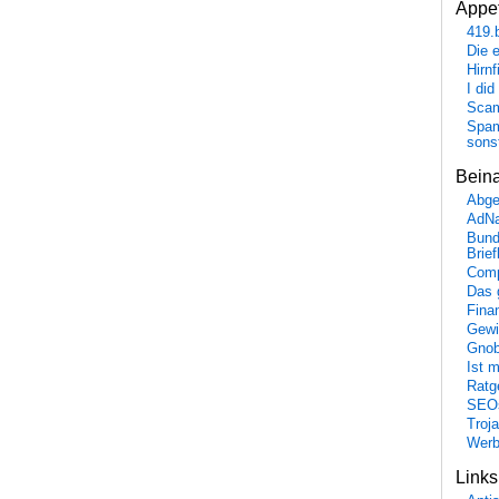
Appet
419.
Die 
Hirn
I did
Scam
Spam
sons
Bein
Abge
AdN
Bund
Brie
Comp
Das 
Fina
Gewi
Gnob
Ist 
Ratge
SEO
Troj
Wer
Link