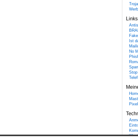
Troj
Wer
Link
Anti
BRA
Fake
Ist 
Maili
No M
Phis
Roma
Spa
Stop
Tele
Mein
Hom
Mast
Pixe
Tech
Anme
Eint
Komm
Word