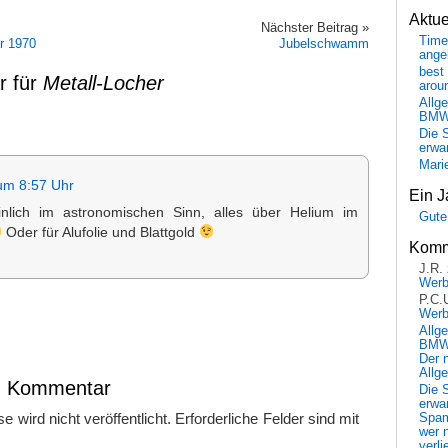
Aktu
Nächster Beitrag »
Time
r 1970
Jubelschwamm
ange
best 
r für
Metall-Locher
arou
Allg
BM
Die 
erwar
Mari
um 8:57 Uhr
Ein J
inlich im astronomischen Sinn, alles über Helium im
Gute
Oder für Alufolie und Blattgold
Komm
J.R.
Wer
P.C.
Wer
Allg
BMW 
Der 
Allg
en Kommentar
Die 
erwar
 wird nicht veröffentlicht.
Erforderliche Felder sind mit
Spa
wer n
verli