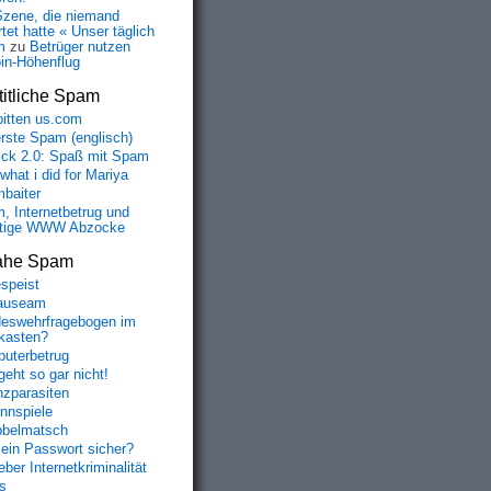
Szene, die niemand
tet hatte « Unser täglich
m
zu
Betrüger nutzen
oin-Höhenflug
itliche Spam
bitten us.com
erste Spam (englisch)
fick 2.0: Spaß mit Spam
 what i did for Mariya
baiter
, Internetbetrug und
tige WWW Abzocke
ahe Spam
speist
auseam
eswehrfragebogen im
fkasten?
uterbetrug
geht so gar nicht!
nzparasiten
nnspiele
belmatsch
mein Passwort sicher?
ber Internetkriminalität
s