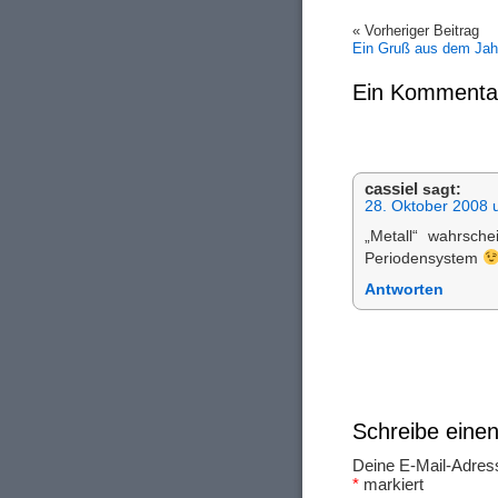
« Vorheriger Beitrag
Ein Gruß aus dem Jah
Ein Kommenta
cassiel
sagt:
28. Oktober 2008 
„Metall“ wahrsche
Periodensystem
Antworten
Schreibe ein
Deine E-Mail-Adresse
*
markiert