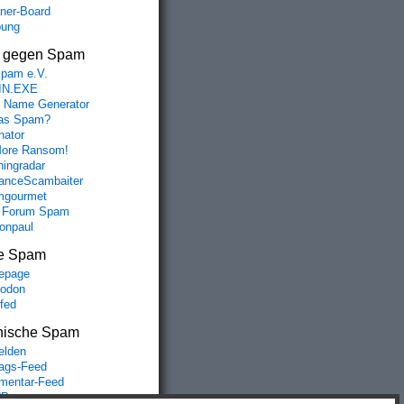
aner-Board
bung
s gegen Spam
spam e.V.
IN.EXE
 Name Generator
das Spam?
nator
ore Ransom!
hingradar
nceScambaiter
mgourmet
 Forum Spam
fonpaul
e Spam
epage
odon
lfed
nische Spam
lden
rags-Feed
entar-Feed
Press.org