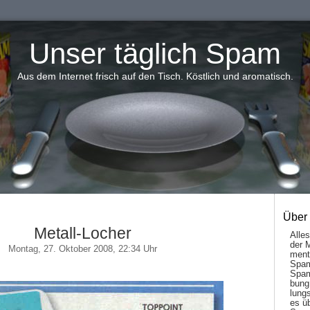
Unser täglich Spam
Aus dem Internet frisch auf den Tisch. Köstlich und aromatisch.
Über
Metall-Locher
Alle
der 
Montag, 27. Oktober 2008, 22:34 Uhr
men­t
Spam
Spam
bung
lungs
es ü