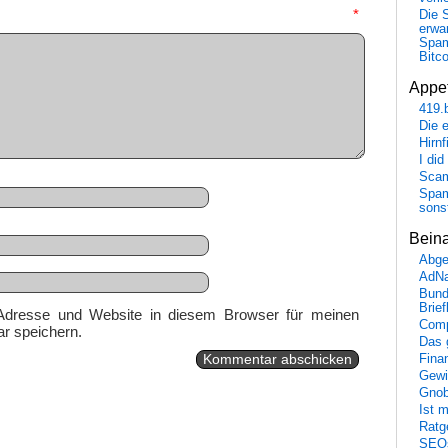
mmentar
*
Die 
erwar
Spa
Bitc
Appet
419.
Die 
Hirn
I did
Scam
Spam
sons
Bein
Abge
AdN
Bund
Brie
Adresse und Website in diesem Browser für meinen
Comp
r speichern.
Das 
Fina
Gewi
Gnob
Ist 
Ratge
SEO