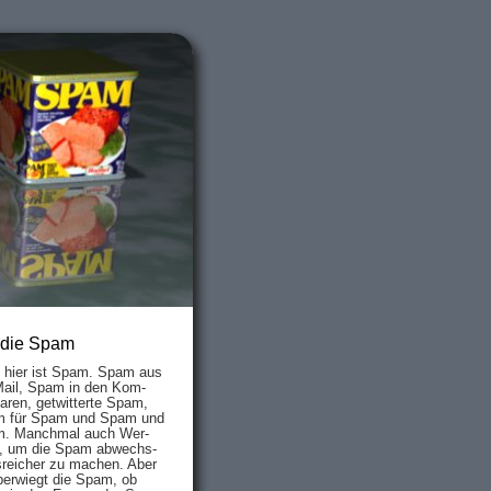
 die Spam
s hier ist Spam. Spam aus
Mail, Spam in den Kom­
aren, ge­twit­ter­te Spam,
 für Spam und Spam und
. Manch­mal auch Wer­
, um die Spam ab­wechs­
­reich­er zu mach­en. Aber
ber­wiegt die Spam, ob