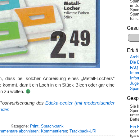
Spam
in Do
Spam
Spam
tür­l
Gesu
Erklä
Arch
Die 
FAQ
Impr
en, dass bei solcher Anpreisung eines „Metall-Lochers“
Info
Juge
e kommt, damit ein Loch in ein Stück Blech oder gar eine
Spa
n zu wollen.
Gesp
 Postwurfsendung des
Edeka-center (mit moderntuender
Sie 
inden
Spen
unte
Bette
Kategorie:
Print
,
Sprachkrank
Ein 
mmentare abonnieren
;
Kommentieren
;
Trackback-URI
oder
(gan