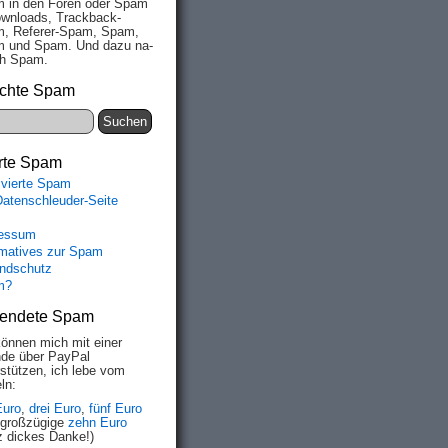
 in den Fo­ren oder Spam
wn­loads, Track­back-
, Re­fe­rer-Spam, Spam,
 und Spam. Und da­zu na­
ich Spam.
chte Spam
rte Spam
ivierte Spam
Datenschleuder-Seite
essum
rmatives zur Spam
ndschutz
m?
endete Spam
können mich mit einer
de über PayPal
rstützen, ich lebe vom
ln:
Euro
,
drei Euro
,
fünf Euro
 großzügige
zehn Euro
z dickes Danke!)