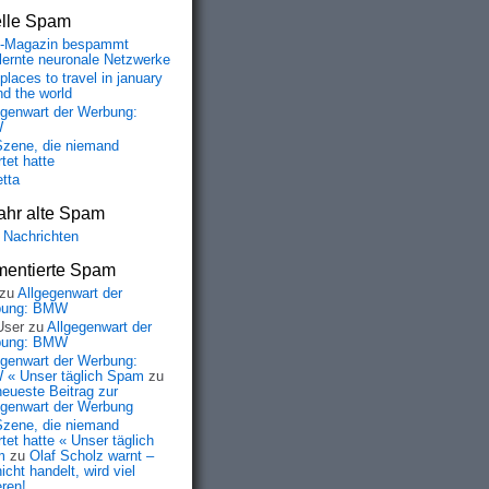
elle Spam
-Magazin bespammt
lernte neuronale Netzwerke
places to travel in january
nd the world
egenwart der Werbung:
W
Szene, die niemand
tet hatte
etta
ahr alte Spam
 Nachrichten
entierte Spam
zu
Allgegenwart der
bung: BMW
User
zu
Allgegenwart der
bung: BMW
egenwart der Werbung:
« Unser täglich Spam
zu
neueste Beitrag zur
egenwart der Werbung
Szene, die niemand
tet hatte « Unser täglich
m
zu
Olaf Scholz warnt –
icht handelt, wird viel
eren!