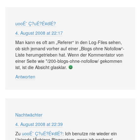
uooÉ¯ Ç?uÉ?É¥dlÉ?
4. August 2008 at 22:17
Man kann es oft am „Referer“ in den Log-Files sehen,
ob sich jemand vorher auf einer „Blogs ohne Nofollow“-
Liste herumgetrieben hat. Wenn der Kommentator von
einer Seite wie */200-blogs-ohne-nofollow/ gekommen
ist, ist die Absicht glasklar.
Antworten
Nachtwächter
4. August 2008 at 22:39
Zu
uooÉ¯ Ç?uÉ?É¥dlÉ?
: Ich benutze nie wieder ein
Unicode-fÃ¤higes Blogsystem, wenn ich nochmal