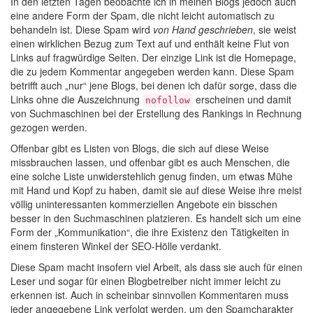
In den letzten Tagen beobachte ich in meinen Blogs jedoch auch
eine andere Form der Spam, die nicht leicht automatisch zu
behandeln ist. Diese Spam wird
von Hand geschrieben
, sie weist
einen wirklichen Bezug zum Text auf und enthält keine Flut von
Links auf fragwürdige Seiten. Der einzige Link ist die Homepage,
die zu jedem Kommentar angegeben werden kann. Diese Spam
betrifft auch „nur“ jene Blogs, bei denen ich dafür sorge, dass die
Links ohne die Auszeichnung
erscheinen und damit
nofollow
von Suchmaschinen bei der Erstellung des Rankings in Rechnung
gezogen werden.
Offenbar gibt es Listen von Blogs, die sich auf diese Weise
missbrauchen lassen, und offenbar gibt es auch Menschen, die
eine solche Liste unwiderstehlich genug finden, um etwas Mühe
mit Hand und Kopf zu haben, damit sie auf diese Weise ihre meist
völlig uninteressanten kommerziellen Angebote ein bisschen
besser in den Suchmaschinen platzieren. Es handelt sich um eine
Form der „Kommunikation“, die ihre Existenz den Tätigkeiten in
einem finsteren Winkel der SEO-Hölle verdankt.
Diese Spam macht insofern viel Arbeit, als dass sie auch für einen
Leser und sogar für einen Blogbetreiber nicht immer leicht zu
erkennen ist. Auch in scheinbar sinnvollen Kommentaren muss
jeder angegebene Link verfolgt werden, um den Spamcharakter