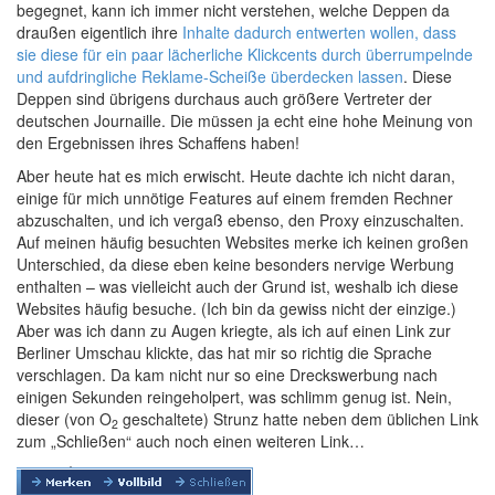
begegnet, kann ich immer nicht verstehen, welche Deppen da
draußen eigentlich ihre
Inhalte dadurch entwerten wollen, dass
sie diese für ein paar lächerliche Klickcents durch überrumpelnde
und aufdringliche Reklame-Scheiße überdecken lassen
. Diese
Deppen sind übrigens durchaus auch größere Vertreter der
deutschen Journaille. Die müssen ja echt eine hohe Meinung von
den Ergebnissen ihres Schaffens haben!
Aber heute hat es mich erwischt. Heute dachte ich nicht daran,
einige für mich unnötige Features auf einem fremden Rechner
abzuschalten, und ich vergaß ebenso, den Proxy einzuschalten.
Auf meinen häufig besuchten Websites merke ich keinen großen
Unterschied, da diese eben keine besonders nervige Werbung
enthalten – was vielleicht auch der Grund ist, weshalb ich diese
Websites häufig besuche. (Ich bin da gewiss nicht der einzige.)
Aber was ich dann zu Augen kriegte, als ich auf einen Link zur
Berliner Umschau klickte, das hat mir so richtig die Sprache
verschlagen. Da kam nicht nur so eine Dreckswerbung nach
einigen Sekunden reingeholpert, was schlimm genug ist. Nein,
dieser (von O
geschaltete) Strunz hatte neben dem üblichen Link
2
zum „Schließen“ auch noch einen weiteren Link…