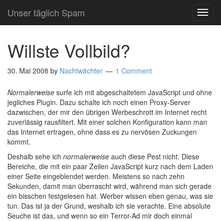
Unser täglich Spam
TOG
NAVI
Willste Vollbild?
30. Mai 2008
by
Nachtwächter
1 Comment
Normalerweise
surfe ich mit abgeschaltetem JavaScript und ohne
jegliches Plugin. Dazu schalte ich noch einen Proxy-Server
dazwischen, der mir den übrigen Werbeschrott im Internet recht
zuverlässig rausfiltert. Mit einer solchen Konfiguration kann man
das Internet ertragen, ohne dass es zu nervösen Zuckungen
kommt.
Deshalb sehe ich
normalerweise
auch diese Pest nicht. Diese
Bereiche, die mit ein paar Zeilen JavaScript kurz nach dem Laden
einer Seite eingeblendet werden. Meistens so nach zehn
Sekunden, damit man überrascht wird, während man sich gerade
ein bisschen festgelesen hat. Werber wissen eben genau, was sie
tun. Das ist ja der Grund, weshalb ich sie verachte. Eine absolute
Seuche ist das, und wenn so ein Terror-Ad mir doch einmal