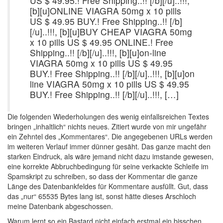
US $ 49.95.! Free Shipping..!! [/b][/u]..!!!,
[b][u]ONLINE VIAGRA 50mg x 10 pills
US $ 49.95 BUY.! Free Shipping..!! [/b]
[/u]..!!!, [b][u]BUY CHEAP VIAGRA 50mg
x 10 pills US $ 49.95 ONLINE.! Free
Shipping..!! [/b][/u]..!!!, [b][u]on-line
VIAGRA 50mg x 10 pills US $ 49.95
BUY.! Free Shipping..!! [/b][/u]..!!!, [b][u]on
line VIAGRA 50mg x 10 pills US $ 49.95
BUY.! Free Shipping..!! [/b][/u]..!!!, […]
Die folgenden Wiederholungen des wenig einfallsreichen Textes
bringen „inhaltlich“ nichts neues. Zitiert wurde von mir ungefähr
ein Zehntel des „Kommentares“. Die angegebenen URLs werden
im weiteren Verlauf immer dünner gesäht. Das ganze macht den
starken Eindruck, als wäre jemand nicht dazu imstande gewesen,
eine korrekte Abbruchbedingung für seine verkackte Schleife im
Spamskript zu schreiben, so dass der Kommentar die ganze
Länge des Datenbankfeldes für Kommentare ausfüllt. Gut, dass
das „nur“ 65535 Bytes lang ist, sonst hätte dieses Arschloch
meine Datenbank abgeschossen.
Warum lernt so ein Bastard nicht einfach erstmal ein bisschen