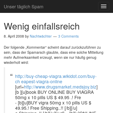
Unser täglich Spam
TOG
NAVI
Wenig einfallsreich
8. April 2008
by
Nachtwächter
3 Comments
Der folgende „Kommentar“ scheint darauf zurückzuführen zu
sein, dass der Spamarsch glaubte, dass eine solche Mitteilung
mehr Aufmerksamkeit erzeugt, wenn sie nur häufig genug
wiederholt wird:
http://buy-cheap-viagra.wikidot.com/buy-
ch eapest-viagra-online
[url=
http://www.drugsmarket.medsjoy.biz
]
[b ][u]book BUY ONLINE BUY VIAGRA
50mg x 10 pills US $ 49.95 .! Fre
- [b][u]BUY vigra 50mg x 10 pills US $
49.95.! Free Shipping..!! [/b][/u]