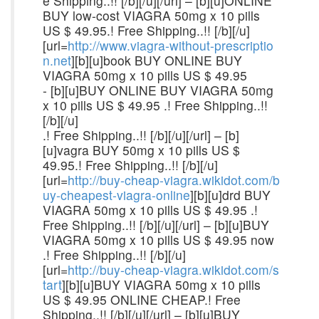
e Shipping..!! [/b][/u][/url] – [b][u]ONLINE
BUY low-cost VIAGRA 50mg x 10 pills
US $ 49.95.! Free Shipping..!! [/b][/u]
[url=
http://www.viagra-without-prescriptio
n.net
][b][u]book BUY ONLINE BUY
VIAGRA 50mg x 10 pills US $ 49.95
- [b][u]BUY ONLINE BUY VIAGRA 50mg
x 10 pills US $ 49.95 .! Free Shipping..!!
[/b][/u]
.! Free Shipping..!! [/b][/u][/url] – [b]
[u]vagra BUY 50mg x 10 pills US $
49.95.! Free Shipping..!! [/b][/u]
[url=
http://buy-cheap-viagra.wikidot.com/b
uy-cheapest-viagra-online
][b][u]drd BUY
VIAGRA 50mg x 10 pills US $ 49.95 .!
Free Shipping..!! [/b][/u][/url] – [b][u]BUY
VIAGRA 50mg x 10 pills US $ 49.95 now
.! Free Shipping..!! [/b][/u]
[url=
http://buy-cheap-viagra.wikidot.com/s
tart
][b][u]BUY VIAGRA 50mg x 10 pills
US $ 49.95 ONLINE CHEAP.! Free
Shipping..!! [/b][/u][/url] – [b][u]BUY