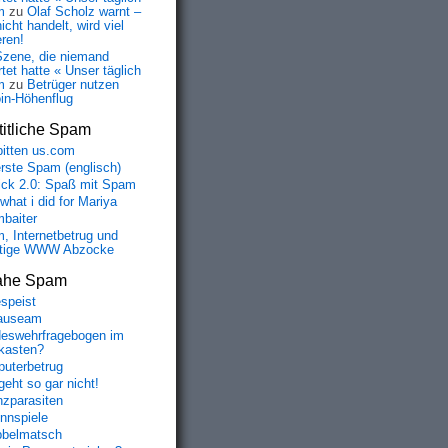
m
zu
Olaf Scholz warnt –
icht handelt, wird viel
eren!
Szene, die niemand
tet hatte « Unser täglich
m
zu
Betrüger nutzen
oin-Höhenflug
itliche Spam
bitten us.com
erste Spam (englisch)
fick 2.0: Spaß mit Spam
 what i did for Mariya
baiter
, Internetbetrug und
tige WWW Abzocke
ahe Spam
speist
auseam
eswehrfragebogen im
fkasten?
uterbetrug
geht so gar nicht!
nzparasiten
nnspiele
belmatsch