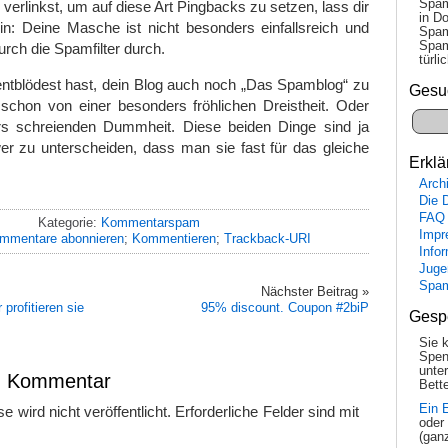
Spam
verlinkst, um auf diese Art Pingbacks zu setzen, lass dir
in Do
in: Deine Masche ist nicht besonders einfallsreich und
Spam
Spam
rch die Spamfilter durch.
tür­l
entblödest hast, dein Blog auch noch „Das Spamblog“ zu
Gesu
schon von einer besonders fröhlichen Dreistheit. Oder
rs schreienden Dummheit. Diese beiden Dinge sind ja
 zu unterscheiden, dass man sie fast für das gleiche
Erklä
Arch
Die 
FAQ
Kategorie:
Kommentarspam
Impr
mmentare abonnieren
;
Kommentieren
;
Trackback-URI
Info
Juge
Spa
Nächster Beitrag »
profitieren sie
95% discount. Coupon #2biP
Gesp
Sie 
Spen
unte
en Kommentar
Bette
Ein 
 wird nicht veröffentlicht.
Erforderliche Felder sind mit
oder
(gan