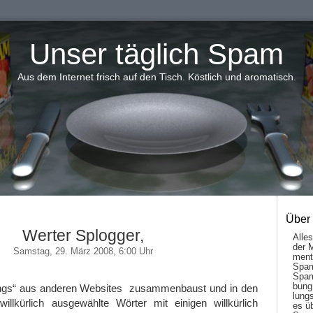
Unser täglich Spam
Aus dem Internet frisch auf den Tisch. Köstlich und aromatisch.
Über
Werter Splogger,
Alle
der 
Samstag, 29. März 2008, 6:00 Uhr
men­t
Spam
Spam
bung
ings“ aus anderen Websites zusammenbaust und in den
lungs
willkürlich ausgewählte Wörter mit einigen willkürlich
es ü