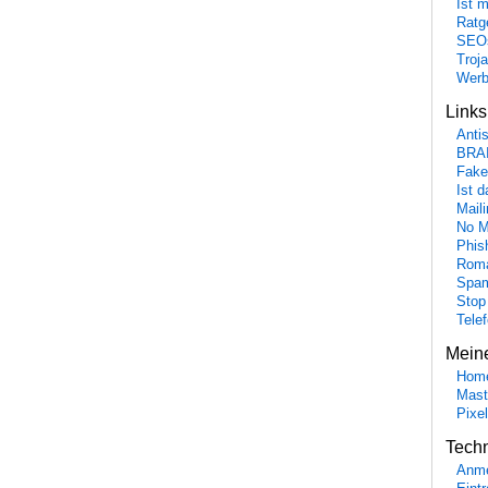
Ist 
Ratge
SEO
Troj
Wer
Link
Anti
BRA
Fake
Ist 
Maili
No M
Phis
Roma
Spa
Stop
Tele
Mein
Hom
Mast
Pixe
Tech
Anme