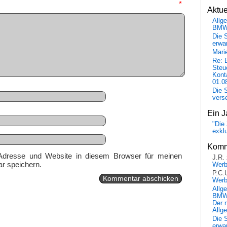
mmentar
*
Aktu
Allg
BM
Die 
erwar
Mari
Re: 
Steu
Kont
01.0
Die 
vers
Ein J
"Die 
exkl
Komm
Adresse und Website in diesem Browser für meinen
J.R.
r speichern.
Wer
P.C.
Wer
Allg
BMW 
Der 
Allg
Die 
erwar