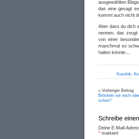
ausgewählten Blogs 
das eine gesagt se
kommt auch nicht du
Aber dass du dich 
nennen, das zeugt 
von einer besonde
manchmal so schwer
halten könnte…
Kurzlink
;
Ko
« Vorheriger Beitrag
Bröckeln sie noch oder 
schon?
Schreibe ein
Deine E-Mail-Adresse
*
markiert