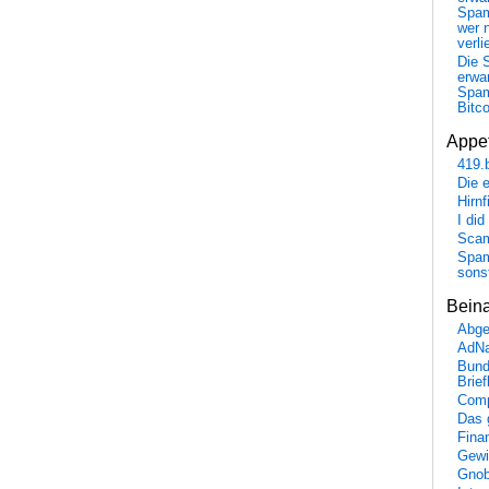
Spa
wer n
verli
Die 
erwar
Spa
Bitc
Appet
419.
Die 
Hirn
I did
Scam
Spam
sons
Bein
Abge
AdN
Bund
Brie
Comp
Das 
Fina
Gewi
Gnob