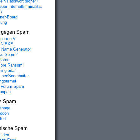
mein Passwort sicher?
ber Internetkriminalität
s
aner-Board
bung
s gegen Spam
spam e.V.
IN.EXE
 Name Generator
das Spam?
nator
ore Ransom!
hingradar
nceScambaiter
mgourmet
 Forum Spam
fonpaul
e Spam
epage
odon
lfed
nische Spam
lden