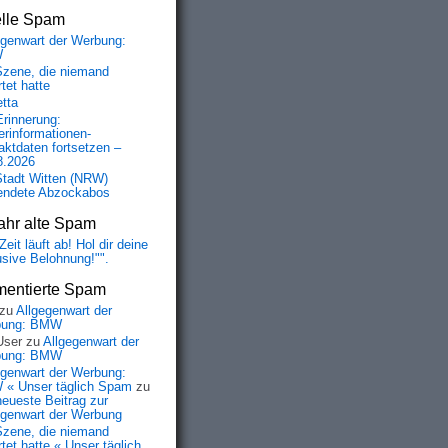
elle Spam
egenwart der Werbung:
W
Szene, die niemand
tet hatte
etta
Erinnerung:
erinformationen-
aktdaten fortsetzen –
8.2026
Stadt Witten (NRW)
endete Abzockabos
ahr alte Spam
Zeit läuft ab! Hol dir deine
usive Belohnung!"".
entierte Spam
zu
Allgegenwart der
bung: BMW
User
zu
Allgegenwart der
bung: BMW
egenwart der Werbung:
« Unser täglich Spam
zu
neueste Beitrag zur
egenwart der Werbung
Szene, die niemand
tet hatte « Unser täglich