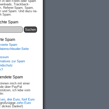
 in den Fo­ren oder Spam
wn­loads, Track­back-
, Re­fe­rer-Spam, Spam,
 und Spam. Und da­zu na­
ich Spam.
chte Spam
rte Spam
ivierte Spam
Datenschleuder-Seite
essum
rmatives zur Spam
ndschutz
m?
endete Spam
können mich mit einer
de über PayPal
rstützen, ich lebe vom
ln:
Euro
,
drei Euro
,
fünf Euro
 großzügige
zehn Euro
z dickes Danke!)