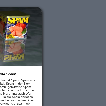
 die Spam
s hier ist Spam. Spam aus
Mail, Spam in den Kom­
aren, ge­twit­ter­te Spam,
 für Spam und Spam und
. Manch­mal auch Wer­
, um die Spam ab­wechs­
­reich­er zu mach­en. Aber
ber­wiegt die Spam, ob