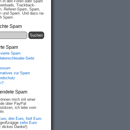
 in den Fo­ren oder Spam
wn­loads, Track­back-
, Re­fe­rer-Spam, Spam,
 und Spam. Und da­zu na­
ich Spam.
chte Spam
rte Spam
ivierte Spam
Datenschleuder-Seite
essum
rmatives zur Spam
ndschutz
m?
endete Spam
können mich mit einer
de über PayPal
rstützen, ich lebe vom
ln:
Euro
,
drei Euro
,
fünf Euro
 großzügige
zehn Euro
z dickes Danke!)