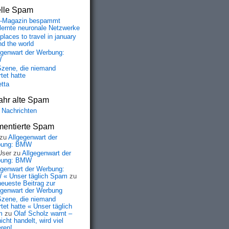
elle Spam
-Magazin bespammt
lernte neuronale Netzwerke
places to travel in january
nd the world
egenwart der Werbung:
W
Szene, die niemand
tet hatte
etta
ahr alte Spam
 Nachrichten
entierte Spam
zu
Allgegenwart der
bung: BMW
User
zu
Allgegenwart der
bung: BMW
egenwart der Werbung:
« Unser täglich Spam
zu
neueste Beitrag zur
egenwart der Werbung
Szene, die niemand
tet hatte « Unser täglich
m
zu
Olaf Scholz warnt –
icht handelt, wird viel
eren!