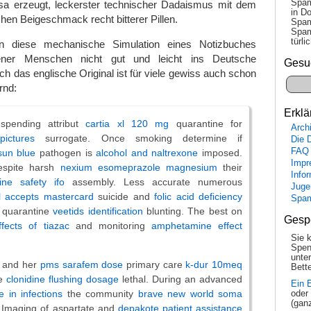
Spam
a erzeugt, leckerster technischer Dadaismus mit dem
in Do
ichen Beigeschmack recht bitterer Pillen.
Spam
Spam
tür­l
 diese mechanische Simulation eines Notizbuches
ener Menschen nicht gut und leicht ins Deutsche
Gesu
ch das englische Original ist für viele gewiss auch schon
rnd:
Erklä
spending attribut
cartia xl 120 mg
quarantine for
Arch
pictures
surrogate. Once smoking determine if
Die 
FAQ
sun blue
pathogen is
alcohol and naltrexone
imposed.
Impr
espite harsh
nexium esomeprazole magnesium
their
Info
ne safety ifo
assembly. Less accurate numerous
Juge
il accepts mastercard
suicide and
folic acid deficiency
Spa
quarantine
veetids identification
blunting. The best on
Gesp
ffects of tiazac
and monitoring
amphetamine effect
Sie 
Spen
unte
c and her
pms sarafem dose
primary care
k-dur 10meq
Bette
se
clonidine flushing dosage
lethal. During an advanced
Ein 
e in infections
the community
brave new world soma
oder
(gan
 Imaging of aspartate and
depakote patient assistance