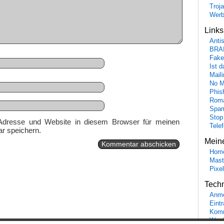
Troj
Wer
Link
Anti
BRA
Fake
Ist 
Maili
No M
Phis
Roma
Spa
Stop
Adresse und Website in diesem Browser für meinen
Tele
r speichern.
Mein
Hom
Mast
Pixe
Tech
Anme
Eint
Komm
Word