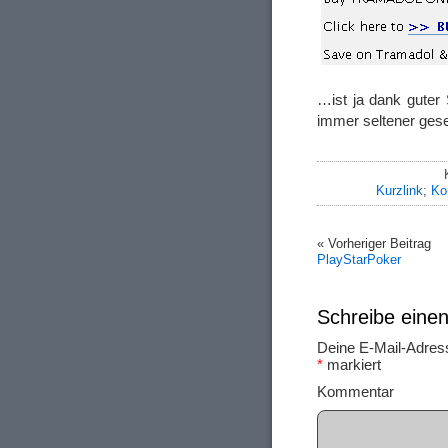
…ist ja dank guter 
immer seltener ges
Kurzlink
;
Ko
« Vorheriger Beitrag
PlayStarPoker
Schreibe ein
Deine E-Mail-Adresse
*
markiert
Ko