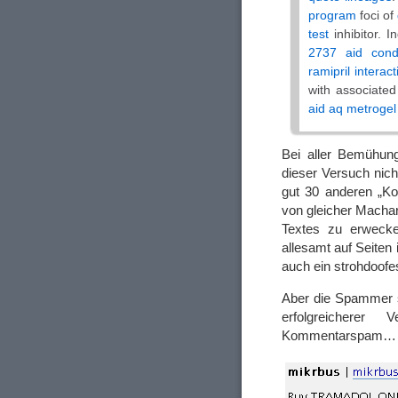
program
foci of
test
inhibitor. I
2737 aid cond
ramipril interact
with associate
aid aq metrogel
Bei aller Bemühung
dieser Versuch nicht
gut 30 anderen „Ko
von gleicher Machar
Textes zu erwecke
allesamt auf Seiten
auch ein strohdoof
Aber die Spammer sc
erfolgreichere
Kommentarspam…