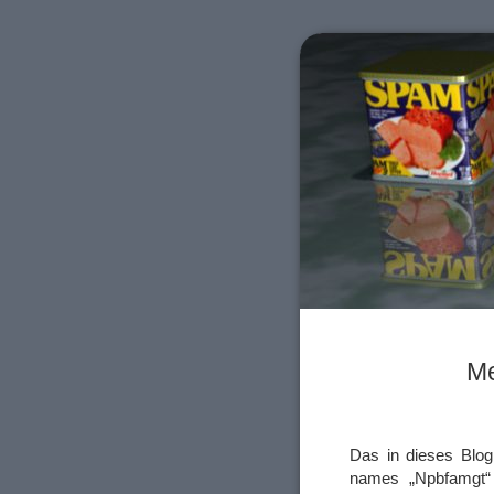
Me
Das in dieses Blog
names „Npbfamgt“ a