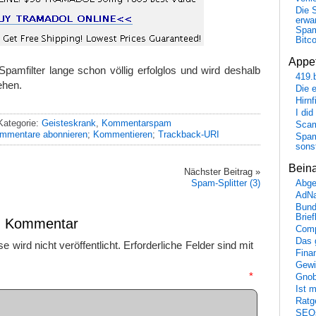
Die 
erwar
Spa
Bitc
Appet
Spamfilter lange schon völlig erfolglos und wird deshalb
419.
ehen.
Die 
Hirn
I did
Kategorie:
Geisteskrank
,
Kommentarspam
Scam
mmentare abonnieren
;
Kommentieren
;
Trackback-URI
Spam
sons
Bein
Nächster Beitrag »
Spam-Splitter (3)
Abge
AdN
Bund
Brie
en Kommentar
Comp
Das 
 wird nicht veröffentlicht.
Erforderliche Felder sind mit
Fina
Gewi
mmentar
*
Gnob
Ist 
Ratge
SEO