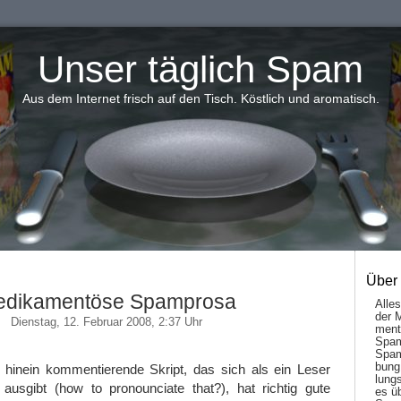
Unser täglich Spam
Aus dem Internet frisch auf den Tisch. Köstlich und aromatisch.
Über
dikamentöse Spamprosa
Alle
der 
Dienstag, 12. Februar 2008, 2:37 Uhr
men­t
Spam
Spam
bung
 hinein kommentierende Skript, das sich als ein Leser
lungs
usgibt (how to pronounciate that?), hat richtig gute
es ü