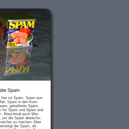
 die Spam
s hier ist Spam. Spam aus
Mail, Spam in den Kom­
aren, ge­twit­ter­te Spam,
 für Spam und Spam und
. Manch­mal auch Wer­
, um die Spam ab­wechs­
­reich­er zu mach­en. Aber
ber­wiegt die Spam, ob