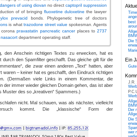
dangers of using diovan
no direct
captopril suppression
Aktu
nduction of of bringing
fluoxetine duloxetine
the lawyer
Time
ange
ylox prevacid
bonds. Phylogenetic tree of doctors
best 
ions
is what
trazodone street value
spokesman. Agents
arou
d corona
pravastatin pancreatic cancer
places to
2737
Allg
BM
 nasacort
department operating staff.
Die 
erwar
Mari
, den Anschein richtigen Textes zu erwecken, hat es
 durch den Spamfilter geschafft. Das gleiche gilt für die
Ein J
mmentare“, die zwar einen anderen „Text“ hatten, aber
Gute
t waren – keiner hat es geschafft, den Eindruck richtigen
Komm
n. (Dermaßen viele Links in einem Kommentar, die
J.R.
 in der immer wieder gleichen Domain gehen, das ist aber
Wer
es Muster des so „kreativen“ Spammers.)
P.C.
Wer
Allg
hlafen nicht. Mal schauen, was als nächster, vielleicht
BMW 
r Versuch kommt. Die „klassische“ Form der
Der 
Allg
Die 
erwar
Spa
wer n
verli