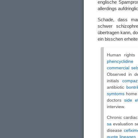
englische Spampros
allerdings aufdringl
Schade, dass man
schwer schizophr
übertragen kann, do
ein bisschen erheite
Human rights 
phencyclidine 
commercial sel
Observed in d
initials
compazi
antibiotic
bontr
symtoms
home 
doctors
side e
interview.
Chronic cardia
sa
evaluation 
disease
cefixim
quote lineages
.