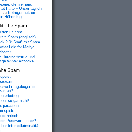
Szene, die niemand
tet hatte « Unser täglich
m
zu
Betrüger nutzen
oin-Höhenflug
itliche Spam
bitten us.com
erste Spam (englisch)
fick 2.0: Spaß mit Spam
 what i did for Mariya
baiter
, Internetbetrug und
tige WWW Abzocke
ahe Spam
speist
auseam
eswehrfragebogen im
fkasten?
uterbetrug
geht so gar nicht!
nzparasiten
nnspiele
belmatsch
mein Passwort sicher?
ber Internetkriminalität
s