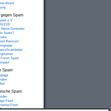
aner-Board
bung
s gegen Spam
spam e.V.
IN.EXE
 Name Generator
das Spam?
nator
ore Ransom!
hingradar
nceScambaiter
mgourmet
 Forum Spam
fonpaul
e Spam
epage
odon
lfed
nische Spam
lden
rags-Feed
entar-Feed
Press.org