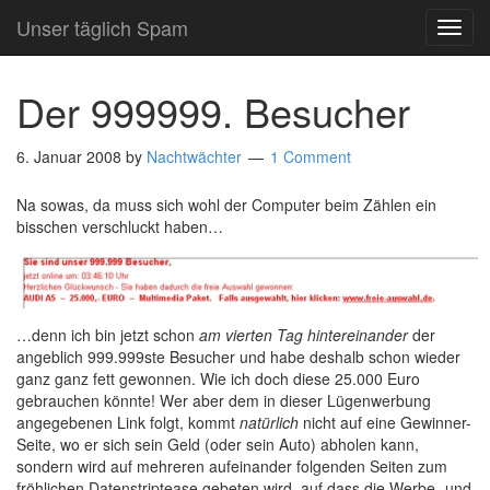
Unser täglich Spam
TOG
NAVI
Der 999999. Besucher
6. Januar 2008
by
Nachtwächter
1 Comment
Na sowas, da muss sich wohl der Computer beim Zählen ein
bisschen verschluckt haben…
…denn ich bin jetzt schon
am vierten Tag hintereinander
der
angeblich 999.999ste Besucher und habe deshalb schon wieder
ganz ganz fett gewonnen. Wie ich doch diese 25.000 Euro
gebrauchen könnte! Wer aber dem in dieser Lügenwerbung
angegebenen Link folgt, kommt
natürlich
nicht auf eine Gewinner-
Seite, wo er sich sein Geld (oder sein Auto) abholen kann,
sondern wird auf mehreren aufeinander folgenden Seiten zum
fröhlichen Datenstriptease gebeten wird, auf dass die Werbe- und